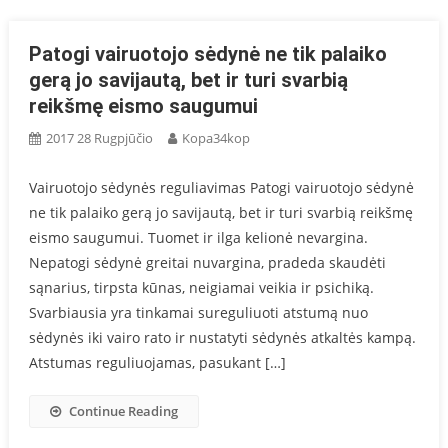
Patogi vairuotojo sėdynė ne tik palaiko
gerą jo savijautą, bet ir turi svarbią
reikšmę eismo saugumui
2017 28 Rugpjūčio
Kopa34kop
Vairuotojo sėdynės reguliavimas Patogi vairuotojo sėdynė
ne tik palaiko gerą jo savijautą, bet ir turi svarbią reikšmę
eismo saugumui. Tuomet ir ilga kelionė nevargina.
Nepatogi sėdynė greitai nuvargina, pradeda skaudėti
sąnarius, tirpsta kūnas, neigiamai veikia ir psichiką.
Svarbiausia yra tinkamai sureguliuoti atstumą nuo
sėdynės iki vairo rato ir nustatyti sėdynės atkaltės kampą.
Atstumas reguliuojamas, pasukant […]
Continue Reading