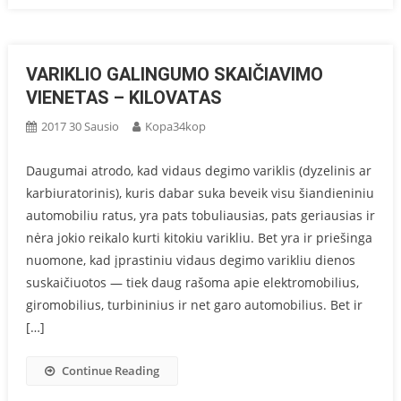
VARIKLIO GALINGUMO SKAIČIAVIMO
VIENETAS – KILOVATAS
2017 30 Sausio
Kopa34kop
Daugumai atrodo, kad vidaus degimo variklis (dyzelinis ar
karbiuratorinis), kuris dabar suka beveik visu šiandieniniu
automobiliu ratus, yra pats tobuliausias, pats geriausias ir
nėra jokio reikalo kurti kitokiu varikliu. Bet yra ir priešinga
nuomone, kad įprastiniu vidaus degimo varikliu dienos
suskaičiuotos — tiek daug rašoma apie elektromobilius,
giromobilius, turbininius ir net garo automobilius. Bet ir
[…]
Continue Reading