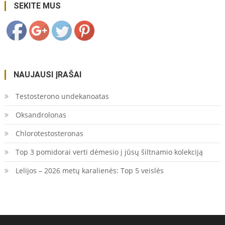
supirkimas/">
Save
SEKITE MUS
NAUJAUSI ĮRAŠAI
Testosterono undekanoatas
Oksandrolonas
Chlorotestosteronas
Top 3 pomidorai verti dėmesio į jūsų šiltnamio kolekciją
Lelijos – 2026 metų karalienės: Top 5 veislės