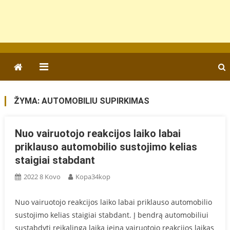
ŽYMA:
AUTOMOBILIU SUPIRKIMAS
Nuo vairuotojo reakcijos laiko labai
priklauso automobilio sustojimo kelias
staigiai stabdant
2022 8 Kovo
Kopa34kop
Nuo vairuotojo reakcijos laiko labai priklauso automobilio
sustojimo kelias staigiai stabdant. Į bendrą automobiliui
sustabdyti reikalingą laiką įeina vairuotojo reakcijos laikas