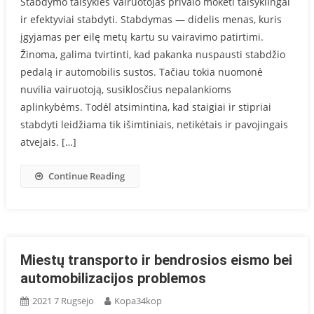
Stabdymo taisyklės Vairuotojas privalo mokėti taisyklingai
ir efektyviai stabdyti. Stabdymas — didelis menas, kuris
įgyjamas per eilę metų kartu su vairavimo patirtimi.
Žinoma, galima tvirtinti, kad pakanka nuspausti stabdžio
pedalą ir automobilis sustos. Tačiau tokia nuomonė
nuvilia vairuotoją, susiklosčius nepalankioms
aplinkybėms. Todėl atsimintina, kad staigiai ir stipriai
stabdyti leidžiama tik išimtiniais, netikėtais ir pavojingais
atvejais. […]
Continue Reading
Miestų transporto ir bendrosios eismo bei
automobilizacijos problemos
2021 7 Rugsėjo
Kopa34kop