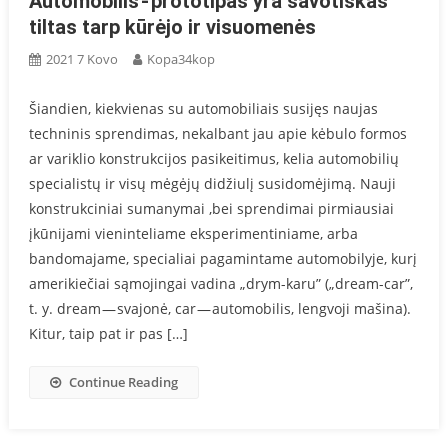
Automobilis - prototipas yra savotiškas
tiltas tarp kūrėjo ir visuomenės
2021 7 Kovo
Kopa34kop
Šiandien, kiekvienas su automobiliais susijęs naujas
techninis sprendimas, nekalbant jau apie kėbulo formos
ar variklio konstrukcijos pasikeitimus, kelia automobilių
specialistų ir visų mėgėjų didžiulį susidomėjimą. Nauji
konstrukciniai sumanymai ,bei sprendimai pirmiausiai
įkūnijami vieninteliame eksperimentiniame, arba
bandomajame, specialiai pagamintame automobilyje, kurį
amerikiečiai sąmojingai vadina „drym-karu” („dream-car”,
t. y. dream — svajonė, car — automobilis, lengvoji mašina).
Kitur, taip pat ir pas […]
Continue Reading