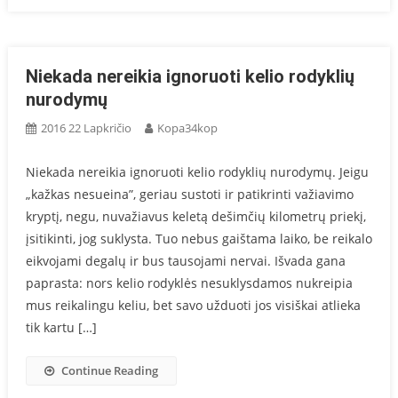
Niekada nereikia ignoruoti kelio rodyklių
nurodymų
2016 22 Lapkričio
Kopa34kop
Niekada nereikia ignoruoti kelio rodyklių nurodymų. Jeigu
„kažkas nesueina”, geriau sustoti ir patikrinti važiavimo
kryptį, negu, nuvažiavus keletą dešimčių kilometrų priekį,
įsitikinti, jog suklysta. Tuo nebus gaištama laiko, be reikalo
eikvojami degalų ir bus tausojami nervai. Išvada gana
paprasta: nors kelio rodyklės nesuklysdamos nukreipia
mus reikalingu keliu, bet savo užduoti jos visiškai atlieka
tik kartu […]
Continue Reading