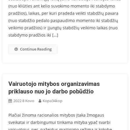
(nuo kliūties ant kelio suvokimo momento iki stabdymo
pradžios), laikas, per kuri pradeda veikti stabdžių pavara
(nuo stabdžio pedalo paspaudimo momento iki stabdžių
veikimo pradžios) ir įjungtų stabdžių veikimo laikas (nuo
stabdymo pradžios iki […]
Continue Reading
Vairuotojo mitybos organizavimas
priklauso nuo jo darbo pobūdžio
2022 8 Kovo
Kopa34kop
Plačiai žinoma racionalios mitybos įtaka žmogaus
sveikatai ir darbingumui tinkama mityba ypač svarbi
vairuotojui, nes, pažeidus maitinimo režimą ir kokybę,