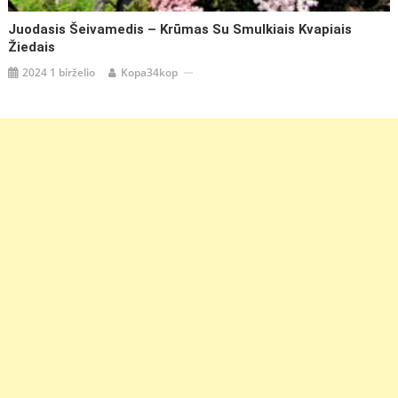
Juodasis Šeivamedis – Krūmas Su Smulkiais Kvapiais
Žiedais
2024 1 birželio
Kopa34kop
https://coupon.lt/gervuoges-
lietuvoje-
top-5-