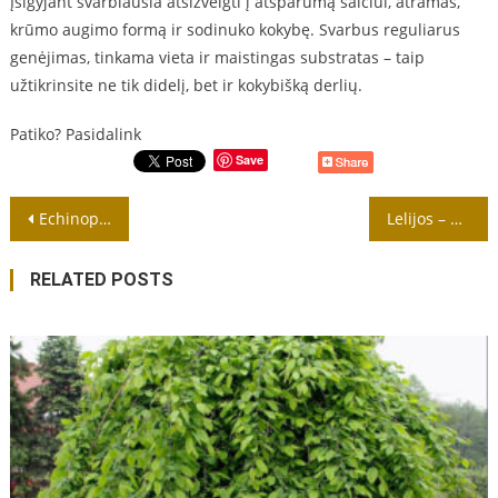
Įsigyjant svarbiausia atsižvelgti į atsparumą šalčiui, atramas,
krūmo augimo formą ir sodinuko kokybę. Svarbus reguliarus
genėjimas, tinkama vieta ir maistingas substratas – taip
užtikrinsite ne tik didelį, bet ir kokybišką derlių.
Patiko? Pasidalink
Save
Navigacija
Echinopsis (Hedgehog cacti)
Lelijos – 2026 metų karalienės: Top 5 veislės
tarp
RELATED POSTS
įrašų