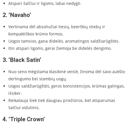
Atspari šalčiui ir ligoms, labai nedygli.
2.
’Navaho’
Vertinama dėl absoliučiai tiesių, beerškių stiebų ir
kompaktiškos krūmo formos.
Uogos tamsios, gana didelės, aromatingos saldžiarūgštės.
Itin atspari ligoms, gerai žiemoja be didelės dengimo.
3.
’Black Satin’
Nuo seno mėgstama klasikinė veislė, žinoma dėl savo aukšto
derlingumo bei stambių uogų.
Uogos saldžiarūgštės, geros konsistencijos, krūmas galingas,
išsiker.
Reikalauja šiek tiek daugiau priežiūros, bet atsparumas
šalčiui vidutinis.
4.
’Triple Crown’