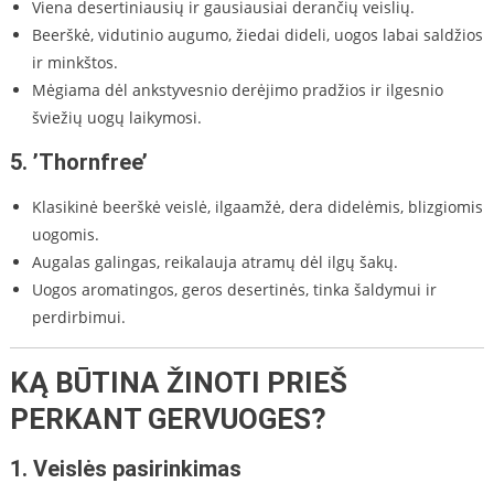
Viena desertiniausių ir gausiausiai derančių veislių.
Beerškė, vidutinio augumo, žiedai dideli, uogos labai saldžios
ir minkštos.
Mėgiama dėl ankstyvesnio derėjimo pradžios ir ilgesnio
šviežių uogų laikymosi.
5.
’Thornfree’
Klasikinė beerškė veislė, ilgaamžė, dera didelėmis, blizgiomis
uogomis.
Augalas galingas, reikalauja atramų dėl ilgų šakų.
Uogos aromatingos, geros desertinės, tinka šaldymui ir
perdirbimui.
KĄ BŪTINA ŽINOTI PRIEŠ
PERKANT GERVUOGES?
1.
Veislės pasirinkimas