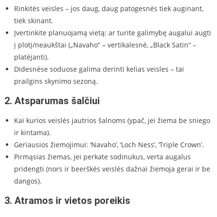
Rinkitės veisles – jos daug, daug patogesnės tiek auginant,
tiek skinant.
Įvertinkite planuojamą vietą: ar turite galimybę augalui augti
į plotį/neaukštai („Navaho“ – vertikalesnė, „Black Satin“ –
platėjanti).
Didesnėse soduose galima derinti kelias veisles – tai
prailgins skynimo sezoną.
2.
Atsparumas šalčiui
Kai kurios veislės jautrios šalnoms (ypač, jei žiema be sniego
ir kintama).
Geriausios žiemojimui: ‘Navaho’, ‘Loch Ness’, ‘Triple Crown’.
Pirmąsias žiemas, jei perkate sodinukus, verta augalus
pridengti (nors ir beerškės veislės dažnai žiemoja gerai ir be
dangos).
3.
Atramos ir vietos poreikis