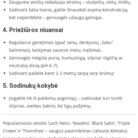
Dauguma veislių reikalauja atramų – stulpelių, vielų, tinklų.
Sodinant šalia tvoros, galite išnaudoti esamą konstrukciją,
bet neperdėkite – gervuogės užauga galingai.
4.
Priežiūros niuansai
Reguliarus genėjimas (ypač senų, derėjusių „šaku“
šalinimas), laistymas sausros metu, tręšimas.
Gervuogės mėgsta purią, humusingą, silpnai rūgščią ar
neutralią dirvą (pH 6–7).
Sodinant palikite bent 2-3 metrų tarpą tarp krūmų!
5.
Sodinukų kokybė
Įsigykite tik iš patikimų augintojų – sodinukai turi turėti
stiprias, sveikas šaknis, be ligų požymių.
Populiariosios veislės ‘Loch Ness’, ‘Navaho’, ‘Black Satin’, ‘Triple
Crown’ ir ‘Thornfree’ – saugus pasirinkimas Lietuvos klimatui.