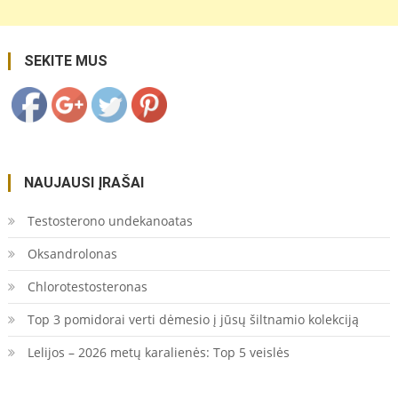
populiariausios-
veisles-
2026/">
Save
SEKITE MUS
NAUJAUSI ĮRAŠAI
Testosterono undekanoatas
Oksandrolonas
Chlorotestosteronas
Top 3 pomidorai verti dėmesio į jūsų šiltnamio kolekciją
Lelijos – 2026 metų karalienės: Top 5 veislės