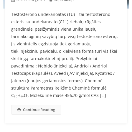
Testosterono undekanoatas (TU) – tai testosterono
esteris su undekanoato (C11) riebalų rūgšties
grandinėle, pasižymintis viena unikaliausių
farmakologinių savybių tarp visų testosterono esterių:
jis vienintelis egzistuoja tiek geriamuoju,
tiek injekciniu pavidalu, o kiekviena forma turi visiškai
skirtingą farmakokinetinį profilį. Prekybiniai
pavadinimai: Nebido (injekcija), Andriol / Andriol
Testocaps (kapsulės), Aveed (JAV injekcija), Kyzatrex /
Jatenzo (naujos geriamosios formos). Cheminė
struktūra Parametras Reikšmė Cheminė formulė
C₃₀H₄₈O₃ Molekulinė masė 456,70 g/mol CAS […]
Continue Reading