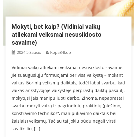
Mokyti, bet kaip? (Vidiniai vaikų
atliekami veiksmai nesusiklosto
savaime)
2024 5 Sausio
Kopa34kop
Vidiniai vaikų atliekami veiksmai nesusiklosto savaime.
Jie suaugusiųju formuojami per visą vaikystę – mokant
vaikus išorinių veiksmų daiktais, todėl labai svarbu, kad
vaikas ankstyvojoje vaikystėje perprastų daiktų pasaulį,
mokytųsi jais manipuliuoti darbo. Žinoma, nepaprastai
svarbu mokyti vaiką ir pagrindinių praktinių (piešimo,
konstravimo technikos”, manipuliavimo daiktais bei
žaislais) veiksmų. Tačiau tai jokiu būdu negali virsti
savitiksliu, […]