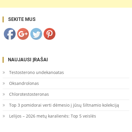
https://coupon.lt/sveikata/">
Save
SEKITE MUS
NAUJAUSI ĮRAŠAI
Testosterono undekanoatas
Oksandrolonas
Chlorotestosteronas
Top 3 pomidorai verti dėmesio į jūsų šiltnamio kolekciją
Lelijos – 2026 metų karalienės: Top 5 veislės