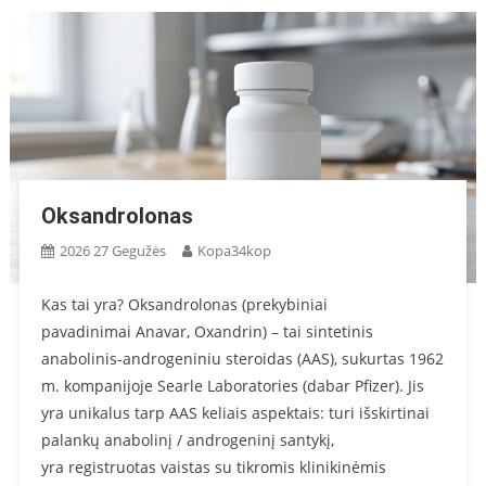
Oksandrolonas
2026 27 Gegužės
Kopa34kop
Kas tai yra? Oksandrolonas (prekybiniai
pavadinimai Anavar, Oxandrin) – tai sintetinis
anabolinis-androgeniniu steroidas (AAS), sukurtas 1962
m. kompanijoje Searle Laboratories (dabar Pfizer). Jis
yra unikalus tarp AAS keliais aspektais: turi išskirtinai
palankų anabolinį / androgeninį santykį,
yra registruotas vaistas su tikromis klinikinėmis