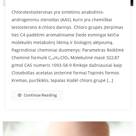
Chlorotestosteronas yra sintetinis anabolinis-
androgeniniu steroidas (AAS), kuris yra chemiškai
testosterono 4-chloro darinys. Chloro grupės įterpimas
ties C4 padėtimi aromatiniame žiede esmingai keičia
molekulės metabolinį likimą ir biologinį aktyvumą.
Pagrindiniai cheminiai duomenys: Parametras Reikšmė
Cheminė formulė C₁₉H₂₇ClO₂ Molekulinė masė 322,87
g/mol CAS numeris 1093-58-9 Rinkoje dažniausiai kaip
Closebollas acetatas (esterinė forma) Topinės formos
Kremas, purškiklis, tepalas Kodėl chloro grupė […]
Continue Reading