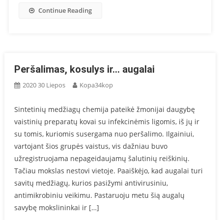
Continue Reading
Peršalimas, kosulys ir… augalai
2020 30 Liepos
Kopa34kop
Sintetinių medžiagų chemija pateikė žmonijai daugybę
vaistinių preparatų kovai su infekcinėmis ligomis, iš jų ir
su tomis, kuriomis susergama nuo peršalimo. Ilgainiui,
vartojant šios grupės vaistus, vis dažniau buvo
užregistruojama nepageidaujamų šalutinių reiškinių.
Tačiau mokslas nestovi vietoje. Paaiškėjo, kad augalai turi
savitų medžiagų, kurios pasižymi antivirusiniu,
antimikrobiniu veikimu. Pastaruoju metu šią augalų
savybę mokslininkai ir […]