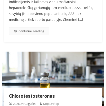
indikacijomis ir laikomas vienu mažiausiai
hepatotoksiškų geriamųjų 17α-metiluotų AAS. Dėl šių
savybių jis tapo vienu populiariausių AAS tiek
medicinoje, tiek sporto pasaulyje. Cheminė […]
Continue Reading
Chlorotestosteronas
2026 24 Gegužės
Kopa34kop