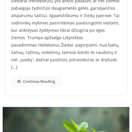
Eleborai (Helleborus), yra anksti pavasarį ar net žiemos
pabaigoje žydinčios daugiametės gėlės, garsėjančios
atsparumu šalčiui, ilgaamžiškumu ir žiedų įvairove. Tai
sodininkų mylimas pasirinkimas pavėsingoms vietoms,
kur ankstyvas žydėjimas tikrai džiugina po ilgos
žiemos. Trumpa apžvalga Lotyniškas
pavadinimas: Helleborus Žiedai: papirpiami, nuo baltų,
žalsvų, rožinių, violetinių, tamsiai bordo iki raudonų ir
net „juodų“, dažnai puošnūs, pilnaviduriai ar dryžuoti.
[…]
Continue Reading