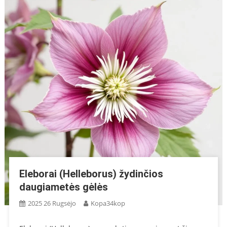
Eleborai (Helleborus) žydinčios
daugiametės gėlės
2025 26 Rugsėjo
Kopa34kop