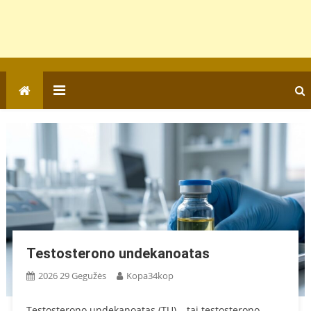
Testosterono undekanoatas
2026 29 Gegužės
Kopa34kop
Testosterono undekanoatas (TU) – tai testosterono