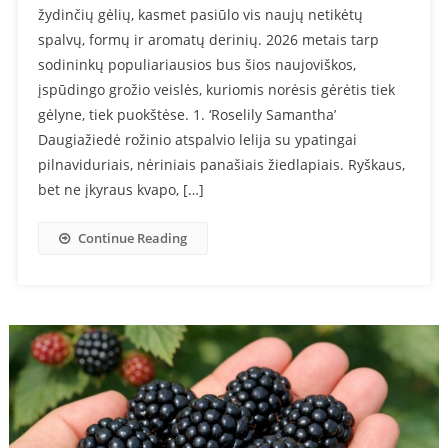
žydinčių gėlių, kasmet pasiūlo vis naujų netikėtų
spalvų, formų ir aromatų derinių. 2026 metais tarp
sodininkų populiariausios bus šios naujoviškos,
įspūdingo grožio veislės, kuriomis norėsis gėrėtis tiek
gėlyne, tiek puokštėse. 1. ‘Roselily Samantha’
Daugiažiedė rožinio atspalvio lelija su ypatingai
pilnaviduriais, nėriniais panašiais žiedlapiais. Ryškaus,
bet ne įkyraus kvapo, […]
Continue Reading