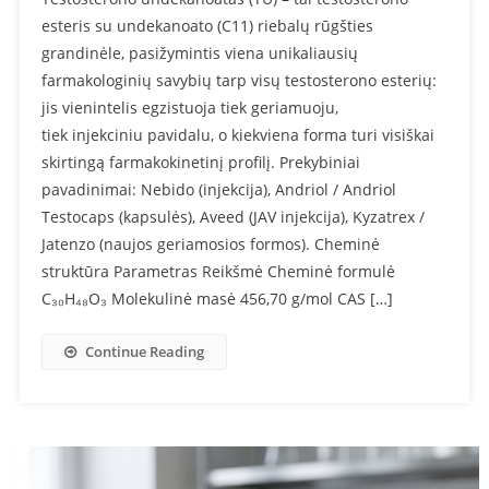
esteris su undekanoato (C11) riebalų rūgšties
grandinėle, pasižymintis viena unikaliausių
farmakologinių savybių tarp visų testosterono esterių:
jis vienintelis egzistuoja tiek geriamuoju,
tiek injekciniu pavidalu, o kiekviena forma turi visiškai
skirtingą farmakokinetinį profilį. Prekybiniai
pavadinimai: Nebido (injekcija), Andriol / Andriol
Testocaps (kapsulės), Aveed (JAV injekcija), Kyzatrex /
Jatenzo (naujos geriamosios formos). Cheminė
struktūra Parametras Reikšmė Cheminė formulė
C₃₀H₄₈O₃ Molekulinė masė 456,70 g/mol CAS […]
Continue Reading