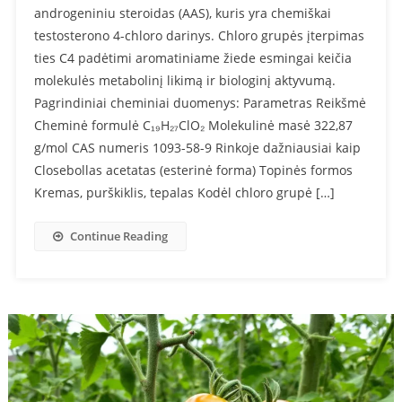
androgeniniu steroidas (AAS), kuris yra chemiškai
testosterono 4-chloro darinys. Chloro grupės įterpimas
ties C4 padėtimi aromatiniame žiede esmingai keičia
molekulės metabolinį likimą ir biologinį aktyvumą.
Pagrindiniai cheminiai duomenys: Parametras Reikšmė
Cheminė formulė C₁₉H₂₇ClO₂ Molekulinė masė 322,87
g/mol CAS numeris 1093-58-9 Rinkoje dažniausiai kaip
Closebollas acetatas (esterinė forma) Topinės formos
Kremas, purškiklis, tepalas Kodėl chloro grupė […]
Continue Reading