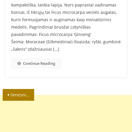
kompaktiška, tankia lapija. Nors paprastai vadinamas
bonsai, iš tikrųjų tai Ficus microcarpa veislės augalas,
kuris formuojamas ir auginamas kaip miniatiūrinis
medelis. Pagrindiniai bruožai Lotyniškas
pavadinimas: Ficus microcarpa ‘Ginseng’
Šeima: Moraceae (šilkmediniai) Išvaizda: ryški, gumbinė
„šaknis“ (dažniausiai […]
Continue Reading
Navigacija
Senesni įrašai
tarp
įrašų