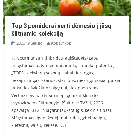
Top 3 pomidorai verti dėmesio į jūsų
šiltnamio kolekciją
2026 19 Sausio
Kopa34kop
1. ‘Gourmansun’ (hibridas, aukštaūgis) Labai
mėgstamas patyrusių daržininkų – nuolat patenka į
„TOP3“ kiekvieną sezoną. Labai derlingas,
nekaprizingas, skanūs, stambūs, mėsingi vaisiai puikiai
tinka tiek šviežiam valgymui, tiek padažams.
Vertinamas už atsparumą ligoms ir klimato
svyravimams šiltnamyje. [Šaltinis: TV3.lt, 2026
apžvalga][3] 2. ‘Niagara’ (aukštaūgis, kekinis tipas)
Mėgstamas ilgam žydėjimui ir daugybei pailgų,
kietesnių vaisių kekėse. […]