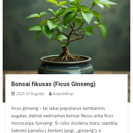
Bonsai fikusas (Ficus Ginseng)
2025 25 Rugsėjo
Kopa34kop
Ficus ginseng – tai labai populiarus kambarinis
augalas, dažnai vadinamas bonsai fikusu arba ficus
microcarpa ‘Ginseng’. Ši rūšis išsiskiria storu, stambia
šaknimi panašiu į ženšenį (angl. „ginseng“), ir