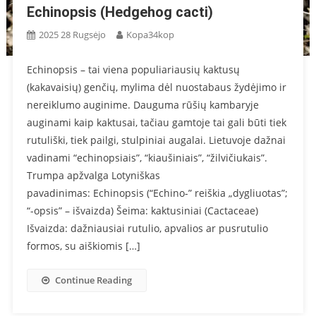
Echinopsis (Hedgehog cacti)
2025 28 Rugsėjo
Kopa34kop
Echinopsis – tai viena populiariausių kaktusų
(kakavaisių) genčių, mylima dėl nuostabaus žydėjimo ir
nereiklumo auginime. Dauguma rūšių kambaryje
auginami kaip kaktusai, tačiau gamtoje tai gali būti tiek
rutuliški, tiek pailgi, stulpiniai augalai. Lietuvoje dažnai
vadinami “echinopsiais”, “kiaušiniais”, “žilvičiukais”.
Trumpa apžvalga Lotyniškas
pavadinimas: Echinopsis (“Echino-” reiškia „dygliuotas”;
“-opsis” – išvaizda) Šeima: kaktusiniai (Cactaceae)
Išvaizda: dažniausiai rutulio, apvalios ar pusrutulio
formos, su aiškiomis […]
Continue Reading