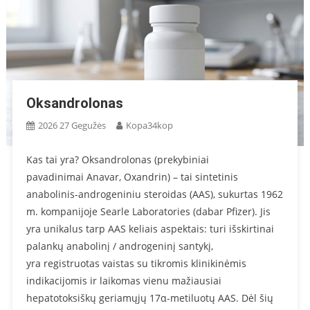
Oksandrolonas
2026 27 Gegužės
Kopa34kop
Kas tai yra? Oksandrolonas (prekybiniai
pavadinimai Anavar, Oxandrin) – tai sintetinis
anabolinis-androgeniniu steroidas (AAS), sukurtas 1962
m. kompanijoje Searle Laboratories (dabar Pfizer). Jis
yra unikalus tarp AAS keliais aspektais: turi išskirtinai
palankų anabolinį / androgeninį santykį,
yra registruotas vaistas su tikromis klinikinėmis
indikacijomis ir laikomas vienu mažiausiai
hepatotoksiškų geriamųjų 17α-metiluotų AAS. Dėl šių