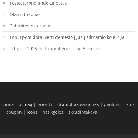
Testosterono undekanoatas
Oksandrolonas
Chlorotestosteronas
Top 3 pomidorai verti dėmesio į jūsų šiltnamio kolekciją
Lelijos – 2026 metų karalienės: Top 5 veislės
zinok
|
pcmag
|
priority
|
drambliukosvajones
|
pauliusc
|
zup
|
coupon
|
icons
|
netikgeles
|
skrudintakava