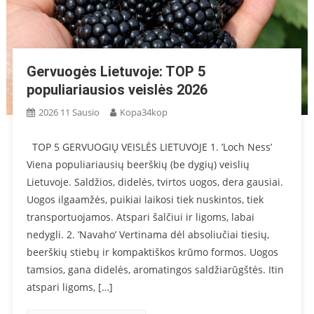
Gervuogės Lietuvoje: TOP 5
populiariausios veislės 2026
2026 11 Sausio
Kopa34kop
TOP 5 GERVUOGIŲ VEISLĖS LIETUVOJE 1. ’Loch Ness’
Viena populiariausių beerškių (be dygių) veislių
Lietuvoje. Saldžios, didelės, tvirtos uogos, dera gausiai.
Uogos ilgaamžės, puikiai laikosi tiek nuskintos, tiek
transportuojamos. Atspari šalčiui ir ligoms, labai
nedygli. 2. ’Navaho’ Vertinama dėl absoliučiai tiesių,
beerškių stiebų ir kompaktiškos krūmo formos. Uogos
tamsios, gana didelės, aromatingos saldžiarūgštės. Itin
atspari ligoms, […]