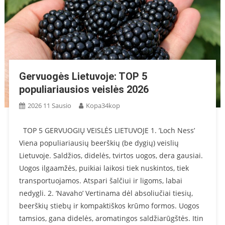
Gervuogės Lietuvoje: TOP 5
populiariausios veislės 2026
2026 11 Sausio
Kopa34kop
TOP 5 GERVUOGIŲ VEISLĖS LIETUVOJE 1. ’Loch Ness’
Viena populiariausių beerškių (be dygių) veislių
Lietuvoje. Saldžios, didelės, tvirtos uogos, dera gausiai.
Uogos ilgaamžės, puikiai laikosi tiek nuskintos, tiek
transportuojamos. Atspari šalčiui ir ligoms, labai
nedygli. 2. ’Navaho’ Vertinama dėl absoliučiai tiesių,
beerškių stiebų ir kompaktiškos krūmo formos. Uogos
tamsios, gana didelės, aromatingos saldžiarūgštės. Itin