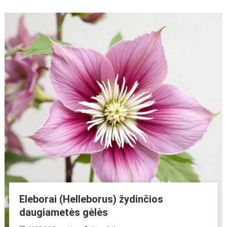
Eleborai (Helleborus) žydinčios
daugiametės gėlės