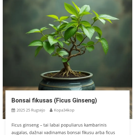
Bonsai fikusas (Ficus Ginseng)
2025 25 Rugsėjo
Kopa34kop
Ficus ginseng – tai labai populiarus kambarinis
augalas, dažnai vadinamas bonsai fikusu arba ficus