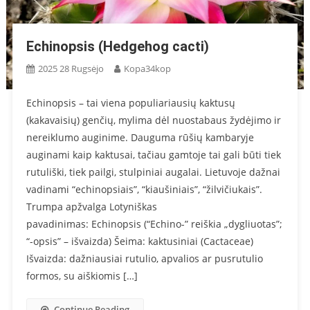
Echinopsis (Hedgehog cacti)
2025 28 Rugsėjo
Kopa34kop
Echinopsis – tai viena populiariausių kaktusų
(kakavaisių) genčių, mylima dėl nuostabaus žydėjimo ir
nereiklumo auginime. Dauguma rūšių kambaryje
auginami kaip kaktusai, tačiau gamtoje tai gali būti tiek
rutuliški, tiek pailgi, stulpiniai augalai. Lietuvoje dažnai
vadinami “echinopsiais”, “kiaušiniais”, “žilvičiukais”.
Trumpa apžvalga Lotyniškas
pavadinimas: Echinopsis (“Echino-” reiškia „dygliuotas”;
“-opsis” – išvaizda) Šeima: kaktusiniai (Cactaceae)
Išvaizda: dažniausiai rutulio, apvalios ar pusrutulio
formos, su aiškiomis […]
Continue Reading