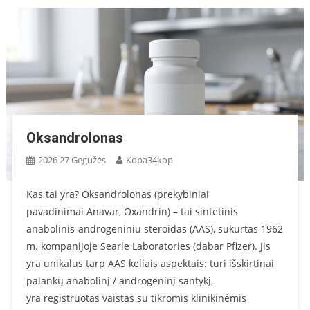
Oksandrolonas
2026 27 Gegužės
Kopa34kop
Kas tai yra? Oksandrolonas (prekybiniai
pavadinimai Anavar, Oxandrin) – tai sintetinis
anabolinis-androgeniniu steroidas (AAS), sukurtas 1962
m. kompanijoje Searle Laboratories (dabar Pfizer). Jis
yra unikalus tarp AAS keliais aspektais: turi išskirtinai
palankų anabolinį / androgeninį santykį,
yra registruotas vaistas su tikromis klinikinėmis