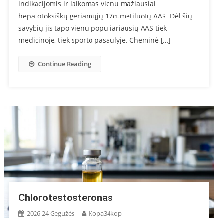
indikacijomis ir laikomas vienu mažiausiai
hepatotoksiškų geriamųjų 17α-metiluotų AAS. Dėl šių
savybių jis tapo vienu populiariausių AAS tiek
medicinoje, tiek sporto pasaulyje. Cheminė […]
Continue Reading
Chlorotestosteronas
2026 24 Gegužės
Kopa34kop