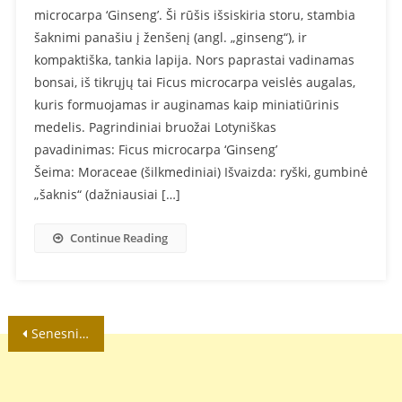
microcarpa ‘Ginseng’. Ši rūšis išsiskiria storu, stambia
šaknimi panašiu į ženšenį (angl. „ginseng“), ir
kompaktiška, tankia lapija. Nors paprastai vadinamas
bonsai, iš tikrųjų tai Ficus microcarpa veislės augalas,
kuris formuojamas ir auginamas kaip miniatiūrinis
medelis. Pagrindiniai bruožai Lotyniškas
pavadinimas: Ficus microcarpa ‘Ginseng’
Šeima: Moraceae (šilkmediniai) Išvaizda: ryški, gumbinė
„šaknis“ (dažniausiai […]
Continue Reading
Navigacija
Senesni įrašai
tarp