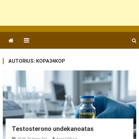
AUTORIUS:
KOPA34KOP
Testosterono undekanoatas
2026 29 Gegužės
Kopa34kop