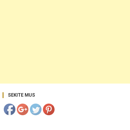
įrašų
https://coupon.lt/author/kopa34kop/">
Save
SEKITE MUS