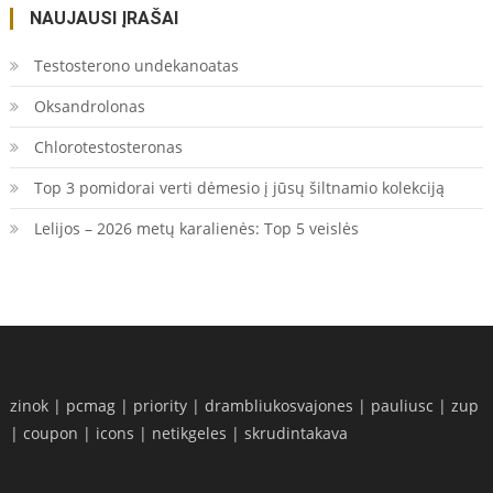
NAUJAUSI ĮRAŠAI
Testosterono undekanoatas
Oksandrolonas
Chlorotestosteronas
Top 3 pomidorai verti dėmesio į jūsų šiltnamio kolekciją
Lelijos – 2026 metų karalienės: Top 5 veislės
zinok
|
pcmag
|
priority
|
drambliukosvajones
|
pauliusc
|
zup
|
coupon
|
icons
|
netikgeles
|
skrudintakava