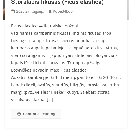
Storalapis fikusas (Ficus elastica)
2025 27 Rugsėjo
Kopa34kop
Ficus elastica — lietuviškai dažnai
vadinamas kambarinis fikusas, indinis fikusas arba
tiesiog storalapis fikusas, vienas populiariausių
kambario augalų pasaulyje! Tai ypač nereiklus, tvirtas,
sparčiai augantis ir įspūdingais, dideliais, blizgančiais
lapais išsiskiriantis augalas. Trumpa apžvalga
Lotyniškas pavadinimas: Ficus elastica
Aukštis: kambaryje iki 1–3 metrų, gamtoje – iki 20–30 m.
Lapai: dideli, ovalūs, standūs, blizgūs, tamsiai žali arba
margi (pvz., veislės ‘Tineke’, ‘Ruby’). Stiebas: storas,
vertikalus, dažnai […]
Continue Reading