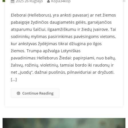
2025 26 Rugsėjo
Kopa34kop
Eleborai (Helleborus), yra anksti pavasarį ar net žiemos
pabaigoje žydinčios daugiametės gėlės, garsėjančios
atsparumu šalčiui, ilgaamžiškumu ir žiedų įvairove. Tai
sodininkų mylimas pasirinkimas pavėsingoms vietoms,
kur ankstyvas žydėjimas tikrai džiugina po ilgos
žiemos. Trumpa apžvalga Lotyniškas
pavadinimas: Helleborus Žiedai: papirpiami, nuo baltų,
žalsvų, rožinių, violetinių, tamsiai bordo iki raudonų ir
net „juodų“, dažnai puošnūs, pilnaviduriai ar dryžuoti.
[…]
Continue Reading