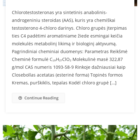
Chlorotestosteronas yra sintetinis anabolinis-
androgeniniu steroidas (AAS), kuris yra chemiškai
testosterono 4-chloro darinys. Chloro grupės įterpimas
ties C4 padėtimi aromatiniame žiede esmingai keičia
molekulės metabolinį likimą ir biologinį aktyvumą.
Pagrindiniai cheminiai duomenys: Parametras Reikšmė
Cheminė formulė C₁₉H₂₇ClO₂ Molekulinė masė 322,87
g/mol CAS numeris 1093-58-9 Rinkoje dažniausiai kaip
Closebollas acetatas (esterinė forma) Topinės formos
Kremas, purškiklis, tepalas Kodėl chloro grupė […]
Continue Reading