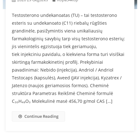
Testosterono undekanoatas (TU) – tai testosterono
esteris su undekanoato (C11) riebalų rūgšties
grandinėle, pasižymintis viena unikaliausių
farmakologinių savybių tarp visų testosterono esterių:
jis vienintelis egzistuoja tiek geriamuoju,
tiek injekciniu pavidalu, o kiekviena forma turi visiškai
skirtingą farmakokinetinį profilį. Prekybiniai
pavadinimai: Nebido (injekcija), Andriol / Andriol
Testocaps (kapsulės), Aveed (JAV injekcija), Kyzatrex /
Jatenzo (naujos geriamosios formos). Cheminė
struktūra Parametras Reikšmė Cheminė formulė
C₃₀H₄₈O₃ Molekulinė masė 456,70 g/mol CAS […]
Continue Reading