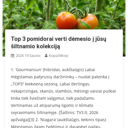
Top 3 pomidorai verti dėmesio į jūsų
šiltnamio kolekciją
2026 19 Sausio
Kopa34kop
1. ‘Gourmansun’ (hibridas, aukštaūgis) Labai
mėgstamas patyrusių daržininkų – nuolat patenka į
„TOP3“ kiekvieną sezoną. Labai derlingas,
nekaprizingas, skanūs, stambūs, mėsingi vaisiai puikiai
tinka tiek šviežiam valgymui, tiek padažams.
Vertinamas už atsparumą ligoms ir klimato
svyravimams šiltnamyje. [Šaltinis: TV3.lt, 2026
apžvalga][3] 2. ‘Niagara’ (aukštaūgis, kekinis tipas)
Mėgstamas ilgam žydėjimui ir daugybei pailgų,