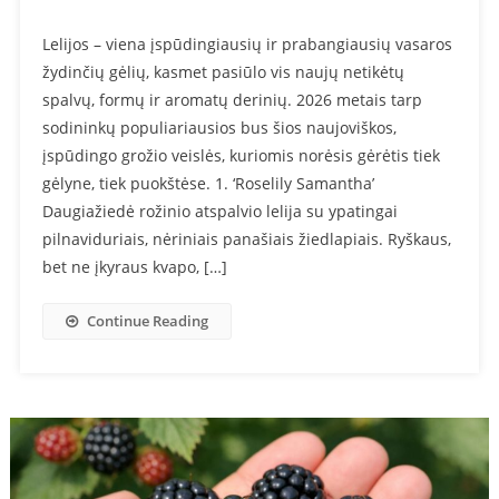
Lelijos – viena įspūdingiausių ir prabangiausių vasaros
žydinčių gėlių, kasmet pasiūlo vis naujų netikėtų
spalvų, formų ir aromatų derinių. 2026 metais tarp
sodininkų populiariausios bus šios naujoviškos,
įspūdingo grožio veislės, kuriomis norėsis gėrėtis tiek
gėlyne, tiek puokštėse. 1. ‘Roselily Samantha’
Daugiažiedė rožinio atspalvio lelija su ypatingai
pilnaviduriais, nėriniais panašiais žiedlapiais. Ryškaus,
bet ne įkyraus kvapo, […]
Continue Reading