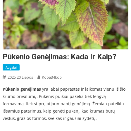
Pūkenio Genėjimas: Kada Ir Kaip?
Augalai
2025 20 Liepos
Kopa34kop
Pūkenio genėjimas
yra labai paprastas ir laikomas vienu iš šio
krūmo privalumų. Pūkenis puikiai pakelia tiek lengvą
formavimą, tiek stiprų atjauninantį genėjimą. Žemiau pateikiu
išsamius patarimus, kaip genėti pūkenį, kad krūmas būtų
vešlus, gražios formos, sveikas ir gausiai žydėtų.