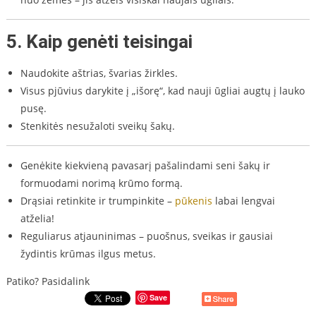
5.
Kaip genėti teisingai
Naudokite aštrias, švarias žirkles.
Visus pjūvius darykite į „išorę“, kad nauji ūgliai augtų į lauko
pusę.
Stenkitės nesužaloti sveikų šakų.
Genėkite kiekvieną pavasarį pašalindami seni šakų ir
formuodami norimą krūmo formą.
Drąsiai retinkite ir trumpinkite –
pūkenis
labai lengvai
atželia!
Reguliarus atjauninimas – puošnus, sveikas ir gausiai
žydintis krūmas ilgus metus.
Patiko? Pasidalink
Save