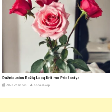
Dažniausios Rožių Lapų Kritimo Priežastys
2025 25 liepos
Kopa34kop