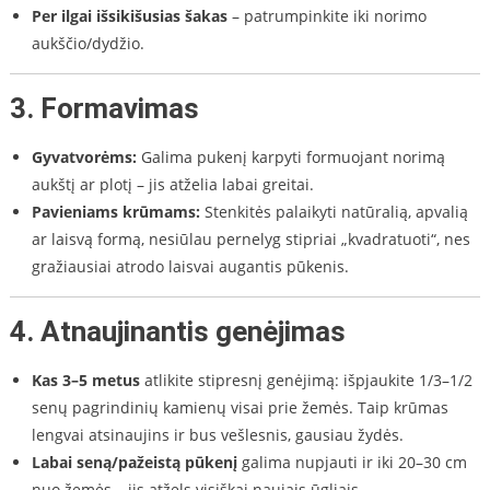
Per ilgai išsikišusias šakas
– patrumpinkite iki norimo
aukščio/dydžio.
3.
Formavimas
Gyvatvorėms:
Galima pukenį karpyti formuojant norimą
aukštį ar plotį – jis atželia labai greitai.
Pavieniams krūmams:
Stenkitės palaikyti natūralią, apvalią
ar laisvą formą, nesiūlau pernelyg stipriai „kvadratuoti“, nes
gražiausiai atrodo laisvai augantis pūkenis.
4.
Atnaujinantis genėjimas
Kas 3–5 metus
atlikite stipresnį genėjimą: išpjaukite 1/3–1/2
senų pagrindinių kamienų visai prie žemės. Taip krūmas
lengvai atsinaujins ir bus vešlesnis, gausiau žydės.
Labai seną/pažeistą pūkenį
galima nupjauti ir iki 20–30 cm
nuo žemės – jis atžels visiškai naujais ūgliais.