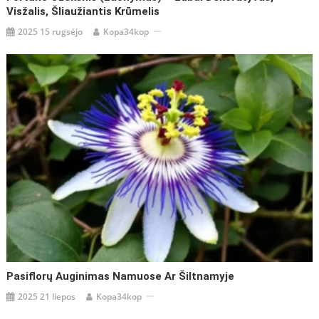
Visžalis, Šliaužiantis Krūmelis
2025 15 rugsėjo
Kopa34kop
Pasiflorų Auginimas Namuose Ar Šiltnamyje
2025 21 liepos
Kopa34kop