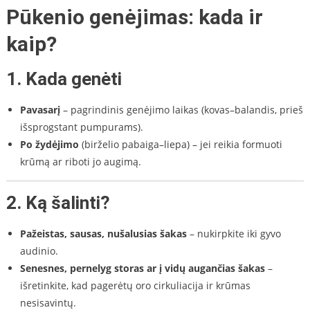
Pūkenio genėjimas: kada ir
kaip?
1.
Kada genėti
Pavasarį
– pagrindinis genėjimo laikas (kovas–balandis, prieš
išsprogstant pumpurams).
Po žydėjimo
(birželio pabaiga–liepa) – jei reikia formuoti
krūmą ar riboti jo augimą.
2.
Ką šalinti?
Pažeistas, sausas, nušalusias šakas
– nukirpkite iki gyvo
audinio.
Senesnes, pernelyg storas ar į vidų augančias šakas
–
išretinkite, kad pagerėtų oro cirkuliacija ir krūmas
nesisavintų.