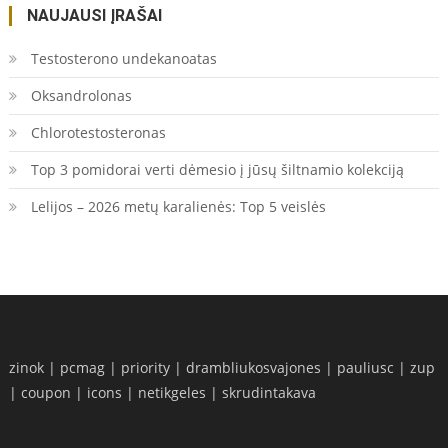
NAUJAUSI ĮRAŠAI
Testosterono undekanoatas
Oksandrolonas
Chlorotestosteronas
Top 3 pomidorai verti dėmesio į jūsų šiltnamio kolekciją
Lelijos – 2026 metų karalienės: Top 5 veislės
zinok
|
pcmag
|
priority
|
drambliukosvajones
|
pauliusc
|
zup
|
coupon
|
icons
|
netikgeles
|
skrudintakava