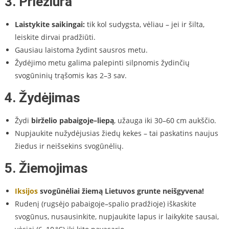
3. Priežiūra
Laistykite saikingai:
tik kol sudygsta, vėliau – jei ir šilta,
leiskite dirvai pradžiūti.
Gausiau laistoma žydint sausros metu.
Žydėjimo metu galima palepinti silpnomis žydinčių
svogūninių trąšomis kas 2–3 sav.
4. Žydėjimas
Žydi
birželio pabaigoje–liepą
, užauga iki 30–60 cm aukščio.
Nupjaukite nužydėjusias žiedų kekes – tai paskatins naujus
žiedus ir neišsekins svogūnėlių.
5. Žiemojimas
Iksijos
svogūnėliai žiemą Lietuvos grunte neišgyvena!
Rudenį (rugsėjo pabaigoje–spalio pradžioje) iškaskite
svogūnus, nusausinkite, nupjaukite lapus ir laikykite sausai,