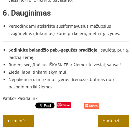
vėsiai (6–10 °C) iki kito pavasario.
6. Dauginimas
Persodindami atskirkite susiformavusius mažuosius
svogūnėlius (dukrinius), kurie po kelerių metų irgi žydės.
Sodinkite balandžio pab.–gegužės pradžioje
į saulėtą, purią,
laidžią žemę.
Rudenį svogūnėlius IŠKASKITE ir žiemokite vėsiai, sausai!
Žiedai labai tinkami skynimui.
Nepakenčia užmirkimo – geras drenažas būtinas nuo
pasodinimo iki žiemos.
Patiko? Pasidalink
Save
Navigacija
Izmenė (Hymenocallis) – tai nuostabiai išraiškinga, kvapni, svogūninė gėlė
Hortenzijų dauginimas
tarp