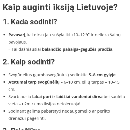
Kaip auginti iksiją Lietuvoje?
1. Kada sodinti?
Pavasarį
, kai dirva jau sušyla iki +10–12 °C ir nelieka šalnų
pavojaus.
– Tai dažniausiai
balandžio pabaiga–gegužės pradžia
.
2. Kaip sodinti?
Svogūnelius (gumbasvogūnius) sodinkite
5–8 cm gylyje
.
Atstumai tarp svogūnėlių
– 6–10 cm, eilių tarpas – 10–15
cm.
Svarbiausia
labai puri ir laidžiai vandeniui dirva
bei saulėta
vieta – užmirkimo iksijos netoleruoja!
Sodinant galima pabarstyti nedaug smėlio ar perlito
drenažui pagerinti.