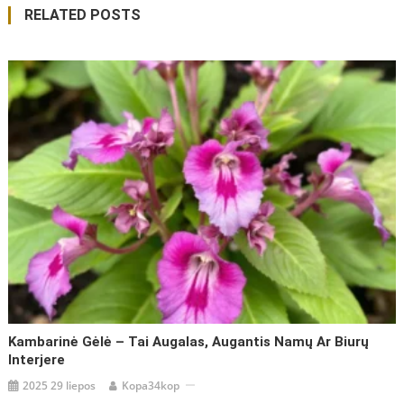
RELATED POSTS
įrašų
Kambarinė Gėlė – Tai Augalas, Augantis Namų Ar Biurų
Interjere
2025 29 liepos
Kopa34kop