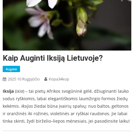
Kaip Auginti Iksiją Lietuvoje?
Augalai
2025 10 Rugpjūčio
Kopa34kop
Iksija
(
Ixia
) – tai pietų Afrikos svogūninė gėlė, džiuginanti lauko
sodus ryškiomis, labai elegantiškomis laumžirgio formos žiedų
kekėmis.
Iksijos
žiedai būna įvairių spalvų: nuo baltos, geltonos
ir oranžinės iki rožinės, violetinės ar ryškiai raudonos. Jie labai
tinka skinti, žydi birželio–liepos mėnesiais, jei pasodinsite laiku!