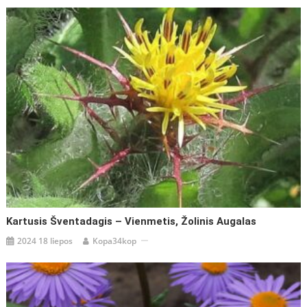
Kartusis Šventadagis – Vienmetis, Žolinis Augalas
2024 18 liepos
Kopa34kop