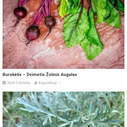
Burokėlis – Dvimetis Žolinis Augalas
2024 3 birželio
Kopa34kop