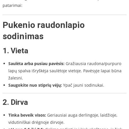
patarimai:
Pukenio raudonlapio
sodinimas
1.
Vieta
Saulėta arba pusiau pavėsis:
Gražiausia raudona/purpuro
lapų spalva išryškėja saulėtoje vietoje. Pavėsyje lapai būna
žalesni.
Saugokite nuo stiprių vėjų:
Ypač jauni sodinukai.
2.
Dirva
Tinka beveik visos:
Geriausiai auga derlingoje, laidžioje,
vidutiniškai drėgnoje dirvoje.