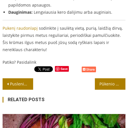
papildomos apsaugos.
Dauginimas:
Lengviausia kero dalijimu arba auginiais.
Pukenį raudonlapį
sodinkite į saulėtą vietą, purią, laidžią dirvą,
laistykite pirmus metus reguliariai, periodiškai pamulčiuokite.
Šis krūmas ilgus metus puoš jūsų sodą ryškiais lapais ir
nereiklaus charakteriu!
Patiko? Pasidalink
Save
Navigacija
Puslenis (Physocarpus) – dekoratyvus, nepretenzingas krūmas
Pūkenio genėjimas: kada ir kaip?
tarp
RELATED POSTS
įrašų