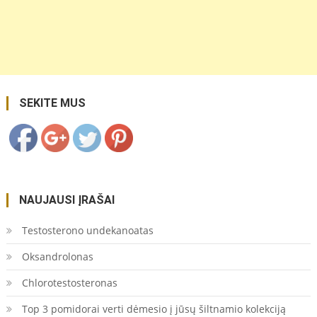
raudonlapis-
physocarpus-
opulifolius-
vienas-is-
dekoratyviausiu-
pusleniu/">
Save
SEKITE MUS
NAUJAUSI ĮRAŠAI
Testosterono undekanoatas
Oksandrolonas
Chlorotestosteronas
Top 3 pomidorai verti dėmesio į jūsų šiltnamio kolekciją