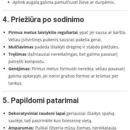
Aplink augalą galima pamulčiuoti žieve ar durpėmis.
4.
Priežiūra po sodinimo
Pirmus metus laistykite reguliariai
, ypač jei sausa ar karšta.
Vėliau įsitvirtinęs pukenis sausras pakelia gerai.
Mulčiavimas
padeda išlaikyti drėgmę ir stabdo piktžoles.
Tręšimas
dažniausiai nereikalingas, bet galima pavasarį
patręšti kompostu.
Genėjimas:
Pirmus metus formuoti nereikia, vėliau pavasarį
galima apkarpyti, jei norisi gražios formos ar krūmas per
tankus.
5.
Papildomi patarimai
Dekoratyviniai raudoni lapai
geriausiai išlaikys spalvą
saulėje, tad pasirinkite kuo šviesesnę vietą.
Atsparumas:
Puikiai ištveria mūsų žiemas, nereikalauja