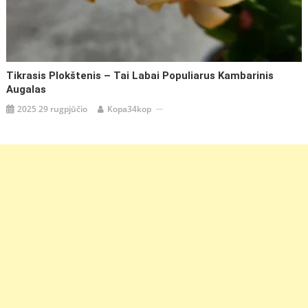
Tikrasis Plokštenis – Tai Labai Populiarus Kambarinis
Augalas
2025 29 rugpjūčio
Kopa34kop
https://coupon.lt/pukenis-