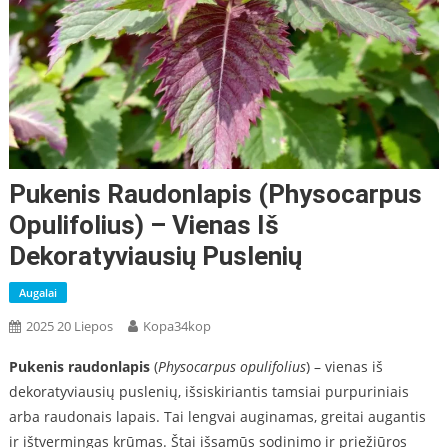
Pukenis Raudonlapis (Physocarpus
Opulifolius) – Vienas Iš
Dekoratyviausių Puslenių
Augalai
2025 20 Liepos
Kopa34kop
Pukenis raudonlapis
(
Physocarpus opulifolius
) – vienas iš
dekoratyviausių puslenių, išsiskiriantis tamsiai purpuriniais
arba raudonais lapais. Tai lengvai auginamas, greitai augantis
ir ištvermingas krūmas. Štai išsamūs sodinimo ir priežiūros