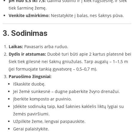
pH nuo 5,5 iki 7,5:
Galima sodinti ir į kiek rūgštesnę, ir šiek
tiek šarminę žemę.
Venkite užmirkimo:
Nestatykite į balas, nes šaknys pūva.
3.
Sodinimas
Laikas:
Pavasaris arba ruduo.
Dydis ir atstumas:
Duobė turi būti apie 2 kartus platesnė bei
šiek tiek gilesnė nei šaknų gniužulas. Tarp augalų – 1–1,5 m
(jei formuojate tankią gyvatvorę – 0,5–0,7 m).
Paruošimo žingsniai:
Iškaskite duobę.
Jei žemė sunkesnė – dugne paberkite žvyro drenažui.
Įberkite komposto ar puvinio.
Įdėkite sodinuką taip, kad šaknies kaklelis liktų lygiai su
žemės paviršiumi.
Užpilkite žeme, lengvai paspauskite.
Gerai palaistykite.