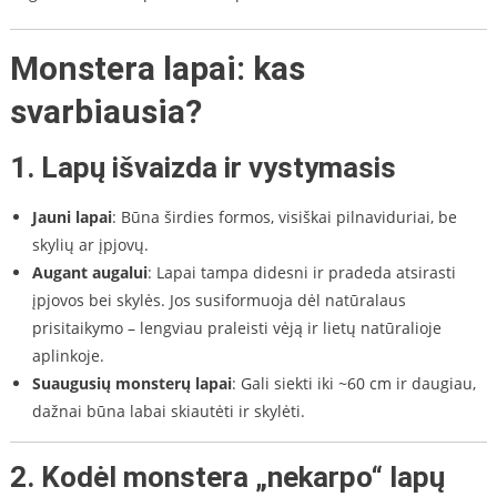
Monstera lapai: kas
svarbiausia?
1. Lapų išvaizda ir vystymasis
Jauni lapai
: Būna širdies formos, visiškai pilnaviduriai, be
skylių ar įpjovų.
Augant augalui
: Lapai tampa didesni ir pradeda atsirasti
įpjovos bei skylės. Jos susiformuoja dėl natūralaus
prisitaikymo – lengviau praleisti vėją ir lietų natūralioje
aplinkoje.
Suaugusių monsterų lapai
: Gali siekti iki ~60 cm ir daugiau,
dažnai būna labai skiautėti ir skylėti.
2. Kodėl monstera „nekarpo“ lapų