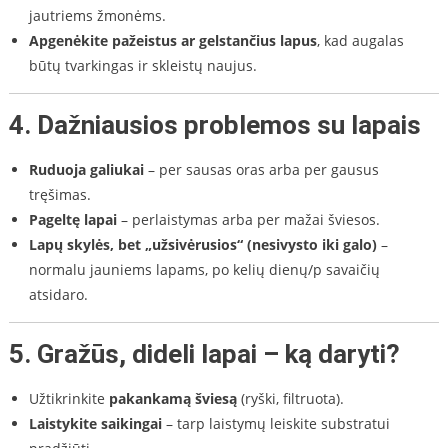
jautriems žmonėms.
Apgenėkite pažeistus ar gelstančius lapus
, kad augalas
būtų tvarkingas ir skleistų naujus.
4. Dažniausios problemos su lapais
Ruduoja galiukai
– per sausas oras arba per gausus
tręšimas.
Pageltę lapai
– perlaistymas arba per mažai šviesos.
Lapų skylės, bet „užsivėrusios“ (nesivysto iki galo)
–
normalu jauniems lapams, po kelių dienų/p savaičių
atsidaro.
5. Gražūs, dideli lapai – ką daryti?
Užtikrinkite
pakankamą šviesą
(ryški, filtruota).
Laistykite saikingai
– tarp laistymų leiskite substratui