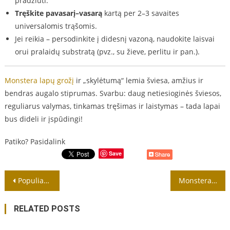
pradžiūti.
Tręškite pavasarį–vasarą
kartą per 2–3 savaites
universalomis trąšomis.
Jei reikia – persodinkite į didesnį vazoną, naudokite laisvai
orui pralaidų substratą (pvz., su žieve, perlitu ir pan.).
Monstera lapų grožį
ir „skylėtumą“ lemia šviesa, amžius ir
bendras augalo stiprumas. Svarbu: daug netiesioginės šviesos,
reguliarus valymas, tinkamas tręšimas ir laistymas – tada lapai
bus dideli ir įspūdingi!
Patiko? Pasidalink
Save
Navigacija
Populiariausios naminės gėlės
Monstera dauginimas yra paprastas net pradedančiajam
tarp
RELATED POSTS
įrašų