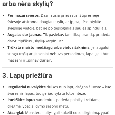
arba nėra skylių?
Per mažai šviesos
: Dažniausia priežastis. Stipresnėje
šviesoje atsiranda daugiau skylių ar įpjovų. Pastatykite
šviesioje vietoje, bet ne po tiesioginiais saulės spinduliais.
Augalas dar jaunas
: Tik pasiekus tam tikrą brandą, pradeda
daryti tipiškus „skylių/karpinius“.
Trūksta maisto medžiagų arba vietos šaknims
: Jei augalui
stinga trąšų ar jis seniai nebuvo persodintas, lapai gali būti
mažesni ir „pilnaviduriai“.
3. Lapų priežiūra
Reguliariai nuvalykite
dulkes nuo lapų drėgna šluoste – kuo
švaresnis lapas, tuo geriau vyksta fotosintezė.
Purkškite lapus
vandeniu – padeda palaikyti reikiamą
drėgmę, ypač šildymo sezono metu.
Atsargiai
: Monstera sultys gali sukelti odos dirginimą, ypač