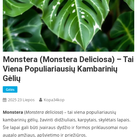
Monstera (Monstera Deliciosa) – Tai
Viena Populiariausių Kambarinių
Gėlių
Gėlės
2025 23 Liepos
Kopa34kop
Monstera
(
Monstera deliciosa
) – tai viena populiariausių
kambarinių gėlių, žavinti didžiuliais, karpytais, skylėtais lapais.
Šie lapai gali būti įvairaus dydžio ir formos priklausomai nuo
augalo amžiaus, apšvietimo ir priežiūros.