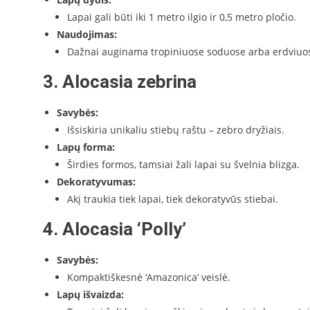
Lapai gali būti iki 1 metro ilgio ir 0,5 metro pločio.
Naudojimas:
Dažnai auginama tropiniuose soduose arba erdviuos
3. Alocasia zebrina
Savybės:
Išsiskiria unikaliu stiebų raštu – zebro dryžiais.
Lapų forma:
Širdies formos, tamsiai žali lapai su švelnia blizga.
Dekoratyvumas:
Akį traukia tiek lapai, tiek dekoratyvūs stiebai.
4. Alocasia ‘Polly’
Savybės:
Kompaktiškesnė ‘Amazonica’ veislė.
Lapų išvaizda: