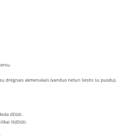
eniu.
su drėgnais akmenukais (vanduo neturi liestis su puodu).
deda džiūti.
iškai išdžiūti.