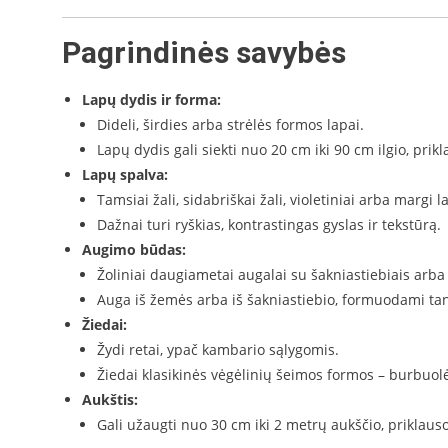
Pagrindinės savybės
Lapų dydis ir forma:
Dideli, širdies arba strėlės formos lapai.
Lapų dydis gali siekti nuo 20 cm iki 90 cm ilgio, prik
Lapų spalva:
Tamsiai žali, sidabriškai žali, violetiniai arba margi l
Dažnai turi ryškias, kontrastingas gyslas ir tekstūrą.
Augimo būdas:
Žoliniai daugiametai augalai su šakniastiebiais arb
Auga iš žemės arba iš šakniastiebio, formuodami tan
Žiedai:
Žydi retai, ypač kambario sąlygomis.
Žiedai klasikinės vėgėlinių šeimos formos – burbuol
Aukštis:
Gali užaugti nuo 30 cm iki 2 metrų aukščio, priklaus