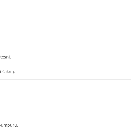
tesnį.
i šaknų.
o pumpuru.