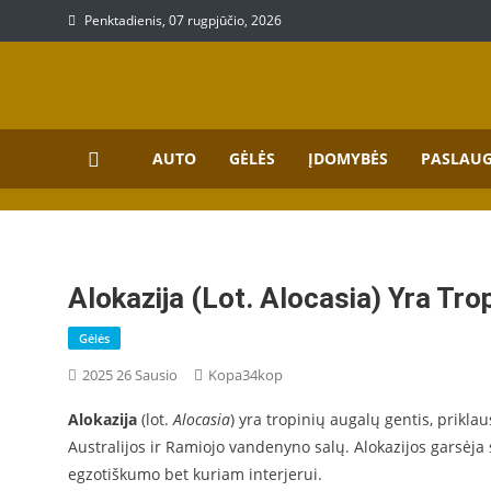
Skip
Penktadienis, 07 rugpjūčio, 2026
to
content
Prekių, paslaugų aprašy
Aprašymai apie paslaugas bei prekes
AUTO
GĖLĖS
ĮDOMYBĖS
PASLAU
Alokazija (lot. Alocasia) Yra Tro
Gėlės
2025 26 Sausio
Kopa34kop
Alokazija
(lot.
Alocasia
) yra tropinių augalų gentis, priklau
Australijos ir Ramiojo vandenyno salų. Alokazijos garsėja s
egzotiškumo bet kuriam interjerui.