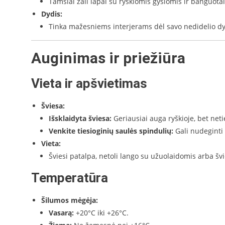
Tamsiai žali lapai su ryškiomis gyslomis ir banguotai
Dydis:
Tinka mažesniems interjerams dėl savo nedidelio dy
Auginimas ir priežiūra
Vieta ir apšvietimas
Šviesa:
Išsklaidyta šviesa:
Geriausiai auga ryškioje, bet neti
Venkite tiesioginių saulės spindulių:
Gali nudeginti 
Vieta:
Šviesi patalpa, netoli lango su užuolaidomis arba švie
Temperatūra
Šilumos mėgėja:
Vasarą:
+20°C iki +26°C.