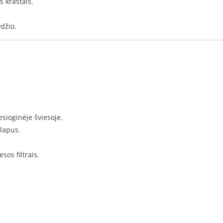
s kraštais.
džio.
esioginėje šviesoje.
lapus.
sos filtrais.