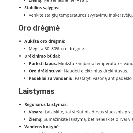
Žiemą:
Ne žemesnė nei +16°C.
Stabilios sąlygos:
Venkite staigių temperatūros svyravimų ir skersvėjų.
Oro drėgmė
Aukšta oro drėgmė:
Mėgsta 60–80% oro drėgmę.
Drėkinimo būdai:
Purkšti lapus:
Minkštu kambario temperatūros vand
Oro drėkintuvai:
Naudoti elektrinius drėkintuvus.
Padėklai su vandeniu:
Pastatyti vazoną ant padėklo 
Laistymas
Reguliarus laistymas:
Vasarą:
Laistykite, kai viršutinis dirvos sluoksnis pra
Žiemą:
Sumažinkite laistymą, bet neleiskite dirvai vis
Vandens kokybė: