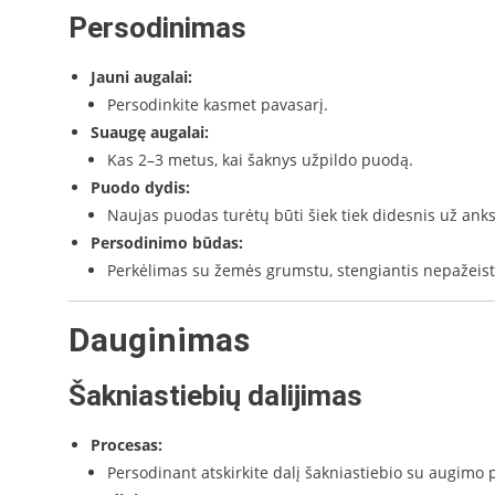
Persodinimas
Jauni augalai:
Persodinkite kasmet pavasarį.
Suaugę augalai:
Kas 2–3 metus, kai šaknys užpildo puodą.
Puodo dydis:
Naujas puodas turėtų būti šiek tiek didesnis už anks
Persodinimo būdas:
Perkėlimas su žemės grumstu, stengiantis nepažeist
Dauginimas
Šakniastiebių dalijimas
Procesas:
Persodinant atskirkite dalį šakniastiebio su augim