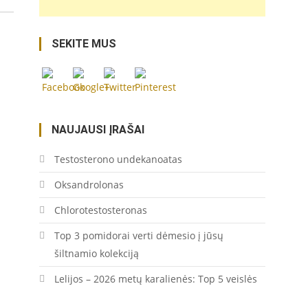
yra-
tropiniu-
augalu-
SEKITE MUS
gentis/">
Save
NAUJAUSI ĮRAŠAI
Testosterono undekanoatas
Oksandrolonas
Chlorotestosteronas
Top 3 pomidorai verti dėmesio į jūsų
šiltnamio kolekciją
Lelijos – 2026 metų karalienės: Top 5 veislės