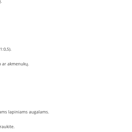
į.
1:0,5).
o ar akmenukų.
iams lapiniams augalams.
raukite.