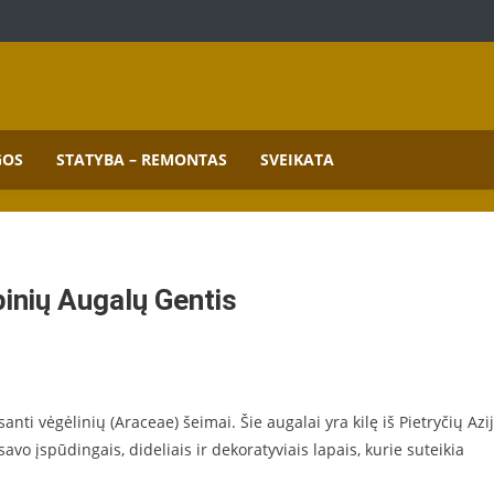
mai.
GOS
STATYBA – REMONTAS
SVEIKATA
pinių Augalų Gentis
santi vėgėlinių (Araceae) šeimai. Šie augalai yra kilę iš Pietryčių Azij
avo įspūdingais, dideliais ir dekoratyviais lapais, kurie suteikia