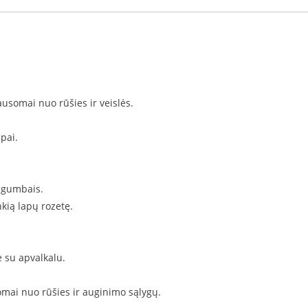
lausomai nuo rūšies ir veislės.
apai.
a gumbais.
kią lapų rozetę.
ė su apvalkalu.
omai nuo rūšies ir auginimo sąlygų.