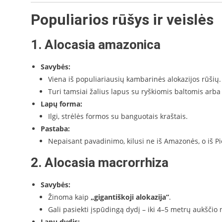
Populiarios rūšys ir veislės
1. Alocasia amazonica
Savybės:
Viena iš populiariausių kambarinės alokazijos rūšių.
Turi tamsiai žalius lapus su ryškiomis baltomis arba
Lapų forma:
Ilgi, strėlės formos su banguotais kraštais.
Pastaba:
Nepaisant pavadinimo, kilusi ne iš Amazonės, o iš Pie
2. Alocasia macrorrhiza
Savybės:
Žinoma kaip
„gigantiškoji alokazija”
.
Gali pasiekti įspūdingą dydį – iki 4–5 metrų aukščio 
Lapų dydis: