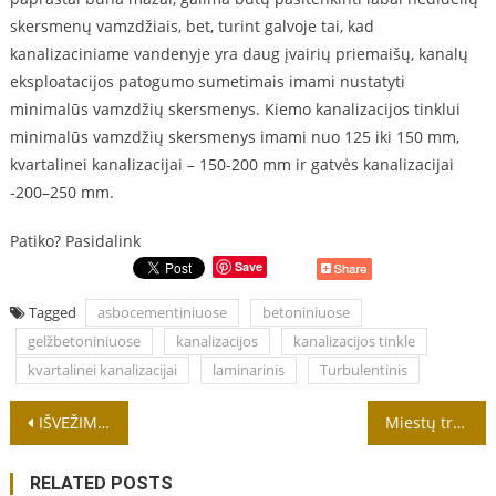
skersmenų vamzdžiais, bet, turint galvoje tai, kad
kanalizaciniame vandenyje yra daug įvairių priemaišų, kanalų
eksploatacijos patogumo sumetimais imami nustatyti
minimalūs vamzdžių skersmenys. Kiemo kanalizacijos tinklui
minimalūs vamzdžių skersmenys imami nuo 125 iki 150 mm,
kvartalinei kanalizacijai – 150-200 mm ir gatvės kanalizacijai
-200–250 mm.
Patiko? Pasidalink
Save
Tagged
asbocementiniuose
betoniniuose
gelžbetoniniuose
kanalizacijos
kanalizacijos tinkle
kvartalinei kanalizacijai
laminarinis
Turbulentinis
Navigacija
IŠVEŽIMO DARBAI PO DAŽYMO KLIJINIAIS DAŽAIS
Miestų transporto ir bendrosios eismo bei automobilizacijos problemos
tarp
RELATED POSTS