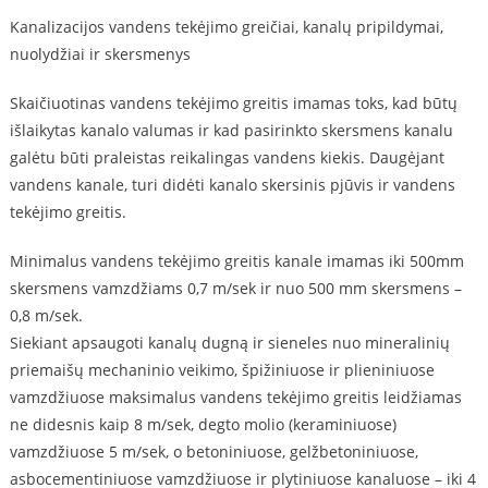
Kanalizacijos vandens tekėjimo greičiai, kanalų pripildymai,
nuolydžiai ir skersmenys
Skaičiuotinas vandens tekėjimo greitis imamas toks, kad būtų
išlaikytas kanalo valumas ir kad pasirinkto skersmens kanalu
galėtu būti praleistas reikalingas vandens kiekis. Daugėjant
vandens kanale, turi didėti kanalo skersinis pjūvis ir vandens
tekėjimo greitis.
Minimalus vandens tekėjimo greitis kanale imamas iki 500mm
skersmens vamzdžiams 0,7 m/sek ir nuo 500 mm skersmens –
0,8 m/sek.
Siekiant apsaugoti kanalų dugną ir sieneles nuo mineralinių
priemaišų mechaninio veikimo, špižiniuose ir plieniniuose
vamzdžiuose maksimalus vandens tekėjimo greitis leidžiamas
ne didesnis kaip 8 m/sek, degto molio (keraminiuose)
vamzdžiuose 5 m/sek, o betoniniuose, gelžbetoniniuose,
asbocementiniuose vamzdžiuose ir plytiniuose kanaluose – iki 4