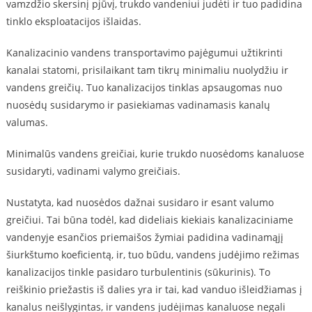
vamzdžio skersinį pjūvį, trukdo vandeniui judėti ir tuo padidina
tinklo eksploatacijos išlaidas.
Kanalizacinio vandens transportavimo pajėgumui užtikrinti
kanalai statomi, prisilaikant tam tikrų minimaliu nuolydžiu ir
vandens greičių. Tuo kanalizacijos tinklas apsaugomas nuo
nuosėdų susidarymo ir pasiekiamas vadinamasis kanalų
valumas.
Minimalūs vandens greičiai, kurie trukdo nuosėdoms kanaluose
susidaryti, vadinami valymo greičiais.
Nustatyta, kad nuosėdos dažnai susidaro ir esant valumo
greičiui. Tai būna todėl, kad dideliais kiekiais kanalizaciniame
vandenyje esančios priemaišos žymiai padidina vadinamąjį
šiurkštumo koeficientą, ir, tuo būdu, vandens judėjimo režimas
kanalizacijos tinkle pasidaro turbulentinis (sūkurinis). To
reiškinio priežastis iš dalies yra ir tai, kad vanduo išleidžiamas į
kanalus neišlygintas, ir vandens judėjimas kanaluose negali