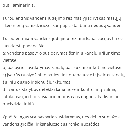
būti laminarinis.
Turbulentinis vandens judėjimo režimas ypač ryškus mažųjų
skersmenų vamzdžiuose, kur paprastai būna nedaug vandens.
Turbulentiniam vandens judėjimo režimui kanalizacijos tinkle
susidaryti padeda šie
a) vandens paspyrio susidarymas šoninių kanalų prijungimo
vietose;
b) paspyrio susidarymas kanalų pasisukimo ir kritimo vietose;
c) įvairūs nuolydžiai to paties tinklo kanaluose ir įvairus kanalų,
šulinių dugno ir sienų šiurkštumas;
d) įvairūs statybos defektai kanaluose ir kontrolinių šulinių
latakuose (profilio susiaurinimai, iškylos dugne, atvirkštiniai
nuolydžiai ir kt.).
Ypač žalingas yra paspyrio susidarymas, nes dėl jo sumažėja
vandens greičiai ir kanaluose susirenka nuosėdos.