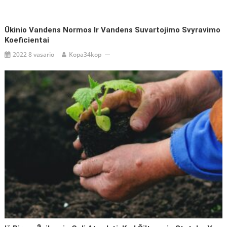
įrašų
Ūkinio Vandens Normos Ir Vandens Suvartojimo Svyravimo
Koeficientai
2022 8 vasario
Kopa34kop