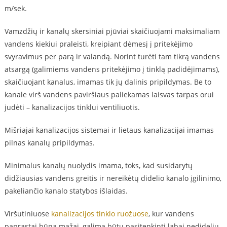
m/sek.
Vamzdžių ir kanalų skersiniai pjūviai skaičiuojami maksimaliam
vandens kiekiui praleisti, kreipiant dėmesį į pritekėjimo
svyravimus per parą ir valandą. Norint turėti tam tikrą vandens
atsargą (galimiems vandens pritekėjimo į tinklą padidėjimams),
skaičiuojant kanalus, imamas tik jų dalinis pripildymas. Be to
kanale virš vandens paviršiaus paliekamas laisvas tarpas orui
judėti – kanalizacijos tinklui ventiliuotis.
Mišriajai kanalizacijos sistemai ir lietaus kanalizacijai imamas
pilnas kanalų pripildymas.
Minimalus kanalų nuolydis imama, toks, kad susidarytų
didžiausias vandens greitis ir nereikėtų didelio kanalo įgilinimo,
pakeliančio kanalo statybos išlaidas.
Viršutiniuose
kanalizacijos tinklo ruožuose
, kur vandens
paprastai būna mažai, galima būtų pasitenkinti labai nedidelių