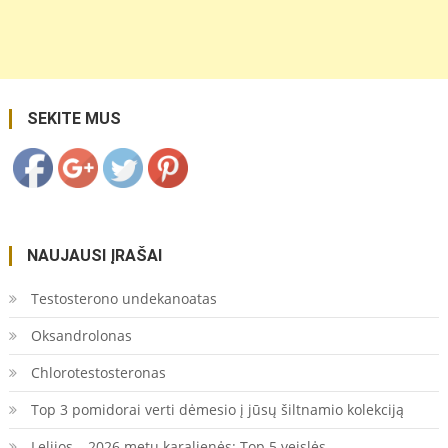
https://coupon.lt/kanalizacinio-
vandens-
transportavimo-
pajegumai/">
Save
SEKITE MUS
NAUJAUSI ĮRAŠAI
Testosterono undekanoatas
Oksandrolonas
Chlorotestosteronas
Top 3 pomidorai verti dėmesio į jūsų šiltnamio kolekciją
Lelijos – 2026 metų karalienės: Top 5 veislės