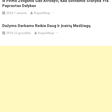
Iš Pirmo Žvilgsnio Gali Atrodyti, Kad Šiltnamio Statyba Yra
Paprastas Dalykas
2024 1 vasario
Kopa34kop
Dažymo Darbams Reikia Daug Ir Įvairių Medžiagų
2016 22 gruodžio
Kopa34kop