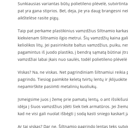
Sunkiausias variantas būtų polietileno plėvelė, sutvirtinta
pat yra gana stiprios. Bet, deja, jie yra daug brangesni ne
aikštelėse rasite pigų.
Taip pat perkame plastikinius vamzdžius šiltnamio karkasui 
kiekvienam šiltnamio ilgio metrui. Šių vamzdžių kaina gali s
keliolikos litų. Jei pasirinksite baltus vamzdžius, puiku, n
pagamintus iš juodo plastiko, į bendrą sąmatą būtinai įtr
vamzdžiai labai įkais nuo saulės, todėl polietileno plėvelė i
Viskas? Na, ne viskas. Net pagrindiniam šiltnamiui reiki
pagrindo. Tiesiog paimkite keletą tvirtų lentų ir įklijuokit
nepamirškite pasiimti metalinių kuoliukų.
Įsmeigsime juos į žemę prie pamatų lentų, o ant išsikišusi
idėja į šiuos vamzdžius įdėti šiek tiek armatūros. Jei žiemą
kad ne visi gali nuolat išbėgti į sodą kasti sniego kaskart j
Ar tai viskas? Dar ne. Šiltnamio pagrindo lentas teks sutv