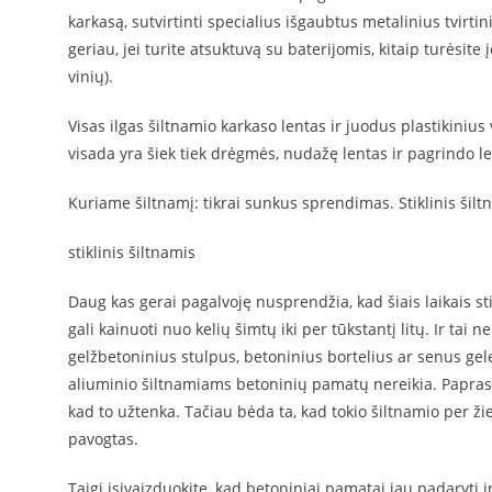
karkasą, sutvirtinti specialius išgaubtus metalinius tvirt
geriau, jei turite atsuktuvą su baterijomis, kitaip turėsit
vinių).
Visas ilgas šiltnamio karkaso lentas ir juodus plastikiniu
visada yra šiek tiek drėgmės, nudažę lentas ir pagrindo le
Kuriame šiltnamį: tikrai sunkus sprendimas. Stiklinis šilt
stiklinis šiltnamis
Daug kas gerai pagalvoję nusprendžia, kad šiais laikais st
gali kainuoti nuo kelių šimtų iki per tūkstantį litų. Ir ta
gelžbetoninius stulpus, betoninius bortelius ar senus ge
aliuminio šiltnamiams betoninių pamatų nereikia. Paprasta
kad to užtenka. Tačiau bėda ta, kad tokio šiltnamio per ži
pavogtas.
Taigi įsivaizduokite, kad betoniniai pamatai jau padaryti ir 