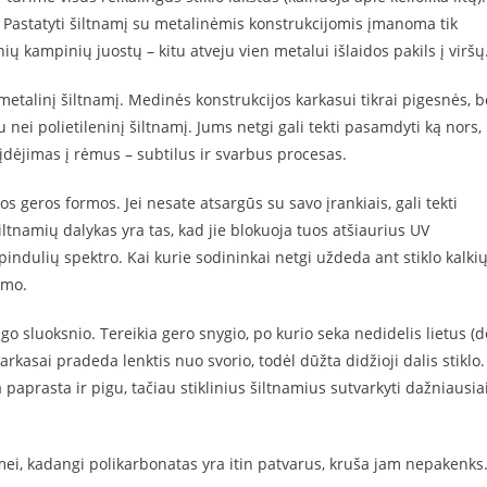
. Pastatyti šiltnamį su metalinėmis konstrukcijomis įmanoma tik
ių kampinių juostų – kitu atveju vien metalui išlaidos pakils į viršų
ie metalinį šiltnamį. Medinės konstrukcijos karkasui tikrai pigesnės, b
iau nei polietileninį šiltnamį. Jums netgi gali tekti pasamdyti ką nors,
o įdėjimas į rėmus – subtilus ir svarbus procesas.
 juos geros formos. Jei nesate atsargūs su savo įrankiais, gali tekti
iltnamių dalykas yra tas, kad jie blokuoja tuos atšiaurius UV
pindulių spektro. Kai kurie sodininkai netgi uždeda ant stiklo kalkių
imo.
niego sluoksnio. Tereikia gero snygio, po kurio seka nedidelis lietus (d
arkasai pradeda lenktis nuo svorio, todėl dūžta didžioji dalis stiklo.
 paprasta ir pigu, tačiau stiklinius šiltnamius sutvarkyti dažniausia
ei, kadangi polikarbonatas yra itin patvarus, kruša jam nepakenks