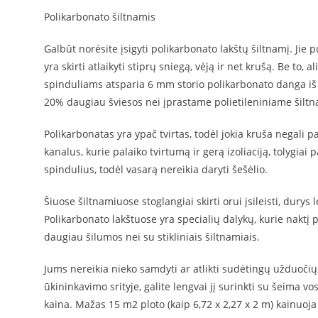
Polikarbonato šiltnamis
Galbūt norėsite įsigyti polikarbonato lakštų šiltnamį. Jie 
yra skirti atlaikyti stiprų sniegą, vėją ir net krušą. Be t
spinduliams atsparia 6 mm storio polikarbonato danga iš Vo
20% daugiau šviesos nei įprastame polietileniniame šiltn
Polikarbonatas yra ypač tvirtas, todėl jokia kruša negali p
kanalus, kurie palaiko tvirtumą ir gerą izoliaciją, tolygiai
spindulius, todėl vasarą nereikia daryti šešėlio.
Šiuose šiltnamiuose stoglangiai skirti orui įsileisti, durys
Polikarbonato lakštuose yra specialių dalykų, kurie naktį p
daugiau šilumos nei su stikliniais šiltnamiais.
Jums nereikia nieko samdyti ar atlikti sudėtingų užduočių,
ūkininkavimo srityje, galite lengvai jį surinkti su šeima v
kaina. Mažas 15 m2 ploto (kaip 6,72 x 2,27 x 2 m) kainuoja