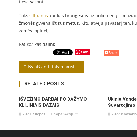
tiesą sakant.
Toks
šiltnamis
kur kas brangesnis už polietileną ir mažiausia
žmonės gyvena ištisus metus. Kitu atveju pavasarį ten, ku
žemės lopinėlį.
Patiko? Pasidalink
Save
Navigacija
Išsiaiškinti tinkamiausią laiką sodinti bulves – tai ne pasivaikščiojimas parke
tarp
RELATED POSTS
įrašų
IŠVEŽIMO DARBAI PO DAŽYMO
Ūkinio Vande
KLIJINIAIS DAŽAIS
Suvartojimo 
2021 7 liepos
Kopa34kop
2022 8 vasario