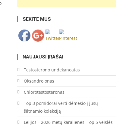
statyba-
o
yra-
paprastas-
SEKITE MUS
dalykas/">
Save
NAUJAUSI ĮRAŠAI
Testosterono undekanoatas
Oksandrolonas
Chlorotestosteronas
Top 3 pomidorai verti dėmesio į jūsų
šiltnamio kolekciją
Lelijos – 2026 metų karalienės: Top 5 veislės