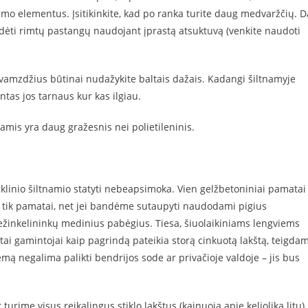
inimo elementus. Įsitikinkite, kad po ranka turite daug medvaržčių. D
e įdėti rimtų pastangų naudojant įprastą atsuktuvą (venkite naudoti
s vamzdžius būtinai nudažykite baltais dažais. Kadangi šiltnamyje
ntas jos tarnaus kur kas ilgiau.
namis yra daug gražesnis nei polietileninis.
iklinio šiltnamio statyti nebeapsimoka. Vien gelžbetoniniai pamatai
i ne tik pamatai, net jei bandėme sutaupyti naudodami pigius
ležinkelininkų medinius pabėgius. Tiesa, šiuolaikiniams lengviems
i gamintojai kaip pagrindą pateikia storą cinkuotą lakštą, teigdam
emą negalima palikti bendrijos sode ar privačioje valdoje – jis bus
turime visus reikalingus stiklo lakštus (kainuoja apie keliolika litų).