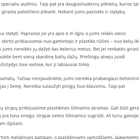
 specialiu audiniu. Taip pat yra daugiasluoksnių plėvelių, kurios ta
i įprasta polietileno plėvelė. Nebent jums pasiseks ir statybų
statyti. Paprastai jie yra apie 6 m ilgio, o jums reikės vieno
kirtis priklausomai nuo gamintojo ir plastiko rūšies – nuo ​​kelių iki
es jums nereikės jų dažyti kas kelerius metus. Bet jei renkatės įprast
aukite bent vieną skardinę baltų dažų. Priešingu atveju juodi
šsilydys tose vietose, kur ji labiausiai tinka.
a pamatų. Tačiau nesijaudinkite, jums nereikia prabangaus betonini
e jas į žemę. Nereikia sulaužyti pinigų šiuo klausimu. Taip pat
ų strypų priklijuosime plastikines šiltnamio atramas. Gali būti gera
 yra tona sniego, strypai neleis šiltnamiui sugriūti. Aš turiu galvoje
am išpilant.
irtinti metaliniais kampais, o plastikiniams vamzdžiams, laikantiems