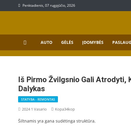
Skip
Penktadienis, 07 rugpjūčio, 2026
to
content
Prekių, paslaugų aprašy
Aprašymai apie paslaugas bei prekes
AUTO
GĖLĖS
ĮDOMYBĖS
PASLAU
Iš Pirmo Žvilgsnio Gali Atrodyti
Dalykas
STATYBA - REMONTAS
2024 1 Vasario
Kopa34kop
Šiltnamis yra gana sudėtinga struktūra.