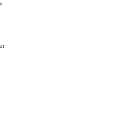
ip
us,
o
,