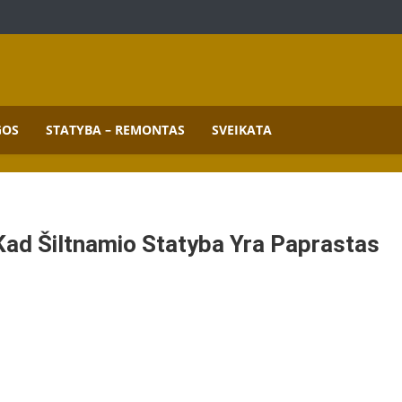
mai.
GOS
STATYBA – REMONTAS
SVEIKATA
, Kad Šiltnamio Statyba Yra Paprastas