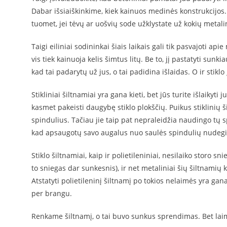
Dabar išsiaiškinkime, kiek kainuos medinės konstrukcijos
tuomet, jei tėvų ar uošvių sode užklystate už kokių metalin
Taigi eiliniai sodininkai šiais laikais gali tik pasvajoti ap
vis tiek kainuoja kelis šimtus litų. Be to, jį pastatyti sunk
kad tai padarytų už jus, o tai padidina išlaidas. O ir stikl
Stikliniai šiltnamiai yra gana kieti, bet jūs turite išlaikyti
kasmet pakeisti daugybę stiklo plokščių. Puikus stiklinių š
spindulius. Tačiau jie taip pat nepraleidžia naudingo tų s
kad apsaugotų savo augalus nuo saulės spindulių nudeg
Stiklo šiltnamiai, kaip ir polietileniniai, nesilaiko storo s
to sniegas dar sunkesnis), ir net metaliniai šių šiltnamių k
Atstatyti polietileninį šiltnamį po tokios nelaimės yra gana
per brangu.
Renkame šiltnamį, o tai buvo sunkus sprendimas. Bet laim