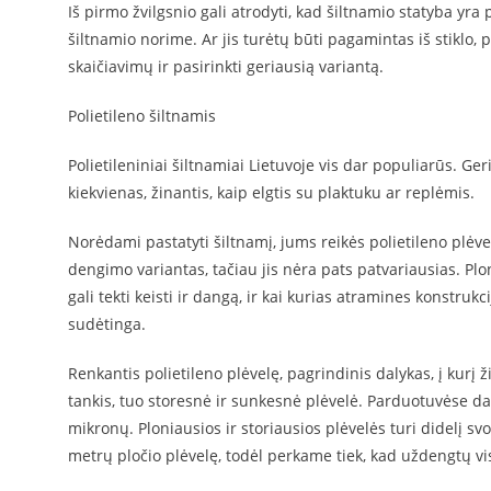
Iš pirmo žvilgsnio gali atrodyti, kad šiltnamio statyba yra 
šiltnamio norime. Ar jis turėtų būti pagamintas iš stiklo, p
skaičiavimų ir pasirinkti geriausią variantą.
Polietileno šiltnamis
Polietileniniai šiltnamiai Lietuvoje vis dar populiarūs. Geri
kiekvienas, žinantis, kaip elgtis su plaktuku ar replėmis.
Norėdami pastatyti šiltnamį, jums reikės polietileno plėvel
dengimo variantas, tačiau jis nėra pats patvariausias. Plo
gali tekti keisti ir dangą, ir kai kurias atramines konstruk
sudėtinga.
Renkantis polietileno plėvelę, pagrindinis dalykas, į kurį
tankis, tuo storesnė ir sunkesnė plėvelė. Parduotuvėse daž
mikronų. Ploniausios ir storiausios plėvelės turi didelį 
metrų pločio plėvelę, todėl perkame tiek, kad uždengtų vi