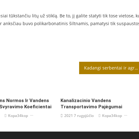
i tūkstančiu litų už stiklą. Be to, jį galite statyti tik tose vietose, k
r anksčiau buvo polikarbonatinis šiltnamis, pamatysi tik suspausto
Kadangi serbentai ir agrastai pradeda augti anksti
ns Normos Ir Vandens
Kanalizacinio Vandens
Svyravimo Koeficientai
Transportavimo Pajėgumai
Kopa34kop
2021 7 rugpjūčio
Kopa34kop