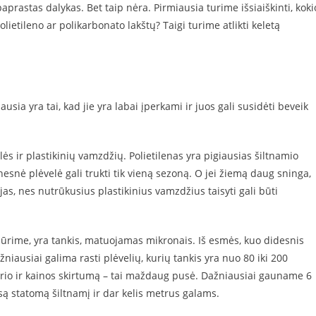
paprastas dalykas. Bet taip nėra. Pirmiausia turime išsiaiškinti, koki
olietileno ar polikarbonato lakštų? Taigi turime atlikti keletą
ausia yra tai, kad jie yra labai įperkami ir juos gali susidėti beveik
ės ir plastikinių vamzdžių. Polietilenas yra pigiausias šiltnamio
nesnė plėvelė gali trukti tik vieną sezoną. O jei žiemą daug sninga,
cijas, nes nutrūkusius plastikinius vamzdžius taisyti gali būti
 žiūrime, yra tankis, matuojamas mikronais. Iš esmės, kuo didesnis
niausiai galima rasti plėvelių, kurių tankis yra nuo 80 iki 200
svorio ir kainos skirtumą – tai maždaug pusė. Dažniausiai gauname 6
są statomą šiltnamį ir dar kelis metrus galams.