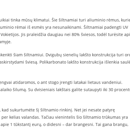
puikiai tinka mūsų klimatui. Šie šiltnamiai turi aliuminio rėmus, kuri
o, aliuminio rėmai iš esmės yra nesunaikinami. Šiltnamiai padengti UV
kietijos. Jis praleidžia daugiau nei 80% šviesos, todėl turėsite ap
amyje.
akenkti šiam šiltnamiui. Dvigubų sienelių lakšto konstrukcija turi or
 paskirstydami šviesą. Polikarbonato lakšto konstrukcija išlenkia saul
 lengvai atidaromos, o ant stogo įrengti latakai lietaus vandeniui.
alaiko šilumą. Su dvisieniais lakštais galite sutaupyti iki 30 procen
 kad sukurtumėte šį šiltnamio rinkinį. Net jei nesate patyrę
os per kelias valandas. Tačiau vienintelis šio šiltnamio trūkumas yra
 apie 1 tūkstantį eurų, o didesni – dar brangesni. Tai gana brangu,