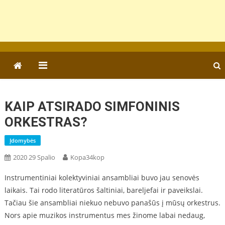
KAIP ATSIRADO SIMFONINIS
ORKESTRAS?
Įdomybės
2020 29 Spalio
Kopa34kop
Instrumentiniai kolektyviniai ansambliai buvo jau senovės
laikais. Tai rodo literatūros šaltiniai, bareljefai ir paveikslai.
Tačiau šie ansambliai niekuo nebuvo panašūs į mūsų orkestrus.
Nors apie muzikos instrumentus mes žinome labai nedaug,