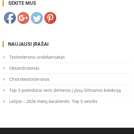
orkestras/">
Save
SEKITE MUS
NAUJAUSI ĮRAŠAI
Testosterono undekanoatas
Oksandrolonas
Chlorotestosteronas
Top 3 pomidorai verti dėmesio į jūsų šiltnamio kolekciją
Lelijos – 2026 metų karalienės: Top 5 veislės