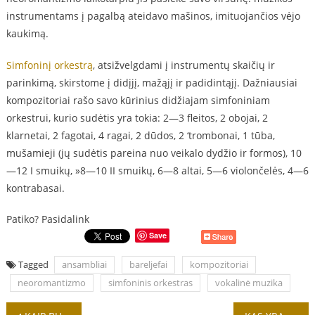
instrumentams į pagalbą ateidavo mašinos, imituojančios vėjo
kaukimą.
Simfoninį orkestrą
, atsižvelgdami į instrumentų skaičių ir
parinkimą, skirstome į didįjį, mažąjį ir padidintąjį. Dažniausiai
kompozitoriai rašo savo kūrinius didžiajam simfoniniam
orkestrui, kurio sudėtis yra tokia: 2—3 fleitos, 2 obojai, 2
klarnetai, 2 fagotai, 4 ragai, 2 dūdos, 2 ‘trombonai, 1 tūba,
mušamieji (jų sudėtis pareina nuo veikalo dydžio ir formos), 10
—12 I smuikų, »8—10 II smuikų, 6—8 altai, 5—6 violončelės, 4—6
kontrabasai.
Patiko? Pasidalink
Save
Tagged
ansambliai
bareljefai
kompozitoriai
neoromantizmo
simfoninis orkestras
vokalinė muzika