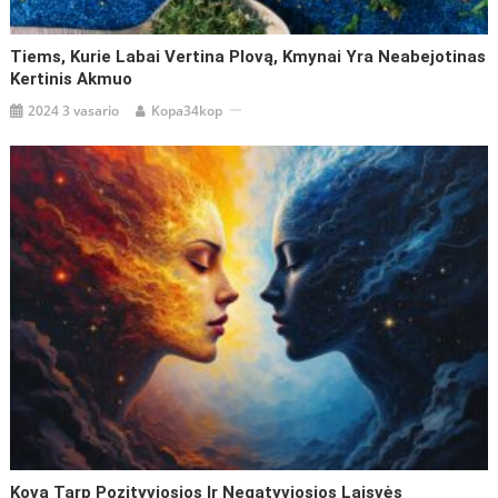
Tiems, Kurie Labai Vertina Plovą, Kmynai Yra Neabejotinas
Kertinis Akmuo
2024 3 vasario
Kopa34kop
Kova Tarp Pozityviosios Ir Negatyviosios Laisvės