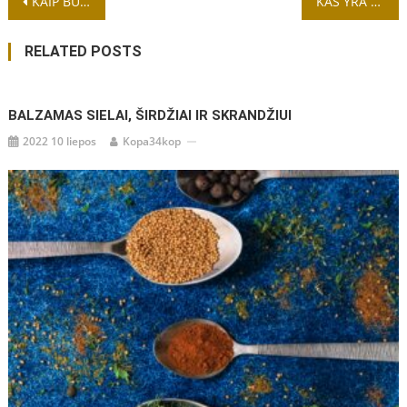
Navigacija
KAIP BUVO IŠRASTA GUMA?
KAS YRA PRIETARAI?
tarp
RELATED POSTS
įrašų
BALZAMAS SIELAI, ŠIRDŽIAI IR SKRANDŽIUI
2022 10 liepos
Kopa34kop