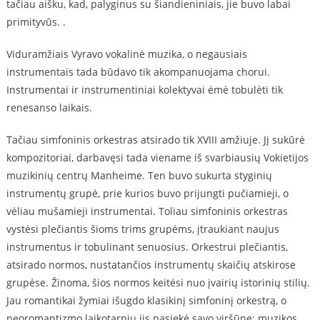
tačiau aišku, kad, palyginus su šiandieniniais, jie buvo labai
primityvūs. .
Viduramžiais Vyravo vokalinė muzika, o negausiais
instrumentais tada būdavo tik akompanuojama chorui.
Instrumentai ir instrumentiniai kolektyvai ėmė tobulėti tik
renesanso laikais.
Tačiau simfoninis orkestras atsirado tik XVIII amžiuje. Jį sukūrė
kompozitoriai, darbavęsi tada viename iš svarbiausių Vokietijos
muzikinių centrų Manheime. Ten buvo sukurta styginių
instrumentų grupė, prie kurios buvo prijungti pučiamieji, o
vėliau mušamieji instrumentai. Toliau simfoninis orkestras
vystėsi plečiantis šioms trims grupėms, įtraukiant naujus
instrumentus ir tobulinant senuosius. Orkestrui plečiantis,
atsirado normos, nustatančios instrumentų skaičių atskirose
grupėse. Žinoma, šios normos keitėsi nuo įvairių istorinių stilių.
Jau romantikai žymiai išugdo klasikinį simfoninį orkestrą, o
neoromantizmo laikotarpiu jis pasiekė savo viršūnę: muzikos