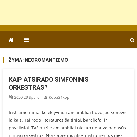
ŽYMA:
NEOROMANTIZMO
KAIP ATSIRADO SIMFONINIS
ORKESTRAS?
2020 29 Spalio
Kopa34kop
Instrumentiniai kolektyviniai ansambliai buvo jau senovės
laikais. Tai rodo literatūros šaltiniai, bareljefai ir
paveikslai. Tačiau šie ansambliai niekuo nebuvo panašūs
į mūsų orkestrus. Nors apie muzikos instrumentus mes