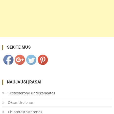
https://coupon.lt/tag/neoromantizmo/">
Save
SEKITE MUS
NAUJAUSI ĮRAŠAI
Testosterono undekanoatas
Oksandrolonas
Chlorotestosteronas