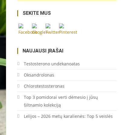
https://coupon.lt/cymbidium-
orchideju-
SEKITE MUS
prieziura/">
Save
NAUJAUSI ĮRAŠAI
Testosterono undekanoatas
Oksandrolonas
Chlorotestosteronas
Top 3 pomidorai verti dėmesio į jūsų
šiltnamio kolekciją
Lelijos – 2026 metų karalienės: Top 5 veislės