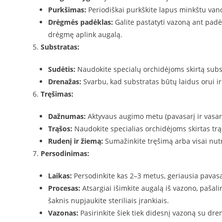
Purkšimas:
Periodiškai purkškite lapus minkštu van
Drėgmės padėklas:
Galite pastatyti vazoną ant pad
drėgmę aplink augalą.
Substratas:
Sudėtis:
Naudokite specialų orchidėjoms skirtą subst
Drenažas:
Svarbu, kad substratas būtų laidus orui i
Tręšimas:
Dažnumas:
Aktyvaus augimo metu (pavasarį ir vasarą)
Trąšos:
Naudokite specialias orchidėjoms skirtas trą
Rudenį ir žiemą:
Sumažinkite tręšimą arba visai nutra
Persodinimas:
Laikas:
Persodinkite kas 2–3 metus, geriausia pavasa
Procesas:
Atsargiai išimkite augalą iš vazono, pašali
šaknis nupjaukite steriliais įrankiais.
Vazonas:
Pasirinkite šiek tiek didesnį vazoną su dre