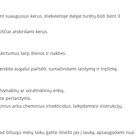
 suaugusius kerus. Kiekvienoje dalyje turėtų būti bent 3
pščiai atskirdami kerus.
kirtumus tarp dienos ir nakties.
iskite augalui pailsėti, sumažindami laistymą ir tręšimą.
žvynablių ar voratinklinių erkių.
ite perlaistymo.
inius arba cheminius insekticidus, laikydamiesi instrukcijų.
 šiltuoju metų laiku galite išnešti jas į lauką, apsaugodami nuo