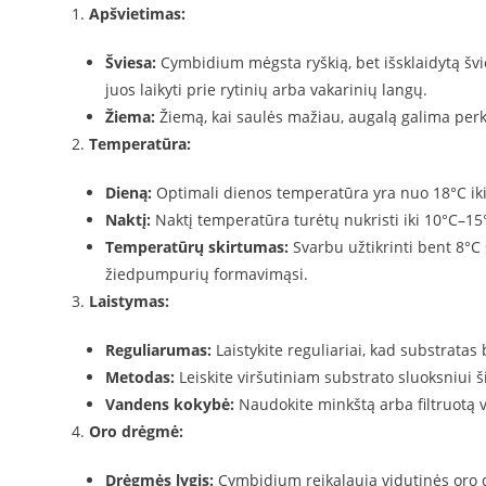
Apšvietimas:
Šviesa:
Cymbidium mėgsta ryškią, bet išsklaidytą švies
juos laikyti prie rytinių arba vakarinių langų.
Žiema:
Žiemą, kai saulės mažiau, augalą galima perke
Temperatūra:
Dieną:
Optimali dienos temperatūra yra nuo 18°C iki
Naktį:
Naktį temperatūra turėtų nukristi iki 10°C–15
Temperatūrų skirtumas:
Svarbu užtikrinti bent 8°C 
žiedpumpurių formavimąsi.
Laistymas:
Reguliarumas:
Laistykite reguliariai, kad substratas
Metodas:
Leiskite viršutiniam substrato sluoksniui ši
Vandens kokybė:
Naudokite minkštą arba filtruotą v
Oro drėgmė:
Drėgmės lygis:
Cymbidium reikalauja vidutinės oro 