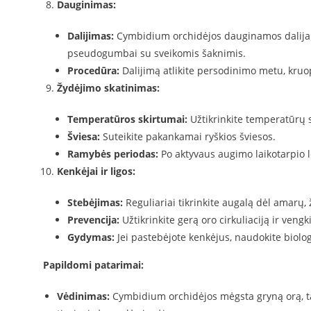
Dauginimas:
Dalijimas:
Cymbidium orchidėjos dauginamos dalijant
pseudogumbai su sveikomis šaknimis.
Procedūra:
Dalijimą atlikite persodinimo metu, kruo
Žydėjimo skatinimas:
Temperatūros skirtumai:
Užtikrinkite temperatūrų s
Šviesa:
Suteikite pakankamai ryškios šviesos.
Ramybės periodas:
Po aktyvaus augimo laikotarpio le
Kenkėjai ir ligos:
Stebėjimas:
Reguliariai tikrinkite augalą dėl amarų, 
Prevencija:
Užtikrinkite gerą oro cirkuliaciją ir vengk
Gydymas:
Jei pastebėjote kenkėjus, naudokite biolog
Papildomi patarimai:
Vėdinimas:
Cymbidium orchidėjos mėgsta gryną orą, tad