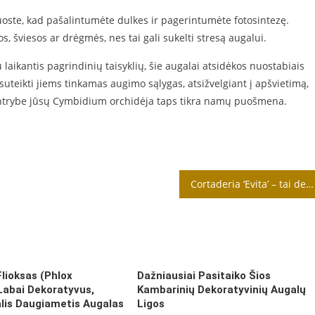
uoste, kad pašalintumėte dulkes ir pagerintumėte fotosintezę.
, šviesos ar drėgmės, nes tai gali sukelti stresą augalui.
 laikantis pagrindinių taisyklių, šie augalai atsidėkos nuostabiais
– suteikti jiems tinkamas augimo sąlygas, atsižvelgiant į apšvietimą,
kantrybe jūsų Cymbidium orchidėja taps tikra namų puošmena.
Cortaderia ‘Evita’ – tai dekoratyvinė žolė
Flioksas (Phlox
Dažniausiai Pasitaiko Šios
Labai Dekoratyvus,
Kambarinių Dekoratyvinių Augalų
lis Daugiametis Augalas
Ligos