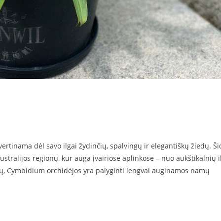
rtinama dėl savo ilgai žydinčių, spalvingų ir elegantiškų žiedų. Ši
r Australijos regionų, kur auga įvairiose aplinkose – nuo aukštikalnių i
atų, Cymbidium orchidėjos yra palyginti lengvai auginamos namų