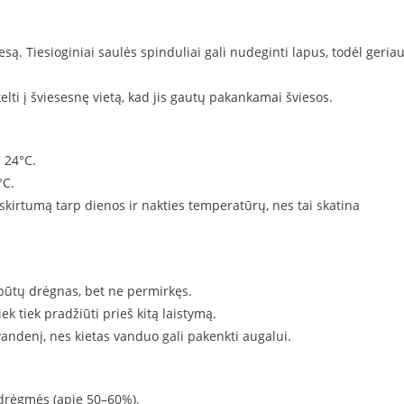
ą. Tiesioginiai saulės spinduliai gali nudeginti lapus, todėl geria
lti į šviesesnę vietą, kad jis gautų pakankamai šviesos.
 24°C.
°C.
skirtumą tarp dienos ir nakties temperatūrų, nes tai skatina
 būtų drėgnas, bet ne permirkęs.
ek tiek pradžiūti prieš kitą laistymą.
andenį, nes kietas vanduo gali pakenkti augalui.
drėgmės (apie 50–60%).