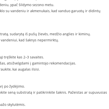
deniu, ypač šildymo sezono metu.
ėklo su vandeniu ir akmenukais, kad vanduo garuotų ir didintų
ratą, sudarytą iš pušų žievės, medžio anglies ir kiminų.
r vandeniui, kad šaknys nepermirktų.
 tręškite kas 2–3 savaites.
šas, atsižvelgdami į gamintojo rekomendacijas.
ukite, kai augalas ilsisi.
rį po žydėjimo.
nkite seną substratą ir patikrinkite šaknis. Pažeistas ar supuvusias
nažo skylutėmis.