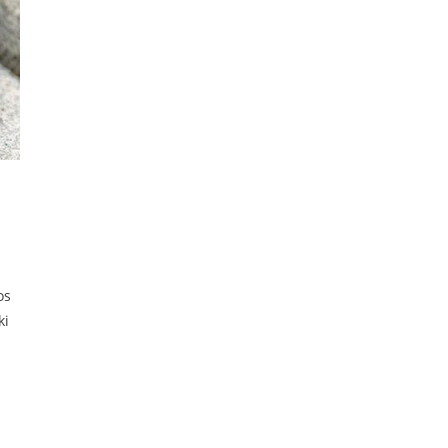
os
ki