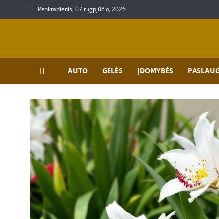
Skip
Penktadienis, 07 rugpjūčio, 2026
to
content
Prekių, paslaugų aprašy
Aprašymai apie paslaugas bei prekes
AUTO
GĖLĖS
ĮDOMYBĖS
PASLAU