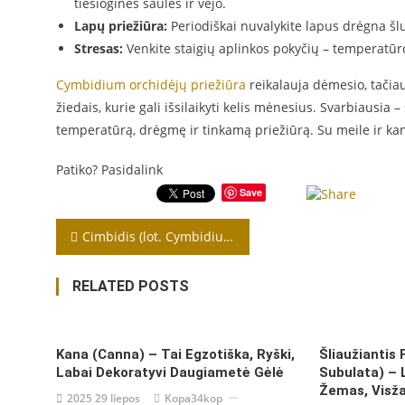
tiesioginės saulės ir vėjo.
Lapų priežiūra:
Periodiškai nuvalykite lapus drėgna šl
Stresas:
Venkite staigių aplinkos pokyčių – temperatūros
Cymbidium orchidėjų priežiūra
reikalauja dėmesio, tačiau
žiedais, kurie gali išsilaikyti kelis mėnesius. Svarbiausia 
temperatūrą, drėgmę ir tinkamą priežiūrą. Su meile ir 
Patiko? Pasidalink
Save
Navigacija
Cimbidis (lot. Cymbidium) – tai orchidėjų gentis
tarp
RELATED POSTS
įrašų
Kana (Canna) – Tai Egzotiška, Ryški,
Šliaužiantis 
Labai Dekoratyvi Daugiametė Gėlė
Subulata) – 
Žemas, Visža
2025 29 liepos
Kopa34kop