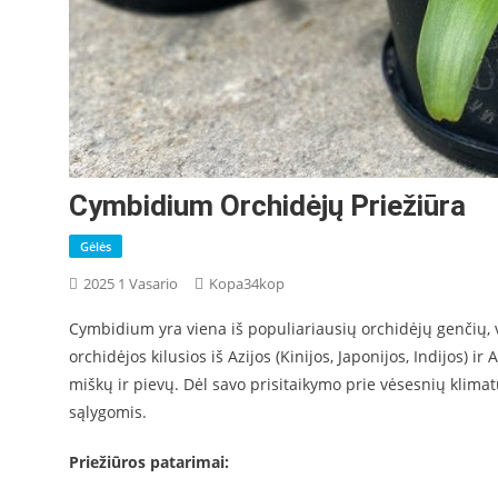
Cymbidium Orchidėjų Priežiūra
Gėlės
2025 1 Vasario
Kopa34kop
Cymbidium yra viena iš populiariausių orchidėjų genčių, ve
orchidėjos kilusios iš Azijos (Kinijos, Japonijos, Indijos) i
miškų ir pievų. Dėl savo prisitaikymo prie vėsesnių klim
sąlygomis.
Priežiūros patarimai: