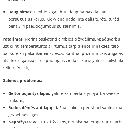
Dauginimas:
Cimbidis gali būti dauginamas dalijant
peraugusius kerus. Kiekviena padalinta dalis turėtų turėti
bent 3–4 pseudogumbus su šaknimis.
Patarimas:
Norint paskatinti cimbidžio žydėjimą, ypač svarbu
užtikrinti temperatūros skirtumus tarp dienos ir nakties, taip
pat suteikti pakankamai šviesos. Kantriai prižiūrint, šis augalas
atsidėkos gausiais ir įspūdingais žiedais, kurie gali išsilaikyti iki
kelių mėnesių.
Galimos problemos:
Geltonuojantys lapai:
gali reikšti perlaistymą arba šviesos
trūkumą.
Rudos dėmės ant lapų:
dažnai sukelia per stipri saulė arba
grybelinės ligos.
Nepražysta:
gali trūkti šviesos, netinkama temperatūra arba