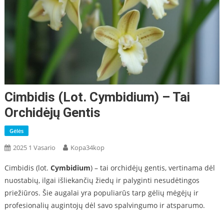
Cimbidis (lot. Cymbidium) – Tai
Orchidėjų Gentis
Gėlės
2025 1 Vasario
Kopa34kop
Cimbidis (lot.
Cymbidium
) – tai orchidėjų gentis, vertinama dėl
nuostabių, ilgai išliekančių žiedų ir palyginti nesudėtingos
priežiūros. Šie augalai yra populiarūs tarp gėlių mėgėjų ir
profesionalių augintojų dėl savo spalvingumo ir atsparumo.