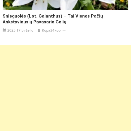
Snieguolės (lot. Galanthus) – Tai Vienos Pačių
Ankstyviausių Pavasario Gėlių
2025 17 birželio
Kopa34kop
https://coupon.lt/cimbidis-
lot-