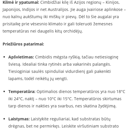
Kilmė ir ypatumai:
Cimbidžiai kilę iš Azijos regionų – Kinijos,
Japonijos, Indijos ir net Australijos. Jie auga įvairiose aplinkose –
nuo kalnų aukštumų iki miškų ir pievų. Dėl to šie augalai yra
prisitaikę prie vėsesnio klimato ir gali toleruoti žemesnes
temperatūras nei daugelis kitų orchidėjų.
Priežiūros patarimai:
Apšvietimas:
Cimbidis mėgsta ryškią, tačiau netiesioginę
šviesą. Idealiai tinka rytinės arba vakarinės palangės.
Tiesioginiai saulės spinduliai vidurdienį gali pakenkti
lapams, todėl reikėtų jų vengti.
Temperatūra:
Optimalios dienos temperatūros yra nuo 18°C
iki 24°C, naktį – nuo 10°C iki 15°C. Temperatūros skirtumas
tarp dienos ir nakties yra svarbus, nes skatina žydėjimą.
Laistymas:
Laistykite reguliariai, kad substratas būtų
drėgnas, bet ne permirkęs. Leiskite viršutiniam substrato