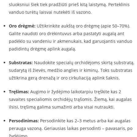
sluoksniui šiek tiek pradžiūti prieš kitą laistymą. Perteklinis
vanduo turėtų laisvai nutekėti iš vazono.
Oro drėgmė:
Užtikrinkite aukštą oro drėgmę (apie 50–70%).
Galite naudoti oro drėkintuvus arba pastatyti augalą ant
padėklo su vandeniu ir akmenukais, kad garuojantis vanduo
padidintų drėgmę aplink augalą.
Substratas:
Naudokite specialų orchidėjoms skirtą substratą,
sudarytą iš žievės, medžio anglies ir kiminų. Toks substratas
užtikrina gerą drenažą ir oro cirkuliaciją aplink šaknis.
Tręšimas:
Augimo ir žydėjimo laikotarpiu tręškite kas 2
savaites specialiomis orchidėjų trąšomis. Žiemą, kai augalas
ilsisi, tręšimą galima sumažinti arba visai nutraukti.
Persodinimas:
Persodinkite kas 2–3 metus arba kai augalas
perauga vazoną. Geriausias laikas persodinti – pavasaris, po
žydėjimo.