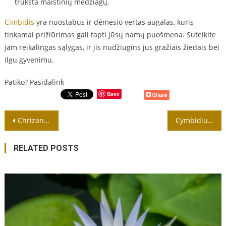
trūksta maistinių medžiagų.
Cimbidis
yra nuostabus ir dėmesio vertas augalas, kuris
tinkamai prižiūrimas gali tapti jūsų namų puošmena. Suteikite
jam reikalingas sąlygas, ir jis nudžiugins jus gražiais žiedais bei
ilgu gyvenimu.
Patiko? Pasidalink
Save
Navigacija
Chrizantemų pražydinimas yra specifinis procesas
Cymbidium orchidėjų priežiūra
tarp
RELATED POSTS
įrašų