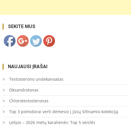
cymbidium-
tai-
orchideju-
gentis/">
Save
SEKITE MUS
NAUJAUSI ĮRAŠAI
Testosterono undekanoatas
Oksandrolonas
Chlorotestosteronas
Top 3 pomidorai verti dėmesio į jūsų šiltnamio kolekciją
Lelijos – 2026 metų karalienės: Top 5 veislės