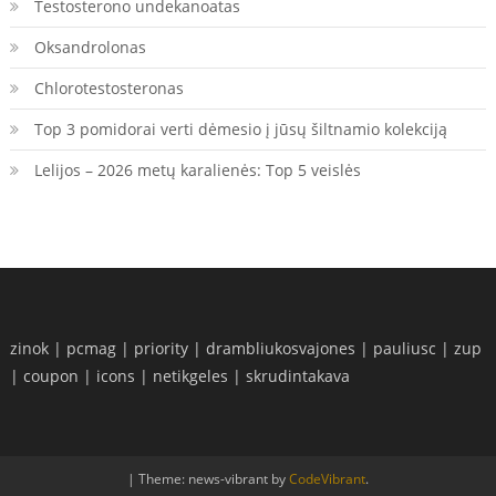
Testosterono undekanoatas
Oksandrolonas
Chlorotestosteronas
Top 3 pomidorai verti dėmesio į jūsų šiltnamio kolekciją
Lelijos – 2026 metų karalienės: Top 5 veislės
zinok
|
pcmag
|
priority
|
drambliukosvajones
|
pauliusc
|
zup
|
coupon
|
icons
|
netikgeles
|
skrudintakava
|
Theme: news-vibrant by
CodeVibrant
.