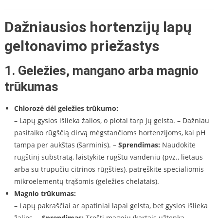
Dažniausios hortenzijų lapų
geltonavimo priežastys
1.
Geležies, mangano arba magnio
trūkumas
Chlorozė dėl geležies trūkumo:
– Lapų gyslos išlieka žalios, o plotai tarp jų gelsta. – Dažniau
pasitaiko rūgščią dirvą mėgstančioms hortenzijoms, kai pH
tampa per aukštas (šarminis). –
Sprendimas:
Naudokite
rūgštinį substratą, laistykite rūgštu vandeniu (pvz., lietaus
arba su trupučiu citrinos rūgšties), patręškite specialiomis
mikroelementų trąšomis (geležies chelatais).
Magnio trūkumas:
– Lapų pakraščiai ar apatiniai lapai gelsta, bet gyslos išlieka
žalios. –
Sprendimas:
Tręšti magniu (kartais užtenka