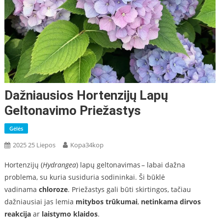
Dažniausios Hortenzijų Lapų
Geltonavimo Priežastys
Gėlės
2025 25 Liepos
Kopa34kop
Hortenzijų (
Hydrangea
) lapų geltonavimas – labai dažna
problema, su kuria susiduria sodininkai. Ši būklė
vadinama
chloroze
. Priežastys gali būti skirtingos, tačiau
dažniausiai jas lemia
mitybos trūkumai
,
netinkama dirvos
reakcija
ar
laistymo klaidos
.