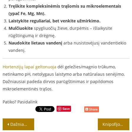
Tręškite kompleksinėmis trąšomis su mikroelementais
(ypač Fe, Mg, Mn).
Laistykite reguliariai, bet venkite užmirkimo.
Mulčiuokite
spygliuočių žieve, durpėmis – išlaikysite
rūgštingumą ir drėgmę.
Naudokite lietaus vandenį
arba nusistovėjusį vandentiekio
vandenį.
Hortenzijų lapai geltonuoja
dėl geležies/magnio trūkumo,
netinkamo pH, netolygaus laistymo arba natūralaus senėjimo.
Dažniausiai padeda dirvos parūgštinimas ir papildomos
mikroelementinės trąšos.
Patiko? Pasidalink
Save
Navigacija
Dažniausios rožių lapų kritimo priežastys
Knipofijos auginimas ir priežiūra