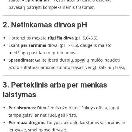
pavasarį patręšti kompleksinėmis trąšomis).
2.
Netinkamas dirvos pH
Hortenzijos mėgsta
rūgščią dirvą
(pH 5,0–5,5).
Esant
per šarminei
dirvai (pH > 6,5), daugelis maisto
medžiagų pasidaro neprieinamos.
Sprendimas:
Galite įberti durpių, spyglių mulčo, naudoti
azoto sulfato/ar amonio sulfato trąšas, vengti kalkinių trąšų.
3.
Perteklinis arba per menkas
laistymas
Perlaistymas:
Dirvožemis užmirkusi, šaknys dūsta, lapai
tampa gelsvi ar net rudi, gali kristi.
Per maža drėgmė:
Tai ypač aktualu karštomis vasaromis ar
lengvose, smėlingose dirvose.