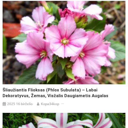
Šliaužiantis Flioksas (Phlox Subulata) – Labai
Dekoratyvus, Žemas, Visžalis Daugiametis Augalas
2025 16 birželio
Kopa34kop