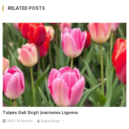
tarp
RELATED POSTS
įrašų
Tulpės Gali Sirgti Įvairiomis Ligomis
2025 16 birželio
Kopa34kop