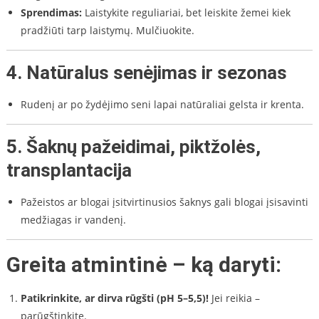
Sprendimas:
Laistykite reguliariai, bet leiskite žemei kiek
pradžiūti tarp laistymų. Mulčiuokite.
4.
Natūralus senėjimas ir sezonas
Rudenį ar po žydėjimo seni lapai natūraliai gelsta ir krenta.
5.
Šaknų pažeidimai, piktžolės,
transplantacija
Pažeistos ar blogai įsitvirtinusios šaknys gali blogai įsisavinti
medžiagas ir vandenį.
Greita atmintinė – ką daryti:
Patikrinkite, ar dirva rūgšti (pH 5–5,5)!
Jei reikia –
parūgštinkite.