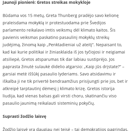
Jaunoji pionierė: Gretos streikas mokykloje
Būdama vos 15 metų, Greta Thunberg pradėjo savo kelionę
praleisdama mokyklą ir protestuodama prie Švedijos
parlamento reikalavo imtis veiksmų dėl klimato kaitos. Šis
pavienis veiksmas paskatino pasaulinį mokyklų streikų
judėjimą, žinomą kaip „Penktadieniai už ateitį“. Nepaisant to,
kad kai kurie politikai ir žiniasklaida iš jos tyčiojosi ir neigiamai
atsiliepė, Gretos atsparumas tik dar labiau sustiprėjo. Jos
paprasta žinutė sulaukė didelio atgarsio: „Kaip jūs drįstate?“ –
garsiai metė iššūkį pasaulio lyderiams. Savo atsidavimu ir
iškalba ji ne tik privertė bendraamžius prisijungti prie jos, bet ir
atkreipė tarptautinį dėmesį į klimato krizę. Gretos istorija
liudija, kad vienas balsas gali virsti choru, skatinančiu viso
pasaulio jaunimą reikalauti sisteminių pokyčių.
Suprasti žodžio laisvę
Žodžio laisvė yra daugiau nei teisė – tai demokratijos pagrindas,