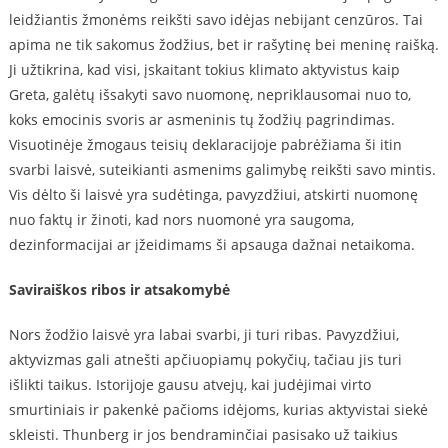
leidžiantis žmonėms reikšti savo idėjas nebijant cenzūros. Tai
apima ne tik sakomus žodžius, bet ir rašytinę bei meninę raišką.
Ji užtikrina, kad visi, įskaitant tokius klimato aktyvistus kaip
Greta, galėtų išsakyti savo nuomonę, nepriklausomai nuo to,
koks emocinis svoris ar asmeninis tų žodžių pagrindimas.
Visuotinėje žmogaus teisių deklaracijoje pabrėžiama ši itin
svarbi laisvė, suteikianti asmenims galimybę reikšti savo mintis.
Vis dėlto ši laisvė yra sudėtinga, pavyzdžiui, atskirti nuomonę
nuo faktų ir žinoti, kad nors nuomonė yra saugoma,
dezinformacijai ar įžeidimams ši apsauga dažnai netaikoma.
Saviraiškos ribos ir atsakomybė
Nors žodžio laisvė yra labai svarbi, ji turi ribas. Pavyzdžiui,
aktyvizmas gali atnešti apčiuopiamų pokyčių, tačiau jis turi
išlikti taikus. Istorijoje gausu atvejų, kai judėjimai virto
smurtiniais ir pakenkė pačioms idėjoms, kurias aktyvistai siekė
skleisti. Thunberg ir jos bendraminčiai pasisako už taikius