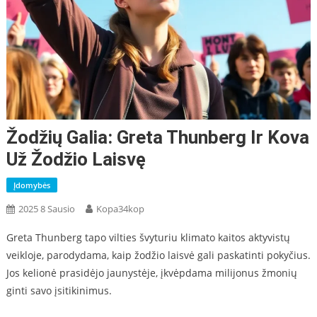
Žodžių Galia: Greta Thunberg Ir Kova
Už Žodžio Laisvę
Įdomybės
2025 8 Sausio
Kopa34kop
Greta Thunberg tapo vilties švyturiu klimato kaitos aktyvistų
veikloje, parodydama, kaip žodžio laisvė gali paskatinti pokyčius.
Jos kelionė prasidėjo jaunystėje, įkvėpdama milijonus žmonių
ginti savo įsitikinimus.