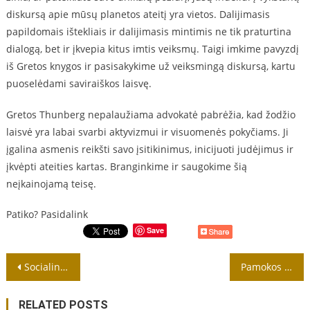
diskursą apie mūsų planetos ateitį yra vietos. Dalijimasis
papildomais ištekliais ir dalijimasis mintimis ne tik praturtina
dialogą, bet ir įkvepia kitus imtis veiksmų. Taigi imkime pavyzdį
iš Gretos knygos ir pasisakykime už veiksmingą diskursą, kartu
puoselėdami saviraiškos laisvę.
Gretos Thunberg nepalaužiama advokatė pabrėžia, kad žodžio
laisvė yra labai svarbi aktyvizmui ir visuomenės pokyčiams. Ji
įgalina asmenis reikšti savo įsitikinimus, inicijuoti judėjimus ir
įkvėpti ateities kartas. Branginkime ir saugokime šią
neįkainojamą teisę.
Patiko? Pasidalink
Save
Navigacija
Socialinio intelekto išlaisvinimas
Pamokos apie genčių konfliktus ir grupių dinamiką
tarp
RELATED POSTS