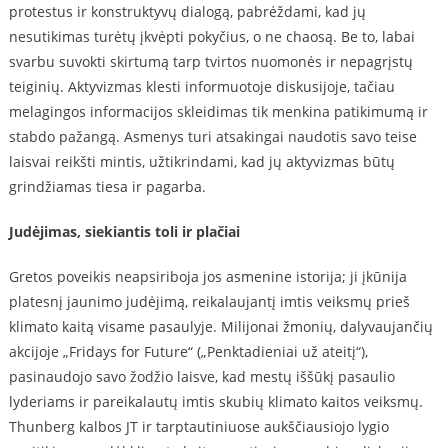
protestus ir konstruktyvų dialogą, pabrėždami, kad jų
nesutikimas turėtų įkvėpti pokyčius, o ne chaosą. Be to, labai
svarbu suvokti skirtumą tarp tvirtos nuomonės ir nepagrįstų
teiginių. Aktyvizmas klesti informuotoje diskusijoje, tačiau
melagingos informacijos skleidimas tik menkina patikimumą ir
stabdo pažangą. Asmenys turi atsakingai naudotis savo teise
laisvai reikšti mintis, užtikrindami, kad jų aktyvizmas būtų
grindžiamas tiesa ir pagarba.
Judėjimas, siekiantis toli ir plačiai
Gretos poveikis neapsiriboja jos asmenine istorija; ji įkūnija
platesnį jaunimo judėjimą, reikalaujantį imtis veiksmų prieš
klimato kaitą visame pasaulyje. Milijonai žmonių, dalyvaujančių
akcijoje „Fridays for Future“ („Penktadieniai už ateitį“),
pasinaudojo savo žodžio laisve, kad mestų iššūkį pasaulio
lyderiams ir pareikalautų imtis skubių klimato kaitos veiksmų.
Thunberg kalbos JT ir tarptautiniuose aukščiausiojo lygio