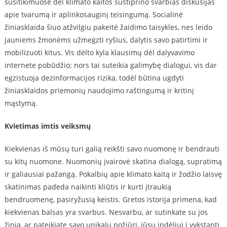
susitikimuose dėl klimato kaitos sustiprino svarbias diskusijas
apie tvarumą ir aplinkosauginį teisingumą. Socialinė
žiniasklaida šiuo atžvilgiu pakeitė žaidimo taisykles, nes leido
jauniems žmonėms užmegzti ryšius, dalytis savo patirtimi ir
mobilizuoti kitus. Vis dėlto kyla klausimų dėl dalyvavimo
internete pobūdžio; nors tai suteikia galimybę dialogui, vis dar
egzistuoja dezinformacijos rizika, todėl būtina ugdyti
žiniasklaidos priemonių naudojimo raštingumą ir kritinį
mąstymą.
Kvietimas imtis veiksmų
Kiekvienas iš mūsų turi galią reikšti savo nuomonę ir bendrauti
su kitų nuomone. Nuomonių įvairovė skatina dialogą, supratimą
ir galiausiai pažangą. Pokalbių apie klimato kaitą ir žodžio laisvę
skatinimas padeda naikinti kliūtis ir kurti įtraukią
bendruomenę, pasiryžusią keistis. Gretos istorija primena, kad
kiekvienas balsas yra svarbus. Nesvarbu, ar sutinkate su jos
žinia, ar pateikiate savo unikalų požiūrį, jūsų indėliui į vykstantį