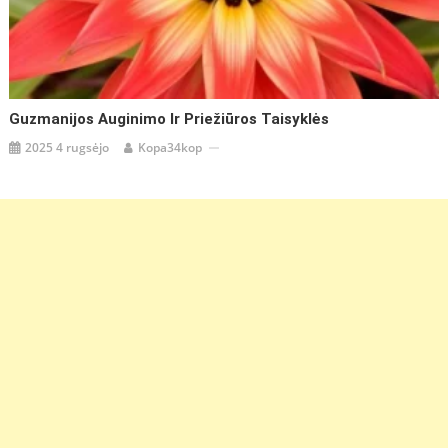
Guzmanijos Auginimo Ir Priežiūros Taisyklės
2025 4 rugsėjo
Kopa34kop