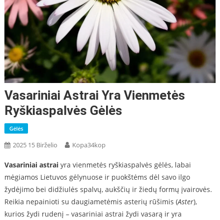
Vasariniai Astrai Yra Vienmetės
Ryškiaspalvės Gėlės
Gėlės
2025 15 Birželio
Kopa34kop
Vasariniai astrai
yra vienmetės ryškiaspalvės gėlės, labai
mėgiamos Lietuvos gėlynuose ir puokštėms dėl savo ilgo
žydėjimo bei didžiulės spalvų, aukščių ir žiedų formų įvairovės.
Reikia nepainioti su daugiametėmis asterių rūšimis (
Aster
),
kurios žydi rudenį – vasariniai astrai žydi vasarą ir yra