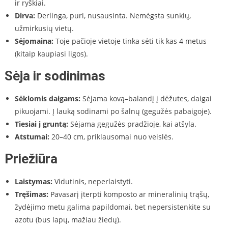
ir ryškiai.
Dirva:
Derlinga, puri, nusausinta. Nemėgsta sunkių,
užmirkusių vietų.
Sėjomaina:
Toje pačioje vietoje tinka sėti tik kas 4 metus
(kitaip kaupiasi ligos).
Sėja ir sodinimas
Sėklomis daigams:
Sėjama kovą–balandį į dėžutes, daigai
pikuojami. Į lauką sodinami po šalnų (gegužės pabaigoje).
Tiesiai į gruntą:
Sėjama gegužės pradžioje, kai atšyla.
Atstumai:
20–40 cm, priklausomai nuo veislės.
Priežiūra
Laistymas:
Vidutinis, neperlaistyti.
Tręšimas:
Pavasarį įterpti komposto ar mineralinių trąšų,
žydėjimo metu galima papildomai, bet nepersistenkite su
azotu (bus lapų, mažiau žiedų).