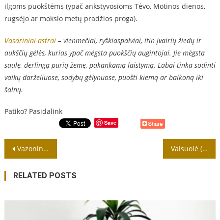
ilgoms puokštėms (ypač ankstyvosioms Tėvo, Motinos dienos,
rugsėjo ar mokslo metų pradžios proga).
Vasariniai astrai
– vienmečiai, ryškiaspalviai, itin įvairių žiedų ir
aukščių gėlės, kurias ypač mėgsta puokščių augintojai. Jie mėgsta
saulę, derlingą purią žemę, pakankamą laistymą. Labai tinka sodinti
vaikų darželiuose, sodybų gėlynuose, puošti kiemą ar balkoną iki
šalnų.
Patiko? Pasidalink
Save
Navigacija
Vazoninė alstromerija – vis labiau populiarėjanti kambaryje
Vaisuolė (Callicarpa) – dekoratyvinis krūmas
tarp
RELATED POSTS
įrašų