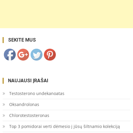
https://coupon.lt/vasariniai-
astrai-yra-
vienmetes-
ryskiaspalves-
geles/">
Save
SEKITE MUS
NAUJAUSI ĮRAŠAI
Testosterono undekanoatas
Oksandrolonas
Chlorotestosteronas
Top 3 pomidorai verti dėmesio į jūsų šiltnamio kolekciją