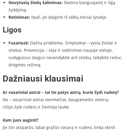
Nuvytusių žiedų šalinimas:
Skatina banguojantį ir ilgą
žydėjimą.
Retinimas:
Ypač, jei daiginti iš sėklų tiesiai lysvėje.
Ligos
Fuzariozė:
Dažna problema. Simptomai – vysta žiedai ir
stiebai. Prevencija – sėja ir sodinimas naujoje vietoje,
sudygusius daigus nevandykite ant stiebų, laikykite reduc.
drėgmės režimą.
Dažniausi klausimai
Ar vasariniai astrai – tai tie patys astrų, kurie žydi rudenį?
Ne – vasariniai astrai vienmečiai, daugiametės asterių
rūšys žydi rudenį ir žiemoja lauke.
Kam juos auginti?
Jie itin atsparūs, labai gražūs vasarą ir rudenį, tinka skinti