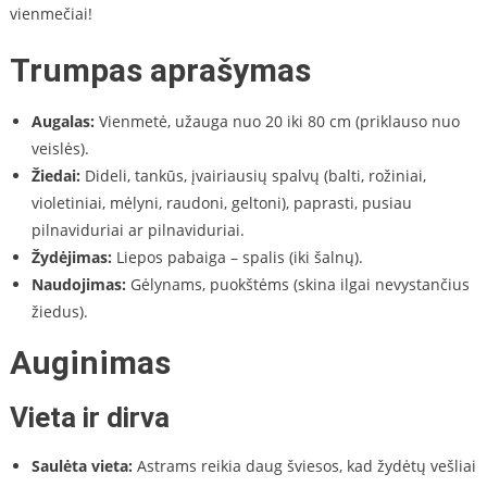
vienmečiai!
Trumpas aprašymas
Augalas:
Vienmetė, užauga nuo 20 iki 80 cm (priklauso nuo
veislės).
Žiedai:
Dideli, tankūs, įvairiausių spalvų (balti, rožiniai,
violetiniai, mėlyni, raudoni, geltoni), paprasti, pusiau
pilnaviduriai ar pilnaviduriai.
Žydėjimas:
Liepos pabaiga – spalis (iki šalnų).
Naudojimas:
Gėlynams, puokštėms (skina ilgai nevystančius
žiedus).
Auginimas
Vieta ir dirva
Saulėta vieta:
Astrams reikia daug šviesos, kad žydėtų vešliai