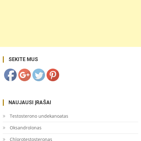
https://coupon.lt/tag/frezijos-
reiksme/">
Save
SEKITE MUS
NAUJAUSI ĮRAŠAI
Testosterono undekanoatas
Oksandrolonas
Chlorotestosteronas