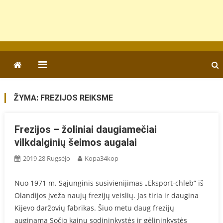
ŽYMA:
FREZIJOS REIKSME
Frezijos – žoliniai daugiamečiai
vilkdalginių šeimos augalai
2019 28 Rugsėjo
Kopa34kop
Nuo 1971 m. Sąjunginis susivienijimas „Eksport-chleb” iš
Olandijos įveža naujų frezijų veislių. Jas tiria ir daugina
Kijevo daržovių fabrikas. Šiuo metu daug frezijų
auginama Sočio kainų sodininkystės ir gėlininkystės