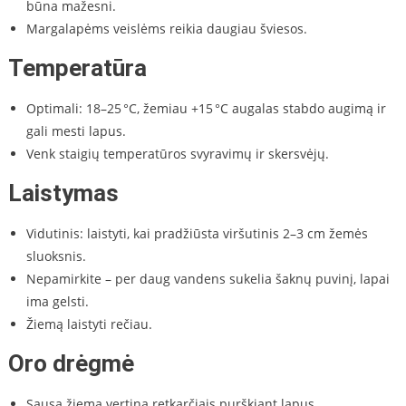
būna mažesni.
Margalapėms veislėms reikia daugiau šviesos.
Temperatūra
Optimali: 18–25 °C, žemiau +15 °C augalas stabdo augimą ir
gali mesti lapus.
Venk staigių temperatūros svyravimų ir skersvėjų.
Laistymas
Vidutinis: laistyti, kai pradžiūsta viršutinis 2–3 cm žemės
sluoksnis.
Nepamirkite – per daug vandens sukelia šaknų puvinį, lapai
ima gelsti.
Žiemą laistyti rečiau.
Oro drėgmė
Sausą žiemą vertina retkarčiais purškiant lapus.