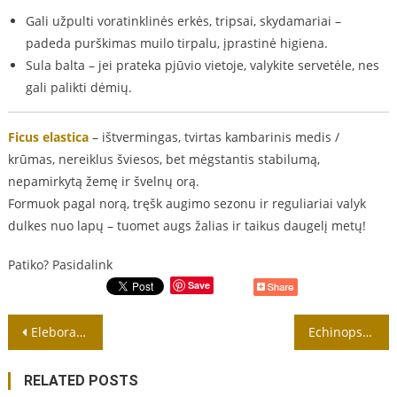
Gali užpulti voratinklinės erkės, tripsai, skydamariai –
padeda purškimas muilo tirpalu, įprastinė higiena.
Sula balta – jei prateka pjūvio vietoje, valykite servetėle, nes
gali palikti dėmių.
Ficus elastica
– ištvermingas, tvirtas kambarinis medis /
krūmas, nereiklus šviesos, bet mėgstantis stabilumą,
nepamirkytą žemę ir švelnų orą.
Formuok pagal norą, tręšk augimo sezonu ir reguliariai valyk
dulkes nuo lapų – tuomet augs žalias ir taikus daugelį metų!
Patiko? Pasidalink
Save
Navigacija
Eleborai (Helleborus) žydinčios daugiametės gėlės
Echinopsis (Hedgehog cacti)
tarp
RELATED POSTS