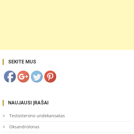
https://coupon.lt/storalapis-
fikusas-
ficus-
elastica/">
Save
SEKITE MUS
NAUJAUSI ĮRAŠAI
Testosterono undekanoatas
Oksandrolonas