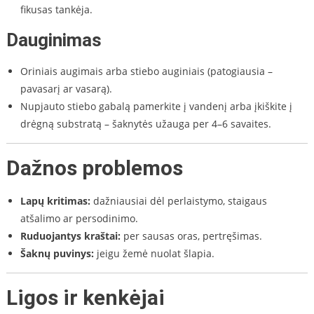
fikusas tankėja.
Dauginimas
Oriniais augimais arba stiebo auginiais (patogiausia –
pavasarį ar vasarą).
Nupjauto stiebo gabalą pamerkite į vandenį arba įkiškite į
drėgną substratą – šaknytės užauga per 4–6 savaites.
Dažnos problemos
Lapų kritimas:
dažniausiai dėl perlaistymo, staigaus
atšalimo ar persodinimo.
Ruduojantys kraštai:
per sausas oras, pertręšimas.
Šaknų puvinys:
jeigu žemė nuolat šlapia.
Ligos ir kenkėjai