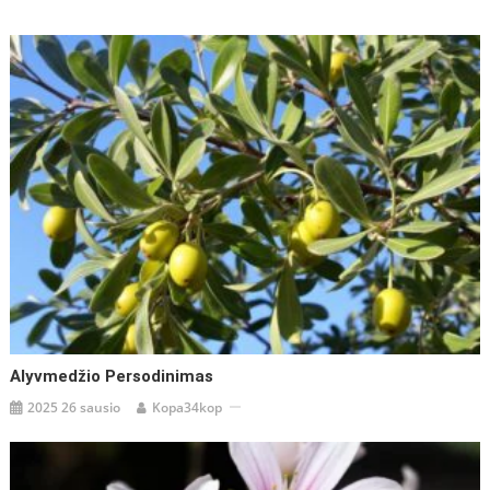
įrašų
Alyvmedžio Persodinimas
2025 26 sausio
Kopa34kop