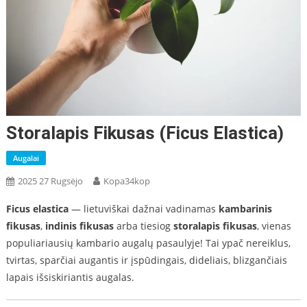
Storalapis Fikusas (Ficus Elastica)
Augalai
2025 27 Rugsėjo
Kopa34kop
Ficus elastica
— lietuviškai dažnai vadinamas
kambarinis
fikusas
,
indinis fikusas
arba tiesiog
storalapis fikusas
, vienas
populiariausių kambario augalų pasaulyje! Tai ypač nereiklus,
tvirtas, sparčiai augantis ir įspūdingais, dideliais, blizgančiais
lapais išsiskiriantis augalas.