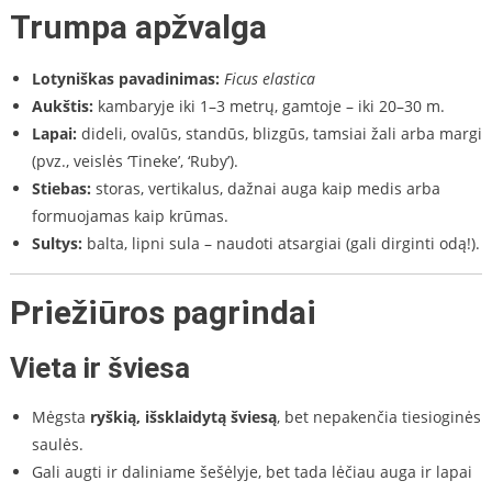
Trumpa apžvalga
Lotyniškas pavadinimas:
Ficus elastica
Aukštis:
kambaryje iki 1–3 metrų, gamtoje – iki 20–30 m.
Lapai:
dideli, ovalūs, standūs, blizgūs, tamsiai žali arba margi
(pvz., veislės ‘Tineke’, ‘Ruby’).
Stiebas:
storas, vertikalus, dažnai auga kaip medis arba
formuojamas kaip krūmas.
Sultys:
balta, lipni sula – naudoti atsargiai (gali dirginti odą!).
Priežiūros pagrindai
Vieta ir šviesa
Mėgsta
ryškią, išsklaidytą šviesą
, bet nepakenčia tiesioginės
saulės.
Gali augti ir daliniame šešėlyje, bet tada lėčiau auga ir lapai