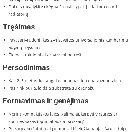
Dulkes nuvalykite drėgna šluoste, ypač jei laikomas arti
radiatorių.
Tręšimas
Pavasarį–rudenį: kas 2–4 savaites universaliomis kambarinių
augalų trąšomis.
Žiemą – minimaliai arba visai netręšti.
Persodinimas
Kas 2–3 metus, kai augalas nebepasitenkina vazono vieta.
Pasirink purią, laidžią substratą su drenažu.
Formavimas ir genėjimas
Norint kompaktiškos lajos, galima apkarpyti viršūnes ar
šonines šakas (optimaliausia pavasarį).
Po karpymo šalutiniai pumpurai išleidžia naujas šakas: taip