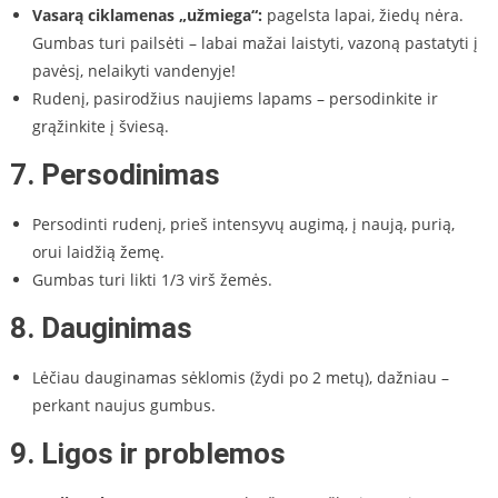
Vasarą ciklamenas „užmiega“:
pagelsta lapai, žiedų nėra.
Gumbas turi pailsėti – labai mažai laistyti, vazoną pastatyti į
pavėsį, nelaikyti vandenyje!
Rudenį, pasirodžius naujiems lapams – persodinkite ir
grąžinkite į šviesą.
7.
Persodinimas
Persodinti rudenį, prieš intensyvų augimą, į naują, purią,
orui laidžią žemę.
Gumbas turi likti 1/3 virš žemės.
8.
Dauginimas
Lėčiau dauginamas sėklomis (žydi po 2 metų), dažniau –
perkant naujus gumbus.
9.
Ligos ir problemos