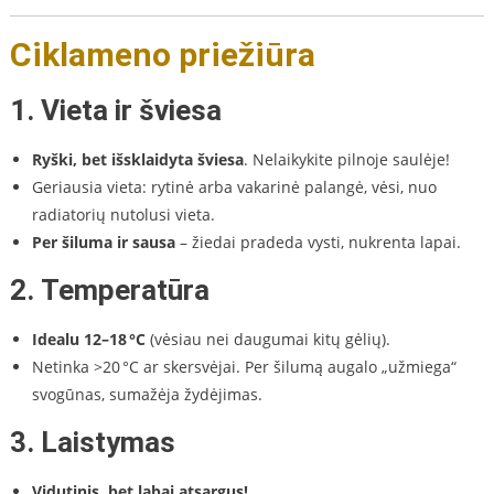
Ciklameno priežiūra
1.
Vieta ir šviesa
Ryški, bet išsklaidyta šviesa
. Nelaikykite pilnoje saulėje!
Geriausia vieta: rytinė arba vakarinė palangė, vėsi, nuo
radiatorių nutolusi vieta.
Per šiluma ir sausa
– žiedai pradeda vysti, nukrenta lapai.
2.
Temperatūra
Idealu 12–18 °C
(vėsiau nei daugumai kitų gėlių).
Netinka >20 °C ar skersvėjai. Per šilumą augalo „užmiega“
svogūnas, sumažėja žydėjimas.
3.
Laistymas
Vidutinis, bet labai atsargus!