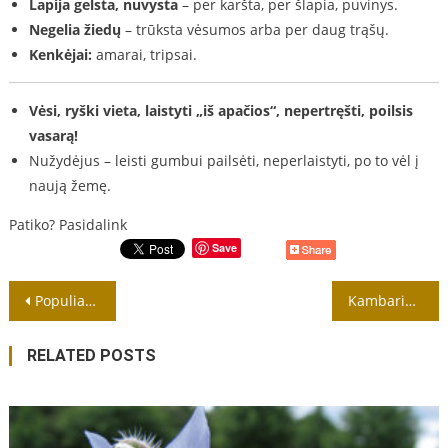
Lapija gelsta, nuvysta
– per karšta, per šlapia, puvinys.
Negelia žiedų
– trūksta vėsumos arba per daug trąšų.
Kenkėjai:
amarai, tripsai.
Vėsi, ryški vieta, laistyti „iš apačios“, nepertręšti, poilsis
vasarą!
Nužydėjus – leisti gumbui pailsėti, neperlaistyti, po to vėl į
naują žemę.
Patiko? Pasidalink
Save
Navigacija
Populiariausios kambarinės žydinčios gėlės
Kambarinės jukos (Yucca) kaina
tarp
RELATED POSTS
įrašų