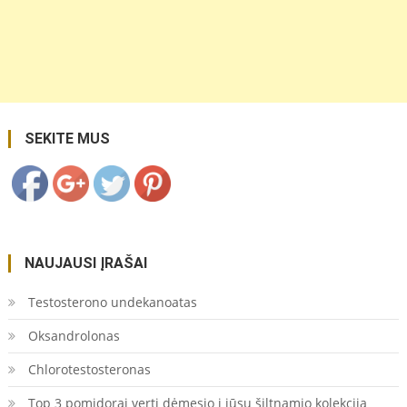
https://coupon.lt/ciklameno-
prieziura/">
Save
SEKITE MUS
NAUJAUSI ĮRAŠAI
Testosterono undekanoatas
Oksandrolonas
Chlorotestosteronas
Top 3 pomidorai verti dėmesio į jūsų šiltnamio kolekciją