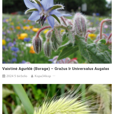
Vaistinė Agurklė (Borage) – Gražus Ir Universalus Augalas
2024 5 birželio
Kopa34kop