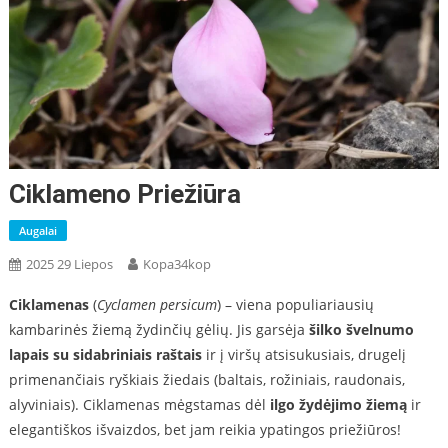
Ciklameno Priežiūra
Augalai
2025 29 Liepos
Kopa34kop
Ciklamenas
(
Cyclamen persicum
) – viena populiariausių
kambarinės žiemą žydinčių gėlių. Jis garsėja
šilko švelnumo
lapais su sidabriniais raštais
ir į viršų atsisukusiais, drugelį
primenančiais ryškiais žiedais (baltais, rožiniais, raudonais,
alyviniais). Ciklamenas mėgstamas dėl
ilgo žydėjimo žiemą
ir
elegantiškos išvaizdos, bet jam reikia ypatingos priežiūros!