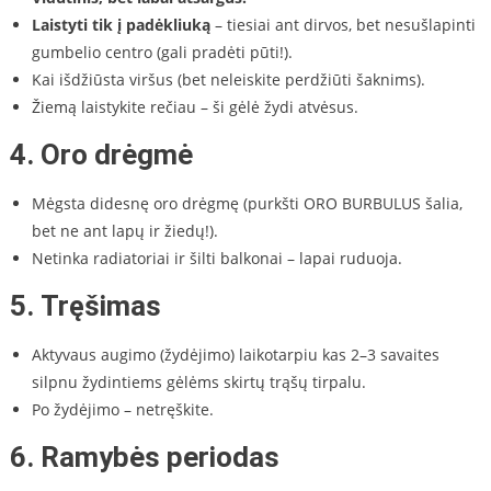
Laistyti tik į padėkliuką
– tiesiai ant dirvos, bet nesušlapinti
gumbelio centro (gali pradėti pūti!).
Kai išdžiūsta viršus (bet neleiskite perdžiūti šaknims).
Žiemą laistykite rečiau – ši gėlė žydi atvėsus.
4.
Oro drėgmė
Mėgsta didesnę oro drėgmę (purkšti ORO BURBULUS šalia,
bet ne ant lapų ir žiedų!).
Netinka radiatoriai ir šilti balkonai – lapai ruduoja.
5.
Tręšimas
Aktyvaus augimo (žydėjimo) laikotarpiu kas 2–3 savaites
silpnu žydintiems gėlėms skirtų trąšų tirpalu.
Po žydėjimo – netręškite.
6.
Ramybės periodas