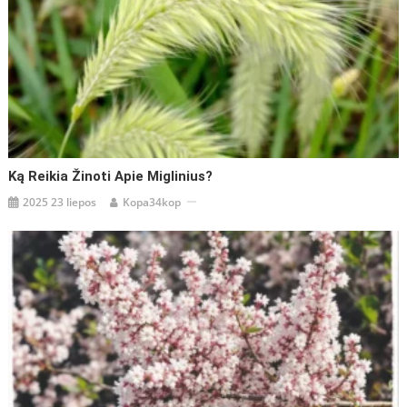
Ką Reikia Žinoti Apie Miglinius?
2025 23 liepos
Kopa34kop