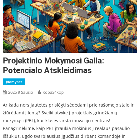
Projektinio Mokymosi Galia:
Potencialo Atskleidimas
Įdomybės
2025 9 Sausio
Kopa34kop
Ar kada nors jautėtės prislėgti sėdėdami prie rašomojo stalo ir
žiūrėdami į lentą? Sveiki atvykę į projektais grindžiamą
mokymąsi (PBL), kur klasės virsta inovacijų centrais!
Panagrinėkime, kaip PBL įtraukia mokinius į realaus pasaulio
iššūkius, ugdo svarbiausius įgūdžius dirbant komandoje ir