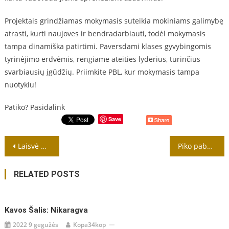
Projektais grindžiamas mokymasis suteikia mokiniams galimybę
atrasti, kurti naujoves ir bendradarbiauti, todėl mokymasis
tampa dinamiška patirtimi. Paversdami klases gyvybingomis
tyrinėjimo erdvėmis, rengiame ateities lyderius, turinčius
svarbiausių įgūdžių. Priimkite PBL, kur mokymasis tampa
nuotykiu!
Patiko? Pasidalink
Save
Navigacija
Laisvė mokytis be apribojimų
Piko pabaigos taisyklė: kaip jūsų emocijos formuoja prisiminimus
tarp
RELATED POSTS
įrašų
Kavos Šalis: Nikaragva
2022 9 gegužės
Kopa34kop