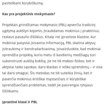
pasitelkiant kūrybiškumą.
Kas yra projektinis mokymasis?
Projektais grindžiamas mokymasis (PBL) apverčia tradicinį
ugdymą aukštyn kojomis, įtraukdamas mokinius į praktinius,
realaus pasaulio iššūkius. Kitaip nei įprastose klasėse, kur
mokiniai pasyviai įsisavina informaciją, PBL skatina aktyvų
įsitraukimą ir bendradarbiavimą. Įsivaizduokite, kad mokiniai
sprendžia projektą, kurio metu iš kasdienių medžiagų turi
sukonstruoti aukštą bokštą. Jie ne tik mokosi fizikos, bet ir
aktyviai taiko sąvokas, daro klaidas ir ieško sprendimų – ir visa
tai daro smagiai. Šis metodas ne tik suteikia žinių, bet ir
paverčia mokinius kritiškai mąstančiais ir kūrybiškai
sprendžiančiais problemas, todėl jie pasirengia rytojaus
iššūkiams.
Įprastinė klasė ir PBL