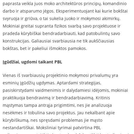
paprasta veikla juos moko architektūros principų, komandinio
darbo ir atsparumo jėgos. Eksperimentuojant kai kurie bokštai
svyruoja ir griūva, o tai sukelia juoko ir mokymosi akimirkų.
Mokiniai greitai supranta fizikos svarbą savo projektuose ir
pradeda kūrybiškai bendradarbiauti, kad patobulintų savo
konstrukcijas. Galiausiai svarbiausia ne tik aukščiausias
bokštas, bet ir pakeliui išmoktos pamokos.
Įgūdžiai, ugdomi taikant PBL
Vienas iš svarbiausių projektinio mokymosi privalumų yra
esminių įgūdžių ugdymas. Aptardami strategijas,
pasiskirstydami vaidmenimis ir dalydamiesi idėjomis, mokiniai
praktikuoja bendravimą ir bendradarbiavimą. Kritinis
mąstymas tampa antrąja prigimtimi, nes jie analizuoja
nesėkmes ir tobulina savo projektus. Jau nekalbant apie
kūrybiškumą, nes spręsdami problemas jie mąsto
nestandartiškai. Moksliniai tyrimai patvirtina PBL