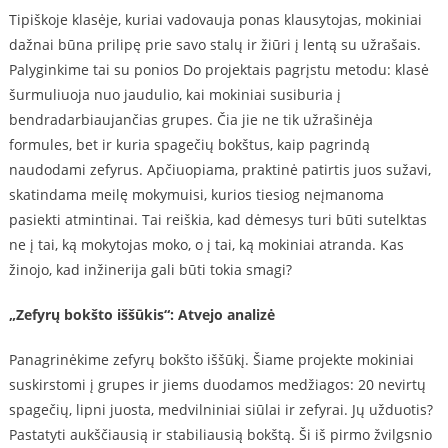
Tipiškoje klasėje, kuriai vadovauja ponas klausytojas, mokiniai
dažnai būna prilipę prie savo stalų ir žiūri į lentą su užrašais.
Palyginkime tai su ponios Do projektais pagrįstu metodu: klasė
šurmuliuoja nuo jaudulio, kai mokiniai susiburia į
bendradarbiaujančias grupes. Čia jie ne tik užrašinėja
formules, bet ir kuria spagečių bokštus, kaip pagrindą
naudodami zefyrus. Apčiuopiama, praktinė patirtis juos sužavi,
skatindama meilę mokymuisi, kurios tiesiog neįmanoma
pasiekti atmintinai. Tai reiškia, kad dėmesys turi būti sutelktas
ne į tai, ką mokytojas moko, o į tai, ką mokiniai atranda. Kas
žinojo, kad inžinerija gali būti tokia smagi?
„Zefyrų bokšto iššūkis“: Atvejo analizė
Panagrinėkime zefyrų bokšto iššūkį. Šiame projekte mokiniai
suskirstomi į grupes ir jiems duodamos medžiagos: 20 nevirtų
spagečių, lipni juosta, medvilniniai siūlai ir zefyrai. Jų užduotis?
Pastatyti aukščiausią ir stabiliausią bokštą. Ši iš pirmo žvilgsnio