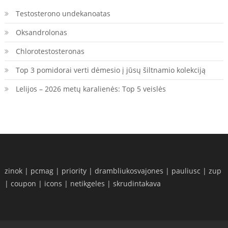
Testosterono undekanoatas
Oksandrolonas
Chlorotestosteronas
Top 3 pomidorai verti dėmesio į jūsų šiltnamio kolekciją
Lelijos – 2026 metų karalienės: Top 5 veislės
zinok
|
pcmag
|
priority
|
drambliukosvajones
|
pauliusc
|
zup
|
coupon
|
icons
|
netikgeles
|
skrudintakava