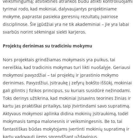
veiksmingumą; atsitiktinės atrankos būdu atlikti kontroliuojami
tyrimai rodo, kad mokiniai, dalyvaujantys projektiniame
mokyme, paprastai pasiekia geresnių rezultatų įvairiose
disciplinose. Šie įgūdžiai yra ne tik akademiniai – jie yra labai
svarbūs norint sėkmingai siekti karjeros.
Projektų derinimas su tradiciniu mokymu
Nors projektais grindžiamas mokymasis yra puikus, tai
nereiškia, kad tradicinis mokymas turi likti nuošalyje. Geriausi
mokymosi pavyzdžiai – tai projektų ir įprastinio mokymo
derinimas. Pavyzdžiui, įsitraukę į zefyrų bokšto iššūkį, mokiniai
gali gilintis į fizikos principus, su kuriais susidūrė nežinodami.
Toks derinys užtikrina, kad mokiniai įsisavins teorines žinias ir
kartu jas praktiškai pritaikys, taip įtvirtindami savo supratimą.
Aktyvaus mokymosi aplinka didina mokinių įsitraukimą, todėl
mokymasis tampa malonesnis ir veiksmingesnis. Be to, tai
fantastiškas būdas mokytojams įvertinti mokinių supratimą ir
kartu vadovauti jiems sprendžiant uždavinius.