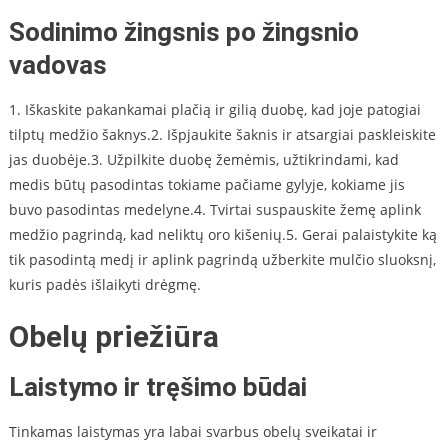
Sodinimo žingsnis po žingsnio
vadovas
1. Iškaskite pakankamai plačią ir gilią duobę, kad joje patogiai
tilptų medžio šaknys.2. Išpjaukite šaknis ir atsargiai paskleiskite
jas duobėje.3. Užpilkite duobę žemėmis, užtikrindami, kad
medis būtų pasodintas tokiame pačiame gylyje, kokiame jis
buvo pasodintas medelyne.4. Tvirtai suspauskite žemę aplink
medžio pagrindą, kad neliktų oro kišenių.5. Gerai palaistykite ką
tik pasodintą medį ir aplink pagrindą užberkite mulčio sluoksnį,
kuris padės išlaikyti drėgmę.
Obelų priežiūra
Laistymo ir tręšimo būdai
Tinkamas laistymas yra labai svarbus obelų sveikatai ir