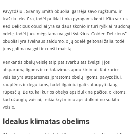
Pavyzdžiui, Granny Smith obuoliai garsėja savo rūgštumu ir
traškia tekstūra, todėl puikiai tinka pyragams kepti. Kita vertus,
Red Delicious obuoliai yra saldaus skonio ir turi ryškiai raudoną
odelę, todėl juos mėgstama valgyti šviežius. Golden Delicious”
obuoliai yra švelnaus saldumo, o jų odelė geltonai žalia, todėl
juos galima valgyti ir ruošti maistą.
Renkantis obelų veislę taip pat svarbu atsižvelgti į jos
atsparumą ligoms ir reikalavimus apdulkinimui. Kai kurios
veislės yra atsparesnės įprastoms obelų ligoms, pavyzdžiui,
rauplėms ir deguliams, todėl ilgainiui gali sutaupyti daug
rūpesčių. Be to, kai kurios obelys apsidulkina pačios, o kitoms,
kad užaugtų vaisiai, reikia kryžminio apsidulkinimo su kita
veisle.
Idealus klimatas obelims