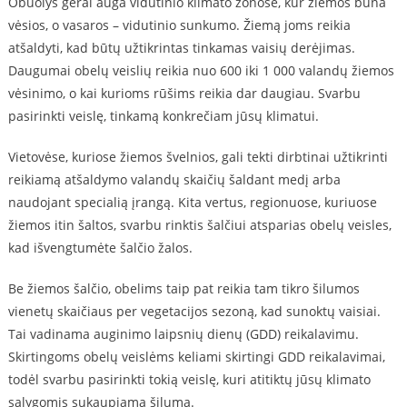
Obuolys gerai auga vidutinio klimato zonose, kur žiemos būna
vėsios, o vasaros – vidutinio sunkumo. Žiemą joms reikia
atšaldyti, kad būtų užtikrintas tinkamas vaisių derėjimas.
Daugumai obelų veislių reikia nuo 600 iki 1 000 valandų žiemos
vėsinimo, o kai kurioms rūšims reikia dar daugiau. Svarbu
pasirinkti veislę, tinkamą konkrečiam jūsų klimatui.
Vietovėse, kuriose žiemos švelnios, gali tekti dirbtinai užtikrinti
reikiamą atšaldymo valandų skaičių šaldant medį arba
naudojant specialią įrangą. Kita vertus, regionuose, kuriuose
žiemos itin šaltos, svarbu rinktis šalčiui atsparias obelų veisles,
kad išvengtumėte šalčio žalos.
Be žiemos šalčio, obelims taip pat reikia tam tikro šilumos
vienetų skaičiaus per vegetacijos sezoną, kad sunoktų vaisiai.
Tai vadinama auginimo laipsnių dienų (GDD) reikalavimu.
Skirtingoms obelų veislėms keliami skirtingi GDD reikalavimai,
todėl svarbu pasirinkti tokią veislę, kuri atitiktų jūsų klimato
sąlygomis sukaupiamą šilumą.