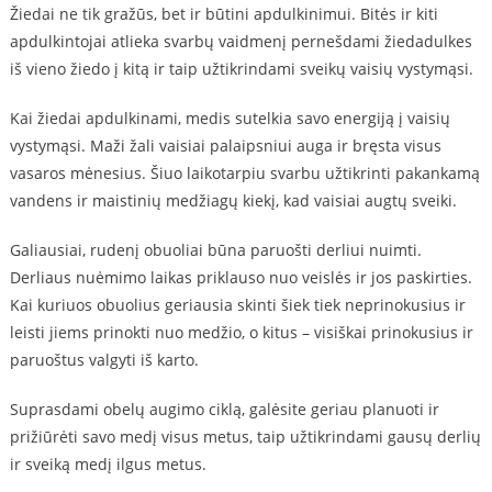
Žiedai ne tik gražūs, bet ir būtini apdulkinimui. Bitės ir kiti
apdulkintojai atlieka svarbų vaidmenį pernešdami žiedadulkes
iš vieno žiedo į kitą ir taip užtikrindami sveikų vaisių vystymąsi.
Kai žiedai apdulkinami, medis sutelkia savo energiją į vaisių
vystymąsi. Maži žali vaisiai palaipsniui auga ir bręsta visus
vasaros mėnesius. Šiuo laikotarpiu svarbu užtikrinti pakankamą
vandens ir maistinių medžiagų kiekį, kad vaisiai augtų sveiki.
Galiausiai, rudenį obuoliai būna paruošti derliui nuimti.
Derliaus nuėmimo laikas priklauso nuo veislės ir jos paskirties.
Kai kuriuos obuolius geriausia skinti šiek tiek neprinokusius ir
leisti jiems prinokti nuo medžio, o kitus – visiškai prinokusius ir
paruoštus valgyti iš karto.
Suprasdami obelų augimo ciklą, galėsite geriau planuoti ir
prižiūrėti savo medį visus metus, taip užtikrindami gausų derlių
ir sveiką medį ilgus metus.