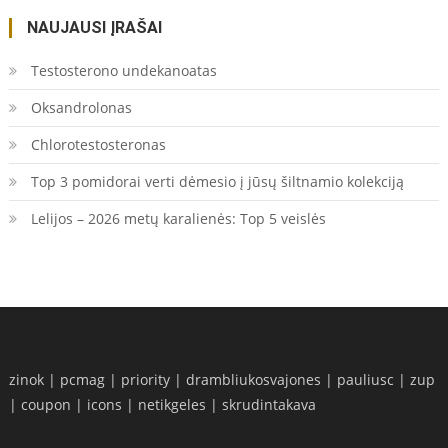
NAUJAUSI ĮRAŠAI
Testosterono undekanoatas
Oksandrolonas
Chlorotestosteronas
Top 3 pomidorai verti dėmesio į jūsų šiltnamio kolekciją
Lelijos – 2026 metų karalienės: Top 5 veislės
zinok
|
pcmag
|
priority
|
drambliukosvajones
|
pauliusc
|
zup
|
coupon
|
icons
|
netikgeles
|
skrudintakava