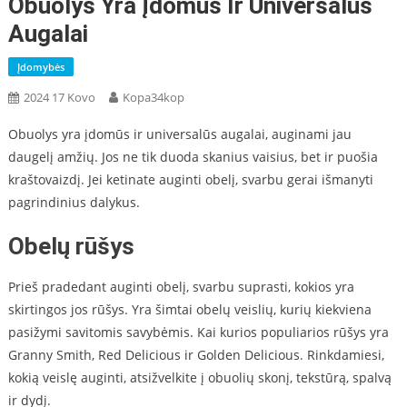
Obuolys Yra Įdomūs Ir Universalūs
Augalai
Įdomybės
2024 17 Kovo
Kopa34kop
Obuolys yra įdomūs ir universalūs augalai, auginami jau
daugelį amžių. Jos ne tik duoda skanius vaisius, bet ir puošia
kraštovaizdį. Jei ketinate auginti obelį, svarbu gerai išmanyti
pagrindinius dalykus.
Obelų rūšys
Prieš pradedant auginti obelį, svarbu suprasti, kokios yra
skirtingos jos rūšys. Yra šimtai obelų veislių, kurių kiekviena
pasižymi savitomis savybėmis. Kai kurios populiarios rūšys yra
Granny Smith, Red Delicious ir Golden Delicious. Rinkdamiesi,
kokią veislę auginti, atsižvelkite į obuolių skonį, tekstūrą, spalvą
ir dydį.