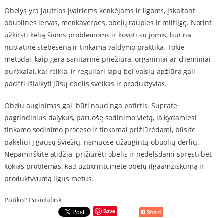
Obelys yra jautrios įvairiems kenkėjams ir ligoms, įskaitant
obuolines lervas, menkaverpes, obelų rauples ir miltligę. Norint
užkirsti kelią šioms problemoms ir kovoti su jomis, būtina
nuolatinė stebėsena ir tinkama valdymo praktika. Tokie
metodai, kaip gera sanitarinė priežiūra, organiniai ar cheminiai
purškalai, kai reikia, ir reguliari lapų bei vaisių apžiūra gali
padėti išlaikyti jūsų obelis sveikas ir produktyvias.
Obelų auginimas gali būti naudinga patirtis. Supratę
pagrindinius dalykus, paruošę sodinimo vietą, laikydamiesi
tinkamo sodinimo proceso ir tinkamai prižiūrėdami, būsite
pakeliui į gausų šviežių, namuose užaugintų obuolių derlių.
Nepamirškite atidžiai prižiūrėti obelis ir nedelsdami spręsti bet
kokias problemas, kad užtikrintumėte obelų ilgaamžiškumą ir
produktyvumą ilgus metus.
Patiko? Pasidalink
Save