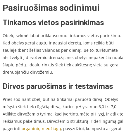
Pasiruošimas sodinimui
Tinkamos vietos pasirinkimas
Obelų sėkmė labai priklauso nuo tinkamos vietos parinkimo.
Kad obelys gerai augtų ir gausiai derėtų, joms reikia būti
saulėje (bent šešias valandas per dieną). Be to, turėtumėte
atsižvelgti į dirvožemio drenažą, nes obelys nepakenčia nuolat
šlapių pėdų. Idealu rinktis šiek tiek aukštesnę vietą su gerai
drenuojančiu dirvožemiu.
Dirvos paruošimas ir testavimas
Prieš sodinant obelį būtina tinkamai paruošti dirvą. Obelys
mėgsta šiek tiek rūgščią dirvą, kurios pH yra nuo 6,0 iki 7,0.
Atlikite dirvožemio tyrimą, kad įvertintumėte pH lygį, ir atlikite
reikiamus pakeitimus. Dirvožemio struktūrą ir derlingumą gali
pagerinti
organinių medžiagų
, pavyzdžiui, komposto ar gerai