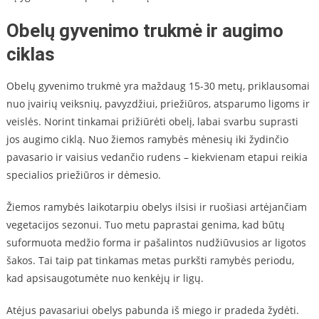
Obelų gyvenimo trukmė ir augimo
ciklas
Obelų gyvenimo trukmė yra maždaug 15-30 metų, priklausomai
nuo įvairių veiksnių, pavyzdžiui, priežiūros, atsparumo ligoms ir
veislės. Norint tinkamai prižiūrėti obelį, labai svarbu suprasti
jos augimo ciklą. Nuo žiemos ramybės mėnesių iki žydinčio
pavasario ir vaisius vedančio rudens – kiekvienam etapui reikia
specialios priežiūros ir dėmesio.
Žiemos ramybės laikotarpiu obelys ilsisi ir ruošiasi artėjančiam
vegetacijos sezonui. Tuo metu paprastai genima, kad būtų
suformuota medžio forma ir pašalintos nudžiūvusios ar ligotos
šakos. Tai taip pat tinkamas metas purkšti ramybės periodu,
kad apsisaugotumėte nuo kenkėjų ir ligų.
Atėjus pavasariui obelys pabunda iš miego ir pradeda žydėti.