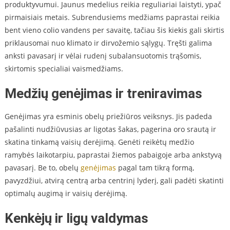
produktyvumui. Jaunus medelius reikia reguliariai laistyti, ypač
pirmaisiais metais. Subrendusiems medžiams paprastai reikia
bent vieno colio vandens per savaitę, tačiau šis kiekis gali skirtis
priklausomai nuo klimato ir dirvožemio sąlygų. Tręšti galima
anksti pavasarį ir vėlai rudenį subalansuotomis trąšomis,
skirtomis specialiai vaismedžiams.
Medžių genėjimas ir treniravimas
Genėjimas yra esminis obelų priežiūros veiksnys. Jis padeda
pašalinti nudžiūvusias ar ligotas šakas, pagerina oro srautą ir
skatina tinkamą vaisių derėjimą. Genėti reikėtų medžio
ramybės laikotarpiu, paprastai žiemos pabaigoje arba ankstyvą
pavasarį. Be to, obelų
genėjimas
pagal tam tikrą formą,
pavyzdžiui, atvirą centrą arba centrinį lyderį, gali padėti skatinti
optimalų augimą ir vaisių derėjimą.
Kenkėjų ir ligų valdymas