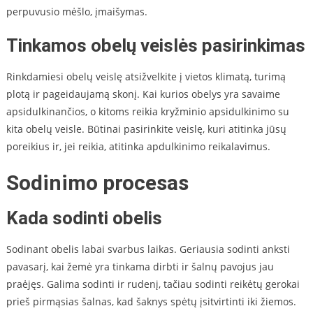
perpuvusio mėšlo, įmaišymas.
Tinkamos obelų veislės pasirinkimas
Rinkdamiesi obelų veislę atsižvelkite į vietos klimatą, turimą
plotą ir pageidaujamą skonį. Kai kurios obelys yra savaime
apsidulkinančios, o kitoms reikia kryžminio apsidulkinimo su
kita obelų veisle. Būtinai pasirinkite veislę, kuri atitinka jūsų
poreikius ir, jei reikia, atitinka apdulkinimo reikalavimus.
Sodinimo procesas
Kada sodinti obelis
Sodinant obelis labai svarbus laikas. Geriausia sodinti anksti
pavasarį, kai žemė yra tinkama dirbti ir šalnų pavojus jau
praėjęs. Galima sodinti ir rudenį, tačiau sodinti reikėtų gerokai
prieš pirmąsias šalnas, kad šaknys spėtų įsitvirtinti iki žiemos.