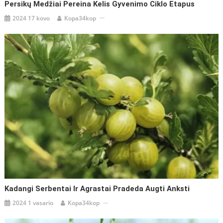
Persikų Medžiai Pereina Kelis Gyvenimo Ciklo Etapus
2024 17 kovo
Kopa34kop
Kadangi Serbentai Ir Agrastai Pradeda Augti Anksti
2024 1 vasario
Kopa34kop