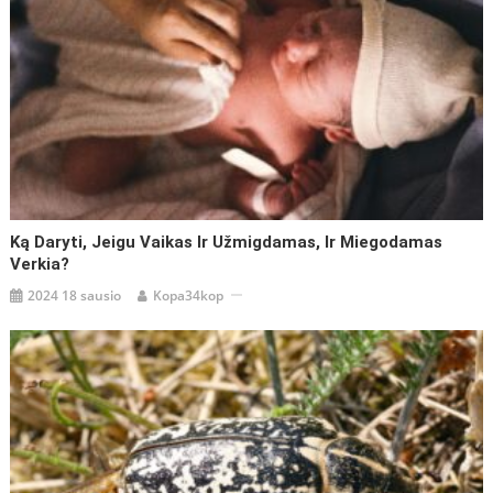
Ką Daryti, Jeigu Vaikas Ir Užmigdamas, Ir Miegodamas
Verkia?
2024 18 sausio
Kopa34kop