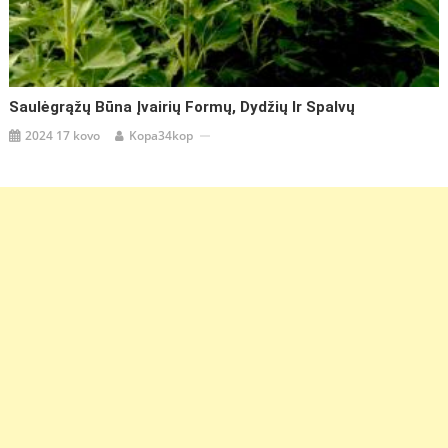
Saulėgrąžų Būna Įvairių Formų, Dydžių Ir Spalvų
2024 17 kovo
Kopa34kop
https://coupon.lt/nuo-
barteriniu-