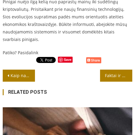
Pinigai nuėjo ilgą kelią nuo paprastų mainų iki sudėtingų
kriptovaliutų. Prisitaikant prie naujų finansinių technologijų,
šios evoliucijos supratimas padės mums orientuotis ateities
ekonomikos kraštovaizdyje. Būkite informuoti, abejokite mūsų
naudojamomis sistemomis ir visuomet domėkitės kitais
svarbiais pinigais.
Patiko? Pasidalink
Save
Navigacija
Kaip natūrali atranka formuoja gyvybę Žemėje
Faktai ir fikcija: Kas iš tiesų geriau padeda mokytis?
tarp
RELATED POSTS
įrašų