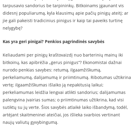
tarpusavio sandorius be tarpininkų. Bitkoinams įgaunant vis
didesnį populiarumą, kyla klausimų apie pačių pinigų ateitį; ar
jie gali pakeisti tradicinius pinigus ir kaip tai paveiks turtinę
nelygybę?
Kas yra geri pinigai? Penkios pagrindinės savybės
Keliaudami per pinigų kraštovaizdį nuo barterinių mainų iki
bitkoinų, kas apibrėžia „gerus pinigus“? Ekonomistai dažnai
nurodo penkias savybes: retumą, ilgaamžiškumą,
perkeliamumą, dalijamumą ir priimtinumą. Ribotumas užtikrina
vertę; ilgaamžiškumas išlaiko ją nepakitusią laikui;
perkeliamumas leidžia lengvai atlikti sandorius; dalijamumas
palengvina įvairias sumas; o priimtinumas užtikrina, kad visi
sutiktų su jų verte. Šios savybės atlaikė laiko išbandymą, todėl,
artėjant skaitmeninei ateičiai, jos išlieka svarbios vertinant
naujų valiutų gyvybingumą.