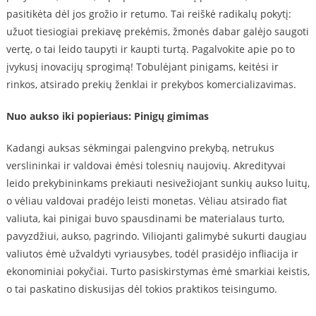
pasitikėta dėl jos grožio ir retumo. Tai reiškė radikalų pokytį:
užuot tiesiogiai prekiavę prekėmis, žmonės dabar galėjo saugoti
vertę, o tai leido taupyti ir kaupti turtą. Pagalvokite apie po to
įvykusį inovacijų sprogimą! Tobulėjant pinigams, keitėsi ir
rinkos, atsirado prekių ženklai ir prekybos komercializavimas.
Nuo aukso iki popieriaus: Pinigų gimimas
Kadangi auksas sėkmingai palengvino prekybą, netrukus
verslininkai ir valdovai ėmėsi tolesnių naujovių. Akredityvai
leido prekybininkams prekiauti nesivežiojant sunkių aukso luitų,
o vėliau valdovai pradėjo leisti monetas. Vėliau atsirado fiat
valiuta, kai pinigai buvo spausdinami be materialaus turto,
pavyzdžiui, aukso, pagrindo. Viliojanti galimybė sukurti daugiau
valiutos ėmė užvaldyti vyriausybes, todėl prasidėjo infliacija ir
ekonominiai pokyčiai. Turto pasiskirstymas ėmė smarkiai keistis,
o tai paskatino diskusijas dėl tokios praktikos teisingumo.