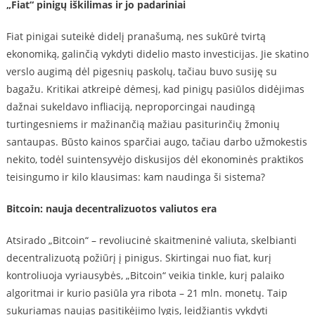
„Fiat“ pinigų iškilimas ir jo padariniai
Fiat pinigai suteikė didelį pranašumą, nes sukūrė tvirtą
ekonomiką, galinčią vykdyti didelio masto investicijas. Jie skatino
verslo augimą dėl pigesnių paskolų, tačiau buvo susiję su
bagažu. Kritikai atkreipė dėmesį, kad pinigų pasiūlos didėjimas
dažnai sukeldavo infliaciją, neproporcingai naudingą
turtingesniems ir mažinančią mažiau pasiturinčių žmonių
santaupas. Būsto kainos sparčiai augo, tačiau darbo užmokestis
nekito, todėl suintensyvėjo diskusijos dėl ekonominės praktikos
teisingumo ir kilo klausimas: kam naudinga ši sistema?
Bitcoin: nauja decentralizuotos valiutos era
Atsirado „Bitcoin“ – revoliucinė skaitmeninė valiuta, skelbianti
decentralizuotą požiūrį į pinigus. Skirtingai nuo fiat, kurį
kontroliuoja vyriausybės, „Bitcoin“ veikia tinkle, kurį palaiko
algoritmai ir kurio pasiūla yra ribota – 21 mln. monetų. Taip
sukuriamas naujas pasitikėjimo lygis, leidžiantis vykdyti