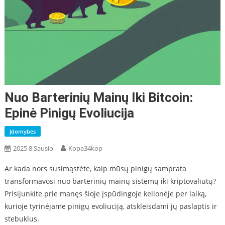
Nuo Barterinių Mainų Iki Bitcoin:
Epinė Pinigų Evoliucija
Įdomybės
2025 8 Sausio
Kopa34kop
Ar kada nors susimąstėte, kaip mūsų pinigų samprata
transformavosi nuo barterinių mainų sistemų iki kriptovaliutų?
Prisijunkite prie manęs šioje įspūdingoje kelionėje per laiką,
kurioje tyrinėjame pinigų evoliuciją, atskleisdami jų paslaptis ir
stebuklus.