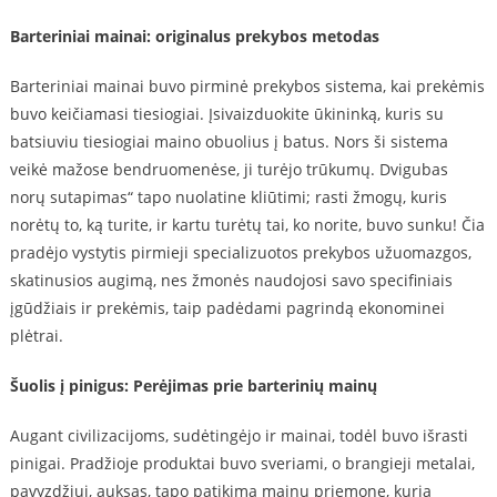
Barteriniai mainai: originalus prekybos metodas
Barteriniai mainai buvo pirminė prekybos sistema, kai prekėmis
buvo keičiamasi tiesiogiai. Įsivaizduokite ūkininką, kuris su
batsiuviu tiesiogiai maino obuolius į batus. Nors ši sistema
veikė mažose bendruomenėse, ji turėjo trūkumų. Dvigubas
norų sutapimas“ tapo nuolatine kliūtimi; rasti žmogų, kuris
norėtų to, ką turite, ir kartu turėtų tai, ko norite, buvo sunku! Čia
pradėjo vystytis pirmieji specializuotos prekybos užuomazgos,
skatinusios augimą, nes žmonės naudojosi savo specifiniais
įgūdžiais ir prekėmis, taip padėdami pagrindą ekonominei
plėtrai.
Šuolis į pinigus: Perėjimas prie barterinių mainų
Augant civilizacijoms, sudėtingėjo ir mainai, todėl buvo išrasti
pinigai. Pradžioje produktai buvo sveriami, o brangieji metalai,
pavyzdžiui, auksas, tapo patikima mainų priemone, kuria