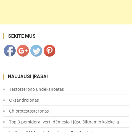
mainu-iki-
bitcoin-
epine-
pinigu-
evoliucija/">
Save
SEKITE MUS
NAUJAUSI ĮRAŠAI
Testosterono undekanoatas
Oksandrolonas
Chlorotestosteronas
Top 3 pomidorai verti dėmesio į jūsų šiltnamio kolekciją