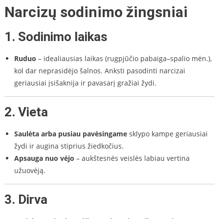
Narcizų sodinimo žingsniai
1.
Sodinimo laikas
Ruduo
– idealiausias laikas (rugpjūčio pabaiga–spalio mėn.),
kol dar neprasidėjo šalnos. Anksti pasodinti narcizai
geriausiai įsišaknija ir pavasarį gražiai žydi.
2.
Vieta
Saulėta arba pusiau pavėsingame
sklypo kampe geriausiai
žydi ir augina stiprius žiedkočius.
Apsauga nuo vėjo
– aukštesnės veislės labiau vertina
užuovėją.
3.
Dirva