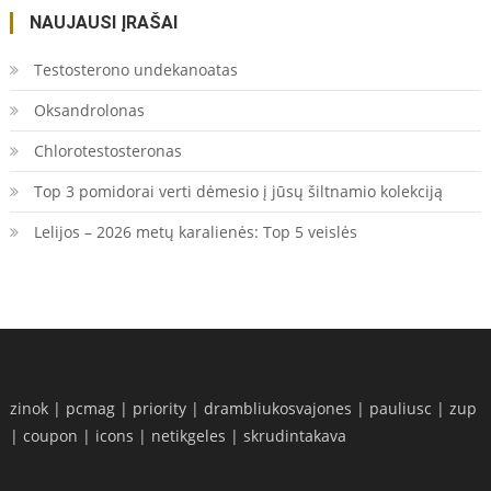
NAUJAUSI ĮRAŠAI
Testosterono undekanoatas
Oksandrolonas
Chlorotestosteronas
Top 3 pomidorai verti dėmesio į jūsų šiltnamio kolekciją
Lelijos – 2026 metų karalienės: Top 5 veislės
zinok
|
pcmag
|
priority
|
drambliukosvajones
|
pauliusc
|
zup
|
coupon
|
icons
|
netikgeles
|
skrudintakava