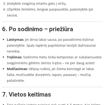
Įstatykite svogūną smailiu galu į viršų.
Užpilkite žemėmis, lengvai paspauskite, palaistykite (jei
sausa).
6.
Po sodinimo – priežiūra
Laistymas:
Jei dirva labai sausa, po pasodinimo būtinai
palaistykite. Spalį–lapkritį papildomai laistyti dažniausiai
nereikia.
Tręšimas:
Sodinimo metu tinka kompostas ar subalansuotos
svogūninėms gėlėms skirtos trąšos – ne per daug azoto!
Mulčiavimas:
Vėlyvą rudenį, jei žiema besniegė ar labai
šalta, mulčiuokite durpėmis, lapais; pavasarį – mulčią
pašalinkite.
7.
Vietos keitimas
Toje pačioje vietoje narcizai gali augti 4–5 metus. Kas keletą