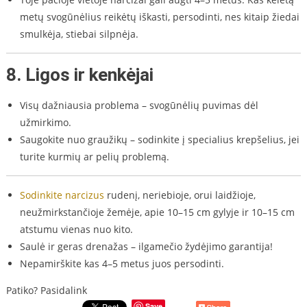
metų svogūnėlius reikėtų iškasti, persodinti, nes kitaip žiedai
smulkėja, stiebai silpnėja.
8.
Ligos ir kenkėjai
Visų dažniausia problema – svogūnėlių puvimas dėl
užmirkimo.
Saugokite nuo graužikų – sodinkite į specialius krepšelius, jei
turite kurmių ar pelių problemą.
Sodinkite narcizus
rudenį, neriebioje, orui laidžioje,
neužmirkstančioje žemėje, apie 10–15 cm gylyje ir 10–15 cm
atstumu vienas nuo kito.
Saulė ir geras drenažas – ilgamečio žydėjimo garantija!
Nepamirškite kas 4–5 metus juos persodinti.
Patiko? Pasidalink
Save