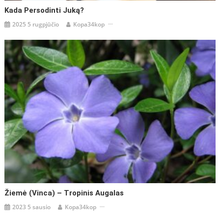
Kada Persodinti Juką?
2025 5 rugpjūčio
Kopa34kop
Žiemė (Vinca) – Tropinis Augalas
2023 5 sausio
Kopa34kop