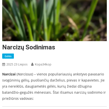
Narcizų Sodinimas
Gėlės
2025 23 Liepos
Kopa34kop
Narcizai
(
Narcissus
) – vienos populiariausių ankstyvo pavasario
svogūninių gėlių, puošiančių darželius, pievas ir kapavietes. Jie
yra nereiklūs, daugiametės gėlės, kurių žiedai džiugina
balandžio–gegužės mėnesiais. Štai išsamus narcizų sodinimo ir
priežiūros vadovas: