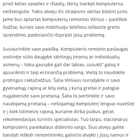
prieš kelias savaites ir išlaidų, skirtų tvarkyti kompiuteriui,
neišvengsite. Tokiu atveju šis straipsnis skirtas būtent jums.
Jame bus aptartas kompiuterių remontas Vilnius – paieškos
žodžiai, kuriais savo mobiliuoju telefonu ieškosite greito
sprendimo, padėsiančio išspręsti jūsų problemą.
Susiaurinkite savo paiešką. Kompiuterio remonto paslaugas
sostinėje siūlo daugybė skirtingų įmonių ar individualių
asmenų – tokia gausybė gali dar labiau ‚susukti“ galvą ir
apsunkinti ir taip erzinančią problemą. Vietoj to naudokite
protingus raktažodžius. Šalia Vilniaus nurodykite ir savo
gyvenamąjį rajoną ar kitą vietą, į kurią greitai ir patogiai
nugabensite savo prietaisą. Šalia to įvertinkite ir savo
naudojamą prietaisą – nešiojamąjį kompiuterį lengvai nuvešite
ir į kiek tolimesnį rajoną, kuriame dirba puikus, geras
rekomendacijas turintis specialistas. Tuo tarpu, stacionarus
kompiuteris pareikalaus didesnio vargo. Šiuo atveju galite
bandyti ieškoti remontininko, galinčio atvykti į jūsų namus ir