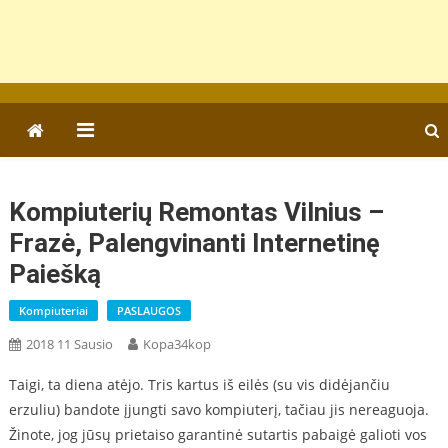
Kompiuterių Remontas Vilnius –
Frazė, Palengvinanti Internetinę
Paiešką
Kompiuteriai
PASLAUGOS
2018 11 Sausio
Kopa34kop
Taigi, ta diena atėjo. Tris kartus iš eilės (su vis didėjančiu
erzuliu) bandote įjungti savo kompiuterį, tačiau jis nereaguoja.
Žinote, jog jūsų prietaiso garantinė sutartis pabaigė galioti vos