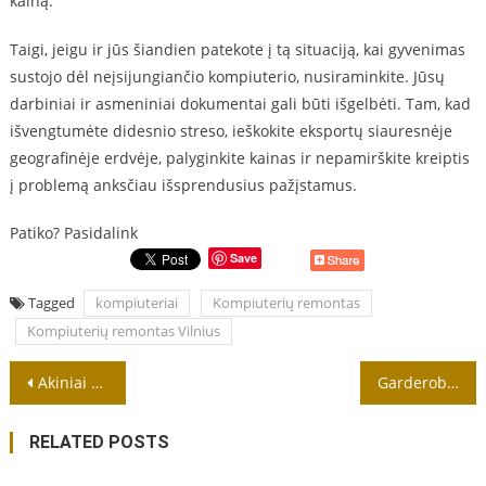
kainą.
Taigi, jeigu ir jūs šiandien patekote į tą situaciją, kai gyvenimas
sustojo dėl neįsijungiančio kompiuterio, nusiraminkite. Jūsų
darbiniai ir asmeniniai dokumentai gali būti išgelbėti. Tam, kad
išvengtumėte didesnio streso, ieškokite eksportų siauresnėje
geografinėje erdvėje, palyginkite kainas ir nepamirškite kreiptis
į problemą anksčiau išsprendusius pažįstamus.
Patiko? Pasidalink
Save
Tagged
kompiuteriai
Kompiuterių remontas
Kompiuterių remontas Vilnius
Navigacija
Akiniai nuo saulės yra vienas iš tų aksesuarų, kuriuo naudojasi bene kiekvienas iš mūsų
Garderobe spintos yra atsakymas į jūsų klausimus kur sudėti daiktus
tarp
RELATED POSTS
įrašų