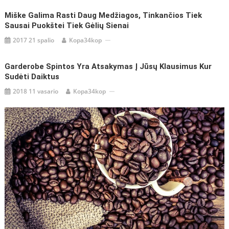
Miške Galima Rasti Daug Medžiagos, Tinkančios Tiek
Sausai Puokštei Tiek Gėlių Sienai
2017 21 spalio
Kopa34kop
Garderobe Spintos Yra Atsakymas Į Jūsų Klausimus Kur
Sudėti Daiktus
2018 11 vasario
Kopa34kop