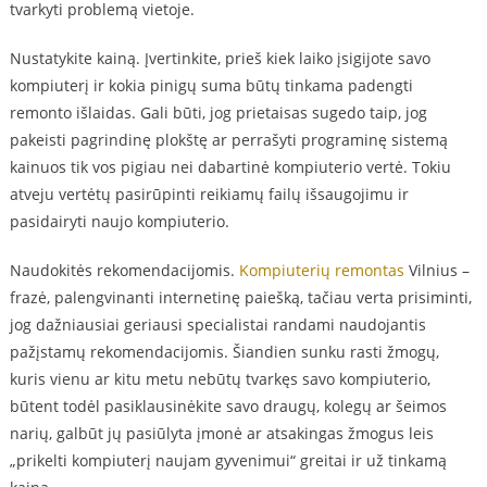
tvarkyti problemą vietoje.
Nustatykite kainą. Įvertinkite, prieš kiek laiko įsigijote savo
kompiuterį ir kokia pinigų suma būtų tinkama padengti
remonto išlaidas. Gali būti, jog prietaisas sugedo taip, jog
pakeisti pagrindinę plokštę ar perrašyti programinę sistemą
kainuos tik vos pigiau nei dabartinė kompiuterio vertė. Tokiu
atveju vertėtų pasirūpinti reikiamų failų išsaugojimu ir
pasidairyti naujo kompiuterio.
Naudokitės rekomendacijomis.
Kompiuterių remontas
Vilnius –
frazė, palengvinanti internetinę paiešką, tačiau verta prisiminti,
jog dažniausiai geriausi specialistai randami naudojantis
pažįstamų rekomendacijomis. Šiandien sunku rasti žmogų,
kuris vienu ar kitu metu nebūtų tvarkęs savo kompiuterio,
būtent todėl pasiklausinėkite savo draugų, kolegų ar šeimos
narių, galbūt jų pasiūlyta įmonė ar atsakingas žmogus leis
„prikelti kompiuterį naujam gyvenimui“ greitai ir už tinkamą