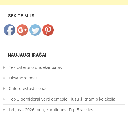
internetine-
paieska/">
Save
SEKITE MUS
NAUJAUSI ĮRAŠAI
Testosterono undekanoatas
Oksandrolonas
Chlorotestosteronas
Top 3 pomidorai verti dėmesio į jūsų šiltnamio kolekciją
Lelijos – 2026 metų karalienės: Top 5 veislės