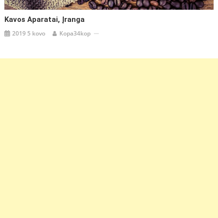
Kavos Aparatai, Įranga
2019 5 kovo
Kopa34kop
https://coupon.lt/kompiuteriu-
remontas-
vilnius-
fraze-
palengvinanti-