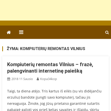
ŽYMA:
KOMPIUTERIŲ REMONTAS VILNIUS
Kompiuterių remontas Vilnius – frazė,
palengvinanti internetinę paiešką
2018 11 Sausio
Kopa34kop
Taigi, ta diena atėjo. Tris kartus iš eilės (su vis didėjančiu
erzuliu) bandote įjungti savo kompiuterį, tačiau jis
nereaguoja. Žinote, jog jūsų prietaiso garantinė sutartis
pabaigė galioti vos prieš kelias savaites ir išlaidų, skirtų