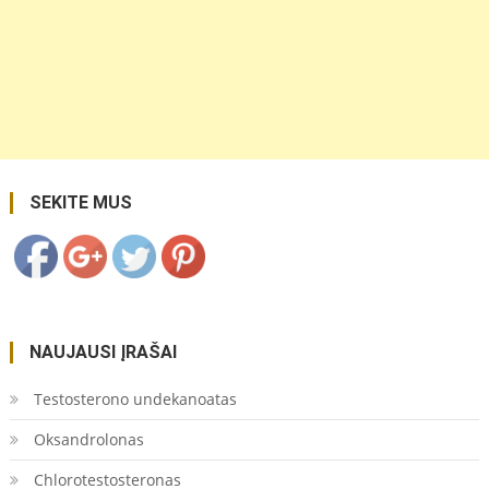
https://coupon.lt/tag/kompiuteriu-
remontas-
vilnius/">
Save
SEKITE MUS
NAUJAUSI ĮRAŠAI
Testosterono undekanoatas
Oksandrolonas
Chlorotestosteronas