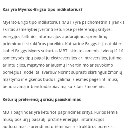
Kas yra Myerso-Brigso tipo indikatorius?
Myerso-Brigo tipo indikatorius (MBTI) yra psichometrinis įrankis,
skirtas asmenybei įvertinti keturiose preferencijų srityse:
energijos šaltinio, informacijos apdorojimo, sprendimų
priėmimo ir struktūros poreikių. Katharine Briggs ir jos dukters
Isabel Briggs Myers sukurtas MBTI skirsto asmenis į vieną iš 16
asmenybės tipų pagal jų ekstraversijos ar intraversijos, jutimo
ar intuicijos, mąstymo ar jausmų ir vertinimo ar suvokimo
pomėgius. Kodėl tai svarbu? Norint suprasti skirtingus žmonių
mąstymo ir elgsenos būdus, galima iš esmės pagerinti mūsų
bendravimą ir bendradarbiavimą su kitais žmonėmis.
Keturių preferencijų sričių paaiškinimas
MBTI pagrindas yra keturios pagrindinės sritys, kurios lemia
mūsų požiūrį į pasaulį: protinė energija, informacijos
apdorojimas, sprendimų priėmimas ir struktūros poreikis.