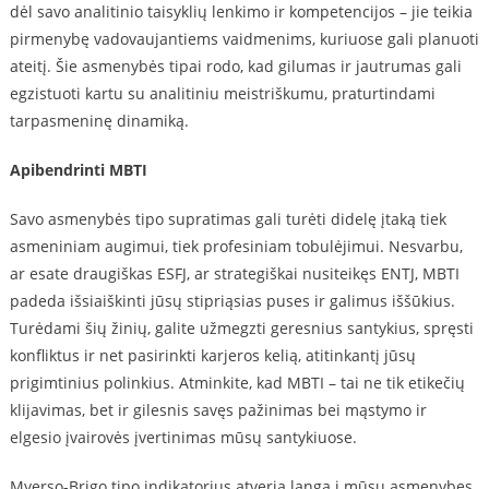
dėl savo analitinio taisyklių lenkimo ir kompetencijos – jie teikia
pirmenybę vadovaujantiems vaidmenims, kuriuose gali planuoti
ateitį. Šie asmenybės tipai rodo, kad gilumas ir jautrumas gali
egzistuoti kartu su analitiniu meistriškumu, praturtindami
tarpasmeninę dinamiką.
Apibendrinti MBTI
Savo asmenybės tipo supratimas gali turėti didelę įtaką tiek
asmeniniam augimui, tiek profesiniam tobulėjimui. Nesvarbu,
ar esate draugiškas ESFJ, ar strategiškai nusiteikęs ENTJ, MBTI
padeda išsiaiškinti jūsų stipriąsias puses ir galimus iššūkius.
Turėdami šių žinių, galite užmegzti geresnius santykius, spręsti
konfliktus ir net pasirinkti karjeros kelią, atitinkantį jūsų
prigimtinius polinkius. Atminkite, kad MBTI – tai ne tik etikečių
klijavimas, bet ir gilesnis savęs pažinimas bei mąstymo ir
elgesio įvairovės įvertinimas mūsų santykiuose.
Myerso-Brigo tipo indikatorius atveria langą į mūsų asmenybes