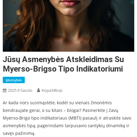
Jūsų Asmenybės Atskleidimas Su
Myerso-Brigso Tipo Indikatoriumi
Įdomybės
2025 9 Sausio
Kopa34kop
Ar kada nors susimąstėte, kodėl su vienais žmonėmis
bendraujate gerai, o su kitais – blogai? Pasinerkite į žavų
Myerso-Brigo tipo indikatoriaus (MBTI) pasaulį ir atraskite savo
asmenybės tipą, pagerindami tarpusavio santykių dinamiką ir
savęs pažinimą.