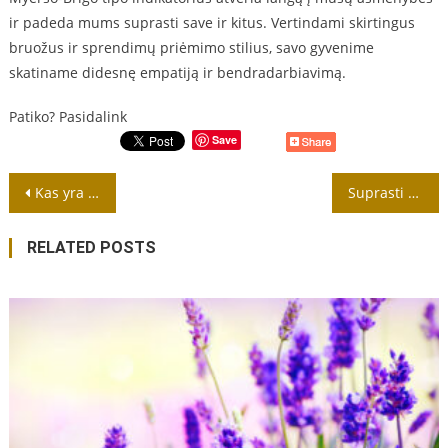
ir padeda mums suprasti save ir kitus. Vertindami skirtingus
bruožus ir sprendimų priėmimo stilius, savo gyvenime
skatiname didesnę empatiją ir bendradarbiavimą.
Patiko? Pasidalink
Save
Navigacija
Kas yra paprastas poveikio efektas?
Suprasti OKS: Įkyrių minčių ir kompulsijų ciklo nutraukimas
tarp
RELATED POSTS
įrašų