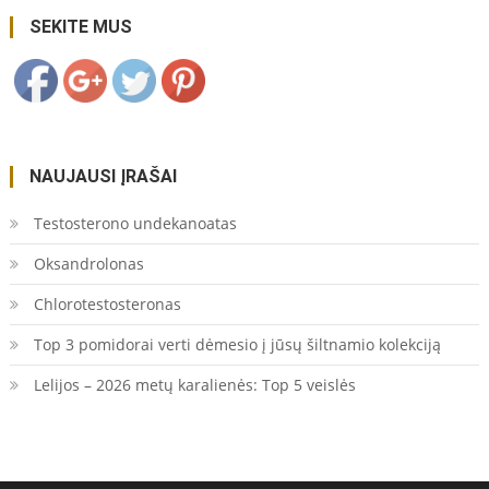
indikatoriumi/">
Save
SEKITE MUS
NAUJAUSI ĮRAŠAI
Testosterono undekanoatas
Oksandrolonas
Chlorotestosteronas
Top 3 pomidorai verti dėmesio į jūsų šiltnamio kolekciją
Lelijos – 2026 metų karalienės: Top 5 veislės