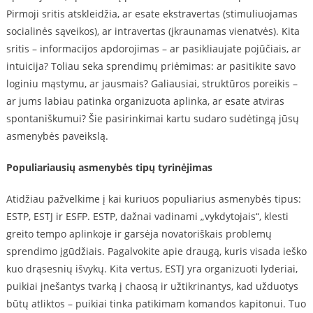
Pirmoji sritis atskleidžia, ar esate ekstravertas (stimuliuojamas
socialinės sąveikos), ar intravertas (įkraunamas vienatvės). Kita
sritis – informacijos apdorojimas – ar pasikliaujate pojūčiais, ar
intuicija? Toliau seka sprendimų priėmimas: ar pasitikite savo
loginiu mąstymu, ar jausmais? Galiausiai, struktūros poreikis –
ar jums labiau patinka organizuota aplinka, ar esate atviras
spontaniškumui? Šie pasirinkimai kartu sudaro sudėtingą jūsų
asmenybės paveikslą.
Populiariausių asmenybės tipų tyrinėjimas
Atidžiau pažvelkime į kai kuriuos populiarius asmenybės tipus:
ESTP, ESTJ ir ESFP. ESTP, dažnai vadinami „vykdytojais“, klesti
greito tempo aplinkoje ir garsėja novatoriškais problemų
sprendimo įgūdžiais. Pagalvokite apie draugą, kuris visada ieško
kuo drąsesnių išvykų. Kita vertus, ESTJ yra organizuoti lyderiai,
puikiai įnešantys tvarką į chaosą ir užtikrinantys, kad užduotys
būtų atliktos – puikiai tinka patikimam komandos kapitonui. Tuo