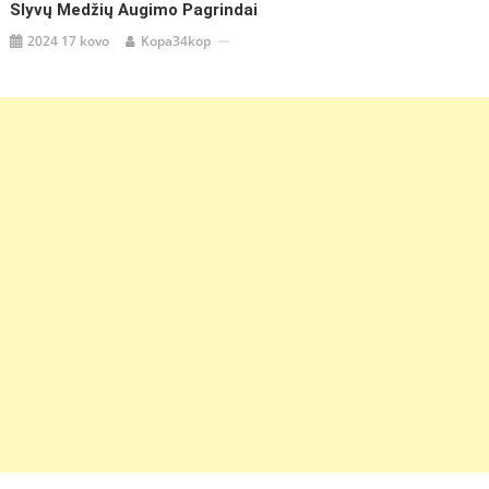
Slyvų Medžių Augimo Pagrindai
2024 17 kovo
Kopa34kop
https://coupon.lt/jusu-
asmenybes-
atskleidimas-
su-myerso-
brigso-
tipo-