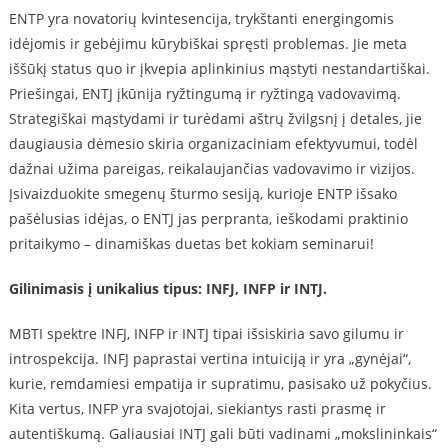
ENTP yra novatorių kvintesencija, trykštanti energingomis
idėjomis ir gebėjimu kūrybiškai spręsti problemas. Jie meta
iššūkį status quo ir įkvepia aplinkinius mąstyti nestandartiškai.
Priešingai, ENTJ įkūnija ryžtingumą ir ryžtingą vadovavimą.
Strategiškai mąstydami ir turėdami aštrų žvilgsnį į detales, jie
daugiausia dėmesio skiria organizaciniam efektyvumui, todėl
dažnai užima pareigas, reikalaujančias vadovavimo ir vizijos.
Įsivaizduokite smegenų šturmo sesiją, kurioje ENTP išsako
pašėlusias idėjas, o ENTJ jas perpranta, ieškodami praktinio
pritaikymo – dinamiškas duetas bet kokiam seminarui!
Gilinimasis į unikalius tipus: INFJ, INFP ir INTJ.
MBTI spektre INFJ, INFP ir INTJ tipai išsiskiria savo gilumu ir
introspekcija. INFJ paprastai vertina intuiciją ir yra „gynėjai“,
kurie, remdamiesi empatija ir supratimu, pasisako už pokyčius.
Kita vertus, INFP yra svajotojai, siekiantys rasti prasmę ir
autentiškumą. Galiausiai INTJ gali būti vadinami „mokslininkais“