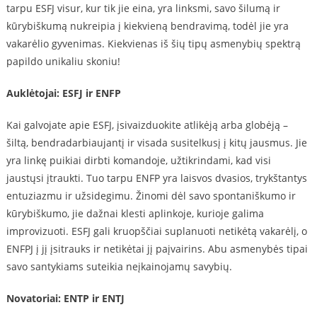
tarpu ESFJ visur, kur tik jie eina, yra linksmi, savo šilumą ir
kūrybiškumą nukreipia į kiekvieną bendravimą, todėl jie yra
vakarėlio gyvenimas. Kiekvienas iš šių tipų asmenybių spektrą
papildo unikaliu skoniu!
Auklėtojai: ESFJ ir ENFP
Kai galvojate apie ESFJ, įsivaizduokite atlikėją arba globėją –
šiltą, bendradarbiaujantį ir visada susitelkusį į kitų jausmus. Jie
yra linkę puikiai dirbti komandoje, užtikrindami, kad visi
jaustųsi įtraukti. Tuo tarpu ENFP yra laisvos dvasios, trykštantys
entuziazmu ir užsidegimu. Žinomi dėl savo spontaniškumo ir
kūrybiškumo, jie dažnai klesti aplinkoje, kurioje galima
improvizuoti. ESFJ gali kruopščiai suplanuoti netikėtą vakarėlį, o
ENFPJ į jį įsitrauks ir netikėtai jį paįvairins. Abu asmenybės tipai
savo santykiams suteikia neįkainojamų savybių.
Novatoriai: ENTP ir ENTJ