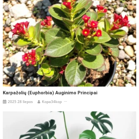
Karpažolių (Euphorbia) Auginimo Principai
2025 28 liepos
Kopa34kop