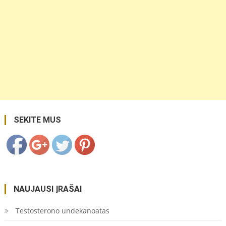
https://coupon.lt/dazniausios-
leliju-
ligos/">
SEKITE MUS
NAUJAUSI ĮRAŠAI
Testosterono undekanoatas