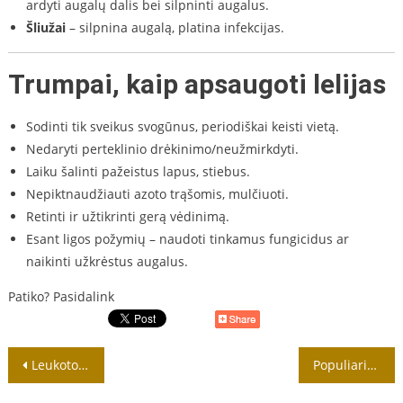
ardyti augalų dalis bei silpninti augalus.
Šliužai
– silpnina augalą, platina infekcijas.
Trumpai, kaip apsaugoti lelijas
Sodinti tik sveikus svogūnus, periodiškai keisti vietą.
Nedaryti perteklinio drėkinimo/neužmirkdyti.
Laiku šalinti pažeistus lapus, stiebus.
Nepiktnaudžiauti azoto trąšomis, mulčiuoti.
Retinti ir užtikrinti gerą vėdinimą.
Esant ligos požymių – naudoti tinkamus fungicidus ar
naikinti užkrėstus augalus.
Patiko? Pasidalink
Navigacija
Leukotojos auginimas ir priežiūra
Populiariausios lelinių šeimos gėlės
tarp