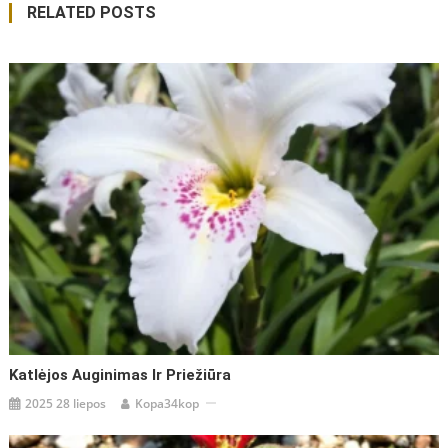
RELATED POSTS
įrašų
Katlėjos Auginimas Ir Priežiūra
2025 28 liepos
Kopa34kop