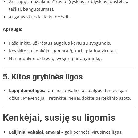
Ant lapų „mozaikiniai“ raštai (ryškios ar blyškios juostelės,
taškai, banguotumas).
Augalas skursta, laiku nežydi.
Apsauga:
Pašalinkite užkrėstus augalus kartu su svogūnais.
Kovokite su kenkėjais (amarai!), kurie platina virusus.
Nenaudokite užkrėstų svogūnų ar augininkų.
5.
Kitos grybinės ligos
Lapų dėmėtligės:
tamsios apvalios ar pailgos dėmės, gali
džiūti. Prevencija – retinkite, nenaudokite perteklinio azoto.
Kenkėjai, susiję su ligomis
Lelijiniai vabalai, amarai
– gali pernešti virusines ligas,