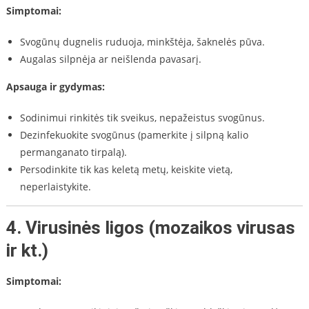
Simptomai:
Svogūnų dugnelis ruduoja, minkštėja, šaknelės pūva.
Augalas silpnėja ar neišlenda pavasarį.
Apsauga ir gydymas:
Sodinimui rinkitės tik sveikus, nepažeistus svogūnus.
Dezinfekuokite svogūnus (pamerkite į silpną kalio
permanganato tirpalą).
Persodinkite tik kas keletą metų, keiskite vietą,
neperlaistykite.
4.
Virusinės ligos (mozaikos virusas
ir kt.)
Simptomai: