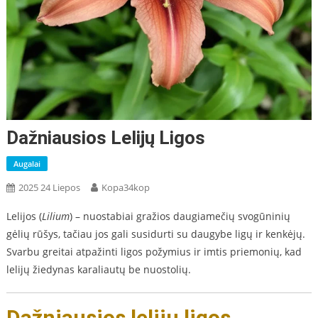
Dažniausios Lelijų Ligos
Augalai
2025 24 Liepos
Kopa34kop
Lelijos (
Lilium
) – nuostabiai gražios daugiamečių svogūninių
gėlių rūšys, tačiau jos gali susidurti su daugybe ligų ir kenkėjų.
Svarbu greitai atpažinti ligos požymius ir imtis priemonių, kad
lelijų žiedynas karaliautų be nuostolių.
Dažniausios lelijų ligos