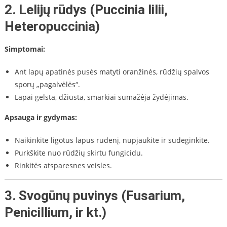
2.
Lelijų rūdys (Puccinia lilii,
Heteropuccinia)
Simptomai:
Ant lapų apatinės pusės matyti oranžinės, rūdžių spalvos
sporų „pagalvėlės“.
Lapai gelsta, džiūsta, smarkiai sumažėja žydėjimas.
Apsauga ir gydymas:
Naikinkite ligotus lapus rudenį, nupjaukite ir sudeginkite.
Purkškite nuo rūdžių skirtu fungicidu.
Rinkitės atsparesnes veisles.
3.
Svogūnų puvinys (Fusarium,
Penicillium, ir kt.)