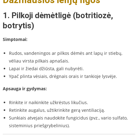
1.
Pilkoji dėmėtligė (botritiozė,
botrytis)
Simptomai:
Rudos, vandeningos ar pilkos dėmės ant lapų ir stiebų,
vėliau virsta pilkais apnašais.
Lapai ir žiedai džiūsta, gali nubyrėti.
Ypač plinta vėsiais, drėgnais orais ir tankioje lysvėje.
Apsauga ir gydymas:
Rinkite ir naikinkite užkrėstus likučius.
Retinkite augalus, užtikrinkite gerą ventiliaciją.
Sunkiais atvejais naudokite fungicidus (pvz., vario sulfato,
sisteminius priešgrybelinius).