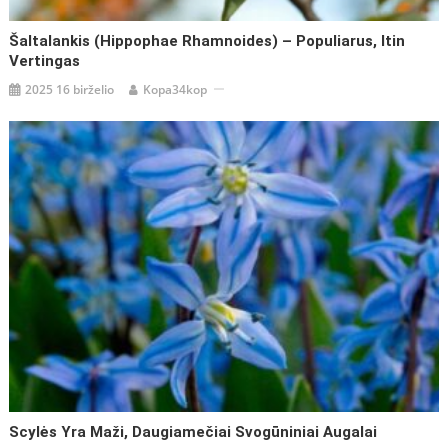
Šaltalankis (Hippophae Rhamnoides) – Populiarus, Itin
Vertingas
2025 16 birželio
Kopa34kop
Scylės Yra Maži, Daugiamečiai Svogūniniai Augalai