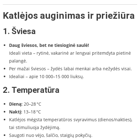
Katlėjos auginimas ir priežiūra
1.
Šviesa
Daug šviesos, bet ne tiesioginė saulė!
Ideali vieta – rytinė, vakarinė ar lengvai pritemdyta pietinė
palangė.
Per mažai šviesos – žydės labai menkai arba nežydės visai.
Idealiai – apie 10 000–15 000 liuksų.
2.
Temperatūra
Dieną:
20–28 °C
Naktį:
13–18 °C
Katlėjos mėgsta temperatūros svyravimus (dienos/nakties),
tai stimuliuoja žydėjimą.
Saugoti nuo vėjo, šalčio, staigių pokyčių.