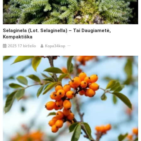
Selaginela (lot. Selaginella) – Tai Daugiametė,
Kompaktiška
2025 17 birželio
Kopa34kop