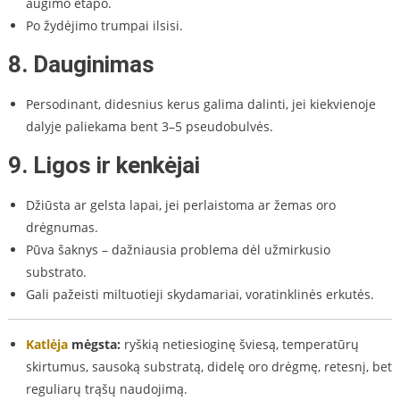
augimo etapo.
Po žydėjimo trumpai ilsisi.
8.
Dauginimas
Persodinant, didesnius kerus galima dalinti, jei kiekvienoje
dalyje paliekama bent 3–5 pseudobulvės.
9.
Ligos ir kenkėjai
Džiūsta ar gelsta lapai, jei perlaistoma ar žemas oro
drėgnumas.
Pūva šaknys – dažniausia problema dėl užmirkusio
substrato.
Gali pažeisti miltuotieji skydamariai, voratinklinės erkutės.
Katlėja
mėgsta:
ryškią netiesioginę šviesą, temperatūrų
skirtumus, sausoką substratą, didelę oro drėgmę, retesnį, bet
reguliarų trąšų naudojimą.