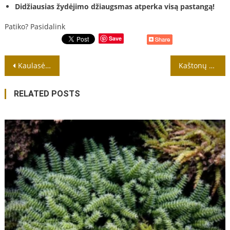
Didžiausias žydėjimo džiaugsmas atperka visą pastangą!
Patiko? Pasidalink
Save
Navigacija
Kaulasėklio auginimas ir priežiūra
Kaštonų sodinimas (Aesculus hippocastanum) Lietuvoje yra nesudėtingas
tarp
RELATED POSTS
įrašų