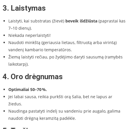
3.
Laistymas
Laistyti, kai substratas (žievė)
beveik išdžiūsta
(paprastai kas
7–10 dienų).
Niekada neperlaistyti!
Naudoti minkštą (geriausia lietaus, filtruotą arba virintą)
vandenį kambario temperatūros.
Žiemą laistyti rečiau, po žydėjimo daryti sausumą (ramybės
laikotarpį).
4.
Oro drėgnumas
Optimaliai 50–70 %.
Jei labai sausa, reikia purkšti orą šalia, bet ne lapus ar
žiedus.
Naudinga pastatyti indelį su vandeniu prie augalo, galima
naudoti drėgną keramzitą padėkle.