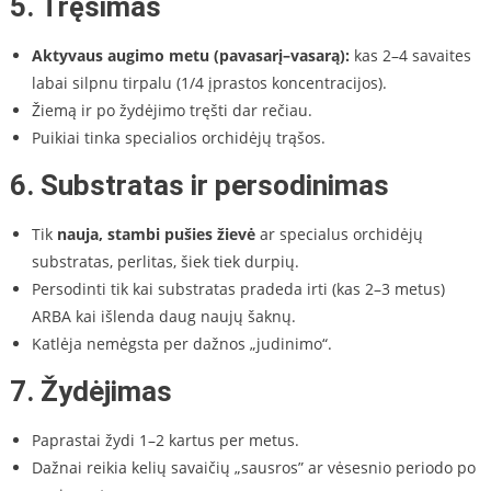
5.
Tręšimas
Aktyvaus augimo metu (pavasarį–vasarą):
kas 2–4 savaites
labai silpnu tirpalu (1/4 įprastos koncentracijos).
Žiemą ir po žydėjimo tręšti dar rečiau.
Puikiai tinka specialios orchidėjų trąšos.
6.
Substratas ir persodinimas
Tik
nauja, stambi pušies žievė
ar specialus orchidėjų
substratas, perlitas, šiek tiek durpių.
Persodinti tik kai substratas pradeda irti (kas 2–3 metus)
ARBA kai išlenda daug naujų šaknų.
Katlėja nemėgsta per dažnos „judinimo“.
7.
Žydėjimas
Paprastai žydi 1–2 kartus per metus.
Dažnai reikia kelių savaičių „sausros” ar vėsesnio periodo po