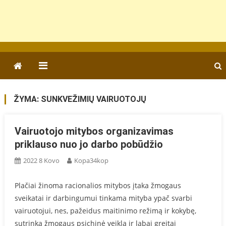
ŽYMA:
SUNKVEŽIMIŲ VAIRUOTOJŲ
Vairuotojo mitybos organizavimas
priklauso nuo jo darbo pobūdžio
2022 8 Kovo
Kopa34kop
Plačiai žinoma racionalios mitybos įtaka žmogaus
sveikatai ir darbingumui tinkama mityba ypač svarbi
vairuotojui, nes, pažeidus maitinimo režimą ir kokybę,
sutrinka žmogaus psichinė veikla ir labai greitai