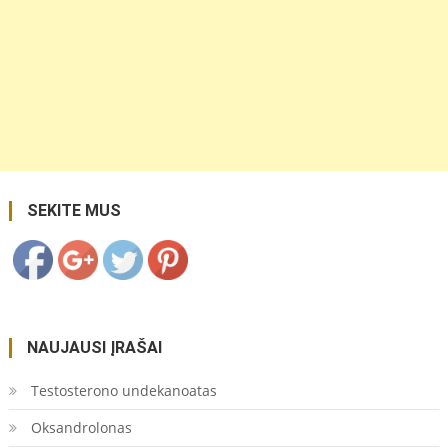
https://coupon.lt/tag/sunkvezimiu-
vairuotoju/">
Save
SEKITE MUS
NAUJAUSI ĮRAŠAI
Testosterono undekanoatas
Oksandrolonas