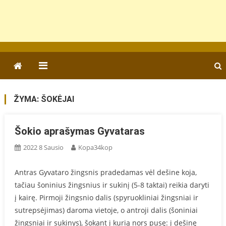
ŽYMA:
ŠOKĖJAI
Šokio aprašymas Gyvataras
2022 8 Sausio
Kopa34kop
Antras Gyvataro žingsnis pradedamas vėl dešine koja,
tačiau šoninius žingsnius ir sukinį (5-8 taktai) reikia daryti
į kairę. Pirmoji žingsnio dalis (spyruokliniai žingsniai ir
sutrepsėjimas) daroma vietoje, o antroji dalis (šoniniai
žingsniai ir sukinys), šokant į kurią nors pusę: į dešinę