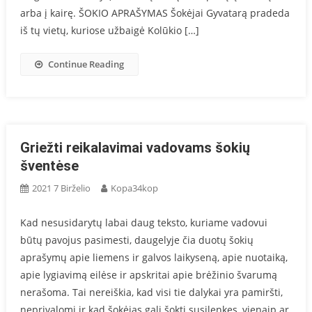
arba į kairę. ŠOKIO APRAŠYMAS Šokėjai Gyvatarą pradeda
iš tų vietų, kuriose užbaigė Kolūkio […]
Continue Reading
Griežti reikalavimai vadovams šokių
šventėse
2021 7 Birželio
Kopa34kop
Kad nesusidarytų labai daug teksto, kuriame vadovui
būtų pavojus pasimesti, daugelyje čia duotų šokių
aprašymų apie liemens ir galvos laikyseną, apie nuotaiką,
apie lygiavimą eilėse ir apskritai apie brėžinio švarumą
nerašoma. Tai nereiškia, kad visi tie dalykai yra pamiršti,
neprivalomi ir kad šokėjas gali šokti susilenkęs, vienaip ar