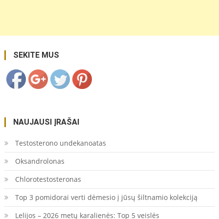
https://coupon.lt/tag/sokejai/">
Save
SEKITE MUS
NAUJAUSI ĮRAŠAI
Testosterono undekanoatas
Oksandrolonas
Chlorotestosteronas
Top 3 pomidorai verti dėmesio į jūsų šiltnamio kolekciją
Lelijos – 2026 metų karalienės: Top 5 veislės