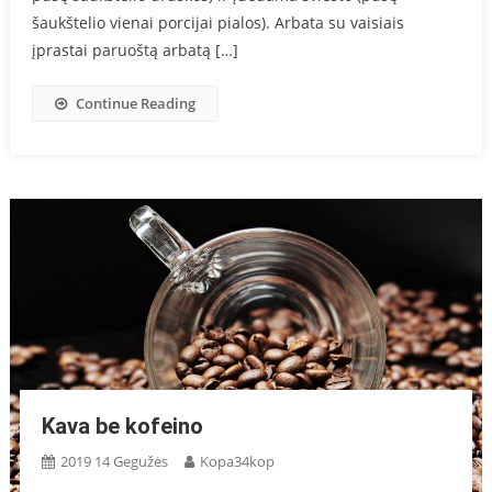
šaukštelio vienai porcijai pialos). Arbata su vaisiais
įprastai paruoštą arbatą […]
Continue Reading
Kava be kofeino
2019 14 Gegužės
Kopa34kop