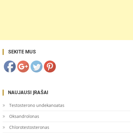
https://coupon.lt/tag/kavos-
rusys/">
Save
SEKITE MUS
NAUJAUSI ĮRAŠAI
Testosterono undekanoatas
Oksandrolonas
Chlorotestosteronas