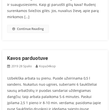
ir suaugusiesiems. Kaip gi paruošti gilių kava? Rudenį
surenkamos šviežios gilės. Jos, nuvalius žievę, apie parą
mirkomos […]
Continue Reading
Kavos parduotuve
2019 28 Spalio
Kopa34kop
Uzbekiška arbata su pienu. Puode užvirinama 0,5 l
vandens. Nukaitus nuo ugnies, suberiami 6 šaukšteliai
sausų arbatžolių ir puodas sandariai uždengiamas
dangčiu; taip arbata palaikoma 5-6 minutes. Paskui
įpilama 2,5 1 pieno ir 8-10 min. verdama; pasidoma (apie
pusę šaukštelio druskos) ir įdedama sviesto (pusę