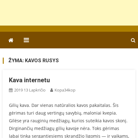
ŽYMA:
KAVOS RUSYS
Kava internetu
2019 13 Lapkričio
Kopa34kop
Gilių kava. Dar vienas natūralios kavos pakaitalas. Šis
gėrimas turi daug vertingų savybių, maloniai kvepia.
Gilėse yra rauginių medžiagų, kurios suteikia kavos skonį.
Dirginančių medžiagų gilių kavoje nėra. Toks gėrimas
labai tinka sergantiesiems skrandžio ligomis — ir vaikams,