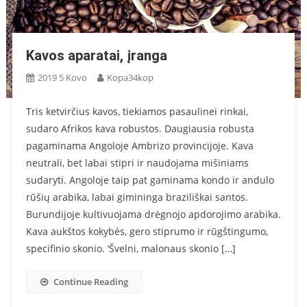
Kavos aparatai, įranga
2019 5 Kovo
Kopa34kop
Tris ketvirčius kavos, tiekiamos pasaulinei rinkai,
sudaro Afrikos kava robustos. Daugiausia robusta
pagaminama Angoloje Ambrizo provincijoje. Kava
neutrali, bet labai stipri ir naudojama mišiniams
sudaryti. Angoloje taip pat gaminama kondo ir andulo
rūšių arabika, labai gimininga braziliškai santos.
Burundijoje kultivuojama drėgnojo apdorojimo arabika.
Kava aukštos kokybės, gero stiprumo ir rūgštingumo,
specifinio skonio. ‘Švelni, malonaus skonio […]
Continue Reading