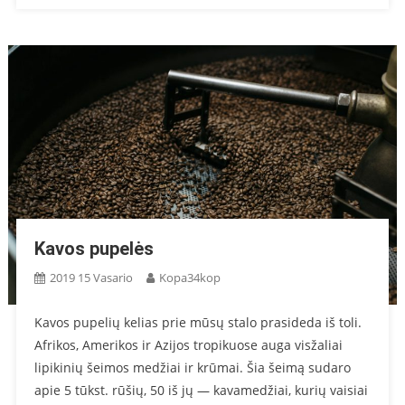
Kavos pupelės
2019 15 Vasario
Kopa34kop
Kavos pupelių kelias prie mūsų stalo prasideda iš toli.
Afrikos, Amerikos ir Azijos tropikuose auga visžaliai
lipikinių šeimos medžiai ir krūmai. Šia šeimą sudaro
apie 5 tūkst. rūšių, 50 iš jų — kavamedžiai, kurių vaisiai