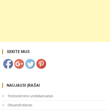
https://coupon.lt/tag/eismo-
nelaimes/">
Save
SEKITE MUS
NAUJAUSI ĮRAŠAI
Testosterono undekanoatas
Oksandrolonas