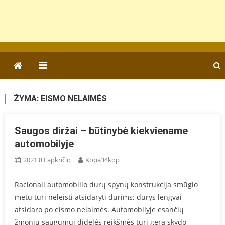
ŽYMA:
EISMO NELAIMĖS
Saugos diržai – būtinybė kiekviename
automobilyje
2021 8 Lapkričio
Kopa34kop
Racionali automobilio durų spynų konstrukcija smūgio
metu turi neleisti atsidaryti durims; durys lengvai
atsidaro po eismo nelaimės. Automobilyje esančių
žmonių saugumui didelės reikšmės turi gera skydo