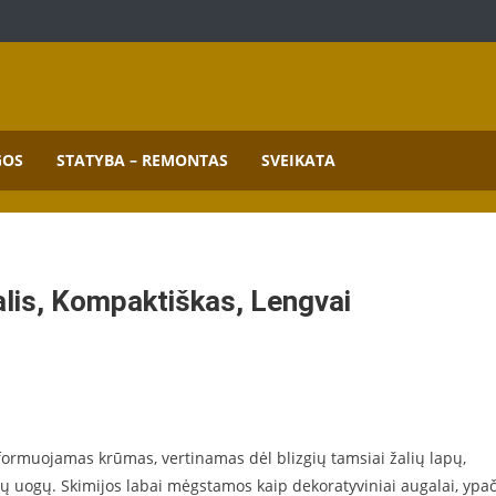
mai.
GOS
STATYBA – REMONTAS
SVEIKATA
žalis, Kompaktiškas, Lengvai
ai formuojamas krūmas, vertinamas dėl blizgių tamsiai žalių lapų,
nų uogų. Skimijos labai mėgstamos kaip dekoratyviniai augalai, ypa