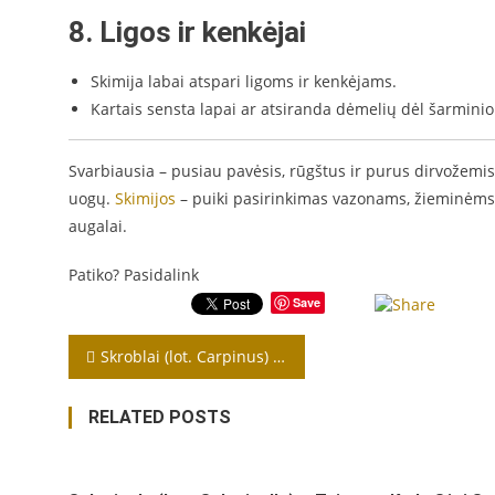
8. Ligos ir kenkėjai
Skimija labai atspari ligoms ir kenkėjams.
Kartais sensta lapai ar atsiranda dėmelių dėl šarmini
Svarbiausia – pusiau pavėsis, rūgštus ir purus dirvožemis,
uogų.
Skimijos
– puiki pasirinkimas vazonams, žieminėms 
augalai.
Patiko? Pasidalink
Save
Navigacija
Skroblai (lot. Carpinus) – tai Lietuvoje dažnai auginami medžiai
tarp
RELATED POSTS
įrašų