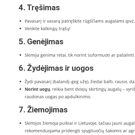
4. Tręšimas
Pavasarį ir vasarą patręškite rūgščiams augalams (pvz.
Venkite kalkingų trąšų!
5. Genėjimas
Skimija genima retai, tik norint suformuoti ar pašalint
6. Žydėjimas ir uogos
Žydi pavasarį (balandį–geg užę), žiedai balti, rausvi, da
Norint uogų
, reikia bent dviejų skirtingų augalų – vyr
raudonas uogas po apdulkinimo.
7. Žiemojimas
Skimijos žiemoja puikiai ir Lietuvoje, tačiau jauni auga
rekomenduojama pridengti spygliuočių šakomis ar agr