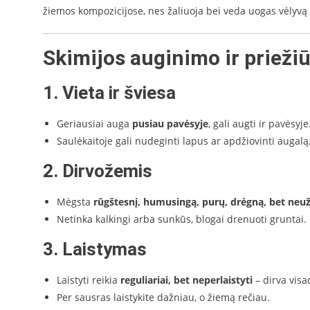
žiemos kompozicijose, nes žaliuoja bei veda uogas vėlyvą 
Skimijos auginimo ir prieži
1. Vieta ir šviesa
Geriausiai auga
pusiau pavėsyje
, gali augti ir pavėsyje
Saulėkaitoje gali nudeginti lapus ar apdžiovinti augalą,
2. Dirvožemis
Mėgsta
rūgštesnį, humusingą, purų, drėgną, bet neu
Netinka kalkingi arba sunkūs, blogai drenuoti gruntai.
3. Laistymas
Laistyti reikia
reguliariai, bet neperlaistyti
– dirva visa
Per sausras laistykite dažniau, o žiemą rečiau.