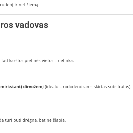
rudenį ir net žiemą.
ūros vadovas
.
 tad karštos pietinės vietos – netinka.
žmirkstantį dirvožemį
(idealu – rododendrams skirtas substratas).
da turi būti drėgna, bet ne šlapia.