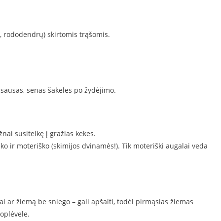
, rododendrų) skirtomis trąšomis.
i sausas, senas šakeles po žydėjimo.
žnai susitelkę į gražias kekes.
iško ir moteriško (skimijos dvinamės!). Tik moteriški augalai veda
lai ar žiemą be sniego – gali apšalti, todėl pirmąsias žiemas
oplėvele.