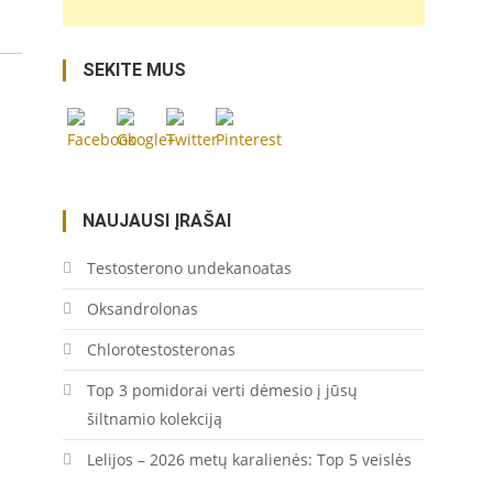
kompaktiskas-
lengvai-
formuojamas-
SEKITE MUS
krumas/">
Save
NAUJAUSI ĮRAŠAI
Testosterono undekanoatas
Oksandrolonas
Chlorotestosteronas
Top 3 pomidorai verti dėmesio į jūsų
šiltnamio kolekciją
Lelijos – 2026 metų karalienės: Top 5 veislės