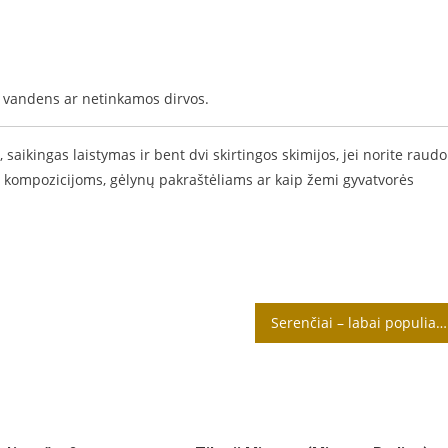
o vandens ar netinkamos dirvos.
 saikingas laistymas ir bent dvi skirtingos skimijos, jei norite raud
kompozicijoms, gėlynų pakraštėliams ar kaip žemi gyvatvorės
Serenčiai – labai populiarios vienmetės gėlės