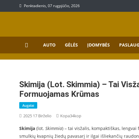
Skip
Penktadienis, 07 rugpjūčio, 2026
to
content
Prekių, paslaugų aprašy
Aprašymai apie paslaugas bei prekes
AUTO
GĖLĖS
ĮDOMYBĖS
PASLAU
Skimija (lot. Skimmia) – Tai Vis
Formuojamas Krūmas
Augalai
2025 17 Birželio
Kopa34kop
Skimija
(lot.
Skimmia
) – tai visžalis, kompaktiškas, lengv
smulkių kvapnių žiedų pavasarį ir ilgai išliekančių raudo