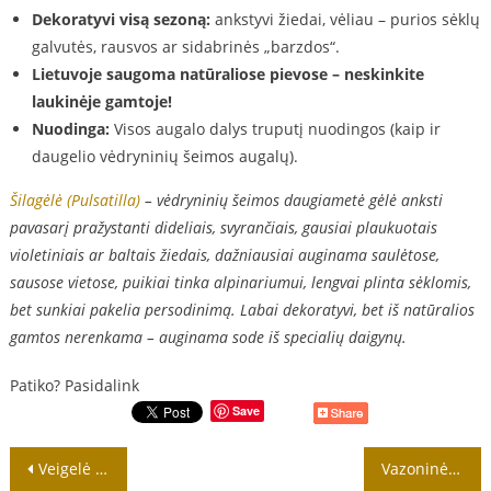
Dekoratyvi visą sezoną:
ankstyvi žiedai, vėliau – purios sėklų
galvutės, rausvos ar sidabrinės „barzdos“.
Lietuvoje saugoma natūraliose pievose – neskinkite
laukinėje gamtoje!
Nuodinga:
Visos augalo dalys truputį nuodingos (kaip ir
daugelio vėdryninių šeimos augalų).
Šilagėlė (Pulsatilla)
– vėdryninių šeimos daugiametė gėlė anksti
pavasarį pražystanti dideliais, svyrančiais, gausiai plaukuotais
violetiniais ar baltais žiedais, dažniausiai auginama saulėtose,
sausose vietose, puikiai tinka alpinariumui, lengvai plinta sėklomis,
bet sunkiai pakelia persodinimą. Labai dekoratyvi, bet iš natūralios
gamtos nerenkama – auginama sode iš specialių daigynų.
Patiko? Pasidalink
Save
Navigacija
Veigelė (Weigela) – labai populiarus, lengvai auginamas dekoratyvinis krūmas
Vazoninės gėlės – tai kambariniai augalai, auginami vazonuose patalpose