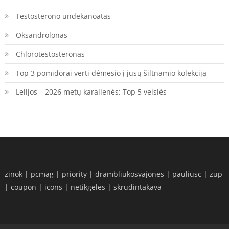
Testosterono undekanoatas
Oksandrolonas
Chlorotestosteronas
Top 3 pomidorai verti dėmesio į jūsų šiltnamio kolekciją
Lelijos – 2026 metų karalienės: Top 5 veislės
zinok
|
pcmag
|
priority
|
drambliukosvajones
|
pauliusc
|
zup
|
coupon
|
icons
|
netikgeles
|
skrudintakava