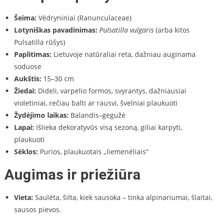
Šeima:
Vėdryniniai (Ranunculaceae)
Lotyniškas pavadinimas:
Pulsatilla vulgaris
(arba kitos
Pulsatilla rūšys)
Paplitimas:
Lietuvoje natūraliai reta, dažniau auginama
soduose
Aukštis:
15–30 cm
Žiedai:
Dideli, varpelio formos, svyrantys, dažniausiai
violetiniai, rečiau balti ar rausvi, švelniai plaukuoti
Žydėjimo laikas:
Balandis–gegužė
Lapai:
Išlieka dekoratyvūs visą sezoną, giliai karpyti,
plaukuoti
Sėklos:
Purios, plaukuotais „liemenėliais“
Augimas ir priežiūra
Vieta:
Saulėta, šilta, kiek sausoka – tinka alpinariumai, šlaitai,
sausos pievos.