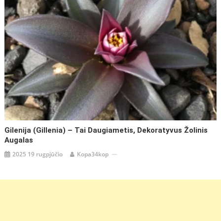
Gilenija (Gillenia) – Tai Daugiametis, Dekoratyvus Žolinis
Augalas
2025 19 rugpjūčio
Kopa34kop