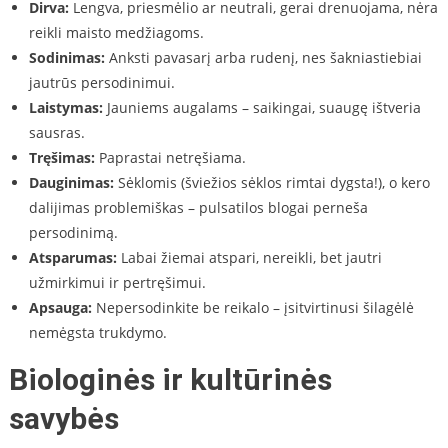
Dirva:
Lengva, priesmėlio ar neutrali, gerai drenuojama, nėra
reikli maisto medžiagoms.
Sodinimas:
Anksti pavasarį arba rudenį, nes šakniastiebiai
jautrūs persodinimui.
Laistymas:
Jauniems augalams – saikingai, suaugę ištveria
sausras.
Tręšimas:
Paprastai netręšiama.
Dauginimas:
Sėklomis (šviežios sėklos rimtai dygsta!), o kero
dalijimas problemiškas – pulsatilos blogai perneša
persodinimą.
Atsparumas:
Labai žiemai atspari, nereikli, bet jautri
užmirkimui ir pertręšimui.
Apsauga:
Nepersodinkite be reikalo – įsitvirtinusi šilagėlė
nemėgsta trukdymo.
Biologinės ir kultūrinės
savybės