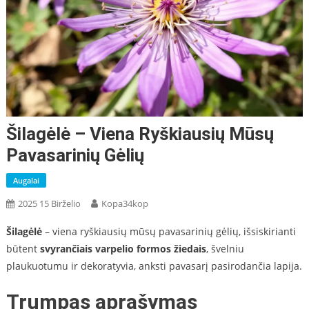
Šilagėlė – Viena Ryškiausių Mūsų
Pavasarinių Gėlių
Augalai
2025 15 Birželio
Kopa34kop
Šilagėlė
– viena ryškiausių mūsų pavasarinių gėlių, išsiskirianti
būtent
svyrančiais varpelio formos žiedais
, švelniu
plaukuotumu ir dekoratyvia, anksti pavasarį pasirodančia lapija.
Trumpas aprašymas