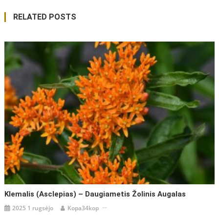
tarp
RELATED POSTS
įrašų
Klemalis (Asclepias) – Daugiametis Žolinis Augalas
2025 1 rugsėjo
Kopa34kop