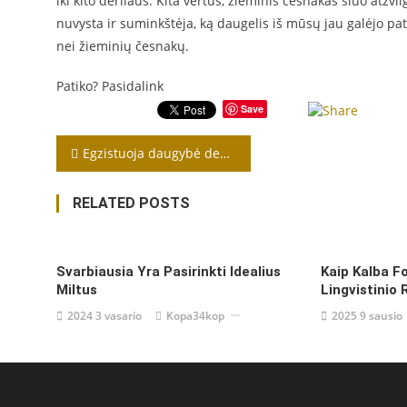
iki kito derliaus. Kita vertus, žieminis česnakas šiuo atžv
nuvysta ir suminkštėja, ką daugelis iš mūsų jau galėjo pati
nei žieminių česnakų.
Patiko? Pasidalink
Save
Navigacija
Egzistuoja daugybė dekoratyvinių sausmedžių rūšių veislių
tarp
RELATED POSTS
įrašų
Svarbiausia Yra Pasirinkti Idealius
Kaip Kalba F
Miltus
Lingvistinio 
2024 3 vasario
Kopa34kop
2025 9 sausio