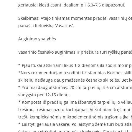
geriausiai klesti esant idealiam pH 6,0–7,5 diapazonui.
Skelbimas: Atėjo tinkamas momentas pradėti vasarinių česna
panaši į lietuvišką ‘Vasarius’.
Auginimo ypatybės
Vasarinio česnako auginimas ir priežiūra turi ryškių pan
* Pjaustukai atskiriami likus 1-2 dienoms iki sodinimo ir
*Nors rekomenduojama sodinti tik stambias išorines skilte
skiltelių neišauga daug mažesnės česnako skiltelės. Bet kok
* Yra maždaug atstumas. 20 cm tarp eilių, 4-6 cm atstumas
sudygsta per 12-15 dienų.
* Kompostą iš pradžių galima išbarstyti tarp eilių, o vėl
tręšimo, tręšimas azotu kartojamas. Viršutiniam tręšimui r
tręšti kompleksinėmis mikroelementinėmis trąšomis (kai č
* Laistyti geriausia vakare. Po laistymo žemė turi būti atl
šaknys yra viršutiniame žemės sluoksnyje. Gausiausiai la