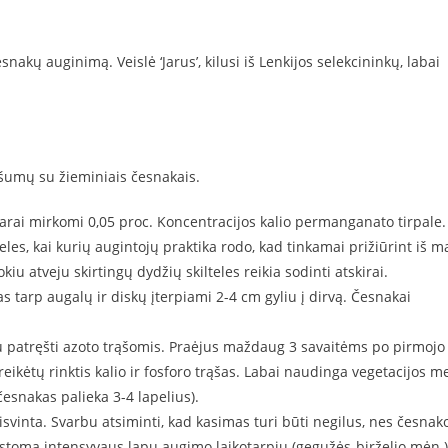
kų auginimą. Veislė ‘Jarus’, kilusi iš Lenkijos selekcininkų, labai
ašumų su žieminiais česnakais.
 parai mirkomi 0,05 proc. Koncentracijos kalio permanganato tirpale.
les, kai kurių augintojų praktika rodo, kad tinkamai prižiūrint iš m
iu atveju skirtingų dydžių skilteles reikia sodinti atskirai.
 tarp augalų ir diskų įterpiami 2-4 cm gyliu į dirvą. Česnakai
iau patręšti azoto trąšomis. Praėjus maždaug 3 savaitėms po pirmojo
eikėtų rinktis kalio ir fosforo trąšas. Labai naudinga vegetacijos m
esnakas palieka 3-4 lapelius).
aisvinta. Svarbu atsiminti, kad kasimas turi būti negilus, nes česnak
istoma intensyvaus lapų augimo laikotarpiu (gegužės-birželio mėn.)