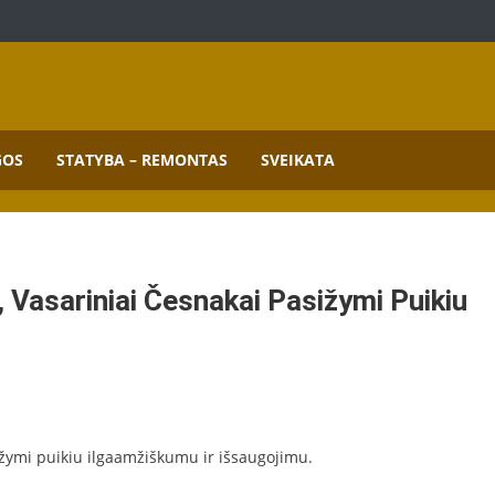
mai.
GOS
STATYBA – REMONTAS
SVEIKATA
, Vasariniai Česnakai Pasižymi Puikiu
sižymi puikiu ilgaamžiškumu ir išsaugojimu.