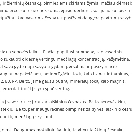
ių ir žieminių česnakų, pirmiesiems skiriama žymiai mažiau dėmesi
imo procesu ir šiek tiek sumažėjusiu derliumi, susijusiu su laiškin
pažinti, kad vasarinis česnakas pasižymi daugybe pagirtinų savyb
siekia senovės laikus. Plačiai paplitusi nuomonė, kad vasarinis
mo sukaupti didesnę vertingų medžiagų koncentraciją. Pažymėtina,
dėl savo gydomųjų savybių gydant peršalimą ir pasižyminčio
daugiau nepakeičiamų aminorūgščių, tokių kaip lizinas ir tiaminas, t
B2, B3, PP. Be to, jame gausu būtinų mineralų, tokių kaip magnis,
elementai, todėl jis yra ypač vertingas.
kais į savo virtuvę įtraukia laiškinius česnakus. Be to, senovės kinų
ištekliu. Be to, per inauguracines olimpines žaidynes laiškinio česn
inančių medžiagų skyrimui.
inimą. Daugumos mokslinių šaltinių teigimu, laiškinių česnakų