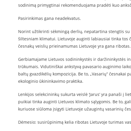
sodinimą primygtinai rekomenduojama pradėti kuo anksči
Pasirinkimas gana neadekvatus.
Norint užtikrinti sėkmingą derlių, nepatartina stengtis su 
šiltesniam klimatui. Lietuvoje auginti labiausiai tinka tos 
česnakų veislių prieinamumas Lietuvoje yra gana ribotas.
Gerbiamajame Lietuvos sodininkystės ir daržininkystės ins
trūkumais. Vidutiniškai ankstyvą pavasario auginimo laik
baltų gvazdikėlių kompozicija. Be to, „Vasarių“ česnakai 
ekologinio ūkininkavimo praktika.
Lenkijos selekcininkų sukurta veislė ‘Jarus’ yra panaši į lie
puikiai tinka auginti Lietuvos klimato sąlygomis. Be to, ga
kuriuose siūloma įsigyti Lietuvoje užaugintų vasarinių če
Dėmesio: susirūpinimą kelia ribotas Lietuvoje turimas vas