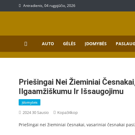
Skip
Antradienis, 04 rugpjūčio, 2026
to
content
Prekių, paslaugų aprašy
Aprašymai apie paslaugas bei prekes
AUTO
GĖLĖS
ĮDOMYBĖS
PASLAU
Priešingai Nei Žieminiai Česnakai
Ilgaamžiškumu Ir Išsaugojimu
Įdomybės
2024 30 Sausio
Kopa34kop
Priešingai nei žieminiai česnakai, vasariniai česnakai pa