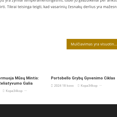
ilgiu yra žymiai temperamentingesnis, todėl jo gvazdikėliai per ankst
rti. Tikrai teisinga teigti, kad vasarinių česnakų derlius yra mažesn
Mulčiavimas yra visuotinai veiksminga priemonė
ormuoja Mūsų Mintis:
Portobello Grybų Gyvenimo Ciklas
Reliatyvumo Galia
2024 18 kovo
Kopa34kop
Kopa34kop