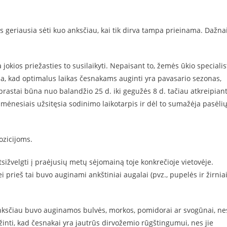
s geriausia sėti kuo anksčiau, kai tik dirva tampa prieinama. Dažna
jokios priežasties to susilaikyti. Nepaisant to, žemės ūkio specialist
igia, kad optimalus laikas česnakams auginti yra pavasario sezonas,
aprastai būna nuo balandžio 25 d. iki gegužės 8 d. tačiau atkreipian
mėnesiais užsitęsia sodinimo laikotarpis ir dėl to sumažėja pasėli
zicijoms.
sižvelgti į praėjusių metų sėjomainą toje konkrečioje vietovėje.
 prieš tai buvo auginami ankštiniai augalai (pvz., pupelės ir žirniai
anksčiau buvo auginamos bulvės, morkos, pomidorai ar svogūnai, ne
nti, kad česnakai yra jautrūs dirvožemio rūgštingumui, nes jie