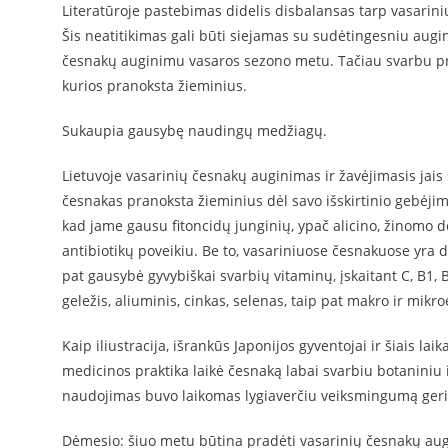
Literatūroje pastebimas didelis disbalansas tarp vasarin
Šis neatitikimas gali būti siejamas su sudėtingesniu augin
česnakų auginimu vasaros sezono metu. Tačiau svarbu pri
kurios pranoksta žieminius.
Sukaupia gausybę naudingų medžiagų.
Lietuvoje vasarinių česnakų auginimas ir žavėjimasis jais 
česnakas pranoksta žieminius dėl savo išskirtinio gebėji
kad jame gausu fitoncidų junginių, ypač alicino, žinomo 
antibiotikų poveikiu. Be to, vasariniuose česnakuose yra 
pat gausybė gyvybiškai svarbių vitaminų, įskaitant C, B1, 
geležis, aliuminis, cinkas, selenas, taip pat makro ir mikro
Kaip iliustracija, išrankūs Japonijos gyventojai ir šiais lai
medicinos praktika laikė česnaką labai svarbiu botaniniu 
naudojimas buvo laikomas lygiaverčiu veiksmingumą ger
Dėmesio: šiuo metu būtina pradėti vasarinių česnakų aug