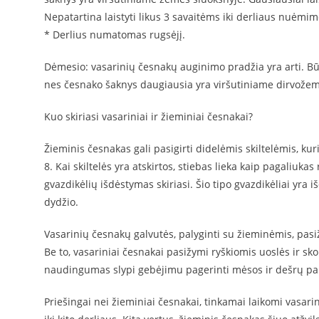
Nepatartina laistyti likus 3 savaitėms iki derliaus nuėmim
* Derlius numatomas rugsėjį.
Dėmesio: vasarinių česnakų auginimo pradžia yra arti. Būt
nes česnako šaknys daugiausia yra viršutiniame dirvožem
Kuo skiriasi vasariniai ir žieminiai česnakai?
Žieminis česnakas gali pasigirti didelėmis skiltelėmis, kuri
8. Kai skiltelės yra atskirtos, stiebas lieka kaip pagaliukas
gvazdikėlių išdėstymas skiriasi. Šio tipo gvazdikėliai yra 
dydžio.
Vasarinių česnakų galvutės, palyginti su žieminėmis, pasiž
Be to, vasariniai česnakai pasižymi ryškiomis uoslės ir skon
naudingumas slypi gebėjimu pagerinti mėsos ir dešrų pa
Priešingai nei žieminiai česnakai, tinkamai laikomi vasari