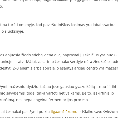
o.
ina turėti omenyje, kad paviršutiniškas kasimas yra labai svarbus,
io sluoksnyje.
os apjuosia žiedo stiebą viena eile, paprastai jų skaičius yra nuo 6 
 rankoje. Ir atvirkščiai, vasarinio česnako šerdyje nėra žiedkočio, tod
išdėstyti 2–3 eilėmis arba spirale, o esantys arčiau centro yra mažes
ymi mažesniu dydžiu, tačiau jose gausiau gvazdikėlių – nuo ​​11 iki 
io savybėmis, todėl tinka vartoti net vaikams. Be to, išskirtinis jo
ruošimą, nes nepalengvina fermentacijos proceso.
niai česnakai pasižymi puikiu
ilgaamžiškumu
ir išlaiko savo šviežu