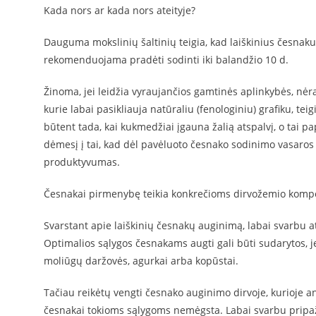
Kada nors ar kada nors ateityje?
Dauguma mokslinių šaltinių teigia, kad laiškinius česnaku
rekomenduojama pradėti sodinti iki balandžio 10 d.
Žinoma, jei leidžia vyraujančios gamtinės aplinkybės, nėra 
kurie labai pasikliauja natūraliu (fenologiniu) grafiku, te
būtent tada, kai kukmedžiai įgauna žalią atspalvį, o tai p
dėmesį į tai, kad dėl pavėluoto česnako sodinimo vasaros 
produktyvumas.
Česnakai pirmenybę teikia konkrečioms dirvožemio kompo
Svarstant apie laiškinių česnakų auginimą, labai svarbu at
Optimalios sąlygos česnakams augti gali būti sudarytos, jei
moliūgų daržovės, agurkai arba kopūstai.
Tačiau reikėtų vengti česnako auginimo dirvoje, kurioje 
česnakai tokioms sąlygoms nemėgsta. Labai svarbu pripaži