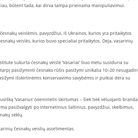
au, būtent tada, kai dirva tampa prieinama manipuliavimui.
česnakų veislėmis, pavyzdžiui, iš Ukrainos, kurios yra pritaikytos
česnakų veislės, kurios buvo specialiai pritaikytos. Deja, vasarinių
titute sukurta česnakų veislė ‘Vasariai’ šiuo metu susiduria su
otarpį pasižyminti česnako rūšis pasižymi unikalia 10–20 nesugadin
pasižymi išskirtinėmis konservavimo savybėmis ir puikiai dera su
tuvišką ‘Vasarius’ (vienintelis skirtumas – šiek tiek vėluojanti branda)
lima pasižvalgyti po internetinius šaltinius, pavyzdžiui, skelbimus,
snakų sėklų.
arinių česnakų veislių asortimentas.