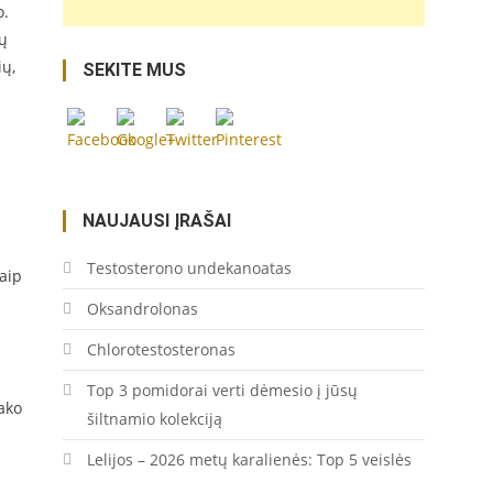
puikiu-
o.
ilgaamziskumu-
ių
ir-
ių,
SEKITE MUS
issaugojimu/">
Save
NAUJAUSI ĮRAŠAI
Testosterono undekanoatas
aip
Oksandrolonas
Chlorotestosteronas
Top 3 pomidorai verti dėmesio į jūsų
ako
šiltnamio kolekciją
Lelijos – 2026 metų karalienės: Top 5 veislės