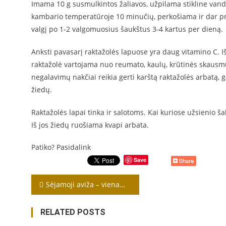
Imama 10 g susmulkintos žaliavos, užpilama stikline van
kambario temperatūroje 10 minučių, perkošiama ir dar pri
valgį po 1-2 valgomuosius šaukštus 3-4 kartus per dieną.
Anksti pavasarį raktažolės lapuose yra daug vitamino C. Iš
raktažolė vartojama nuo reumato, kaulų, krūtinės skausmų,
negalavimų nakčiai reikia gerti karštą raktažolės arbatą, g
žiedų.
Raktažolės lapai tinka ir salotoms. Kai kuriose užsienio ša
Iš jos žiedų ruošiama kvapi arbata.
Patiko? Pasidalink
Save
Navigacija
Sėjamoji aviža – vienametis, kultūrinis, varpinis augalas
tarp
RELATED POSTS
įrašų