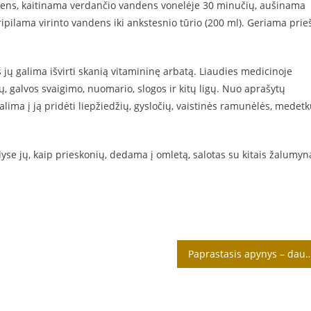
dens, kaitinama verdančio vandens vonelėje 30 minučių, aušinama
pilama virinto vandens iki ankstesnio tūrio (200 ml). Geriama prie
 jų galima išvirti skanią vitamininę arbatą. Liaudies medicinoje
 galvos svaigimo, nuomario, slogos ir kitų ligų. Nuo aprašytų
alima į ją pridėti liepžiedžių, gysločių, vaistinės ramunėlės, medet
lyse jų, kaip prieskonių, dedama į omletą, salotas su kitais žalumyn
Paprastasis apynys – daugiametis vijokl