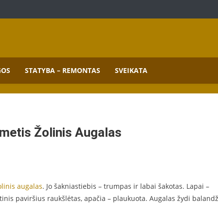
mai.
GOS
STATYBA – REMONTAS
SVEIKATA
metis Žolinis Augalas
olinis augalas
. Jo šakniastiebis – trumpas ir labai šakotas. Lapai –
ršutinis paviršius raukšlėtas, apačia – plaukuota. Augalas žydi baland