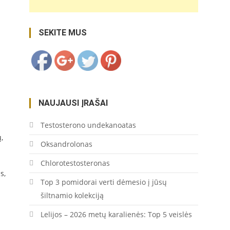
yra-
daugiametis-
zolinis-
SEKITE MUS
augalas/">
Save
NAUJAUSI ĮRAŠAI
Testosterono undekanoatas
,
Oksandrolonas
Chlorotestosteronas
s,
Top 3 pomidorai verti dėmesio į jūsų
šiltnamio kolekciją
Lelijos – 2026 metų karalienės: Top 5 veislės