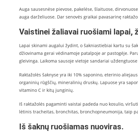
Auga sausesnėse pievose, pakelėse, šlaituose, dirvonuose, 
auga darželiuose. Dar senovės graikai pavasarinę raktažol
Vaistinei žaliavai ruošiami lapai, ž
Lapai skinami augalui žydint, o šakniastiebiai kartu su š
džiovinama gerai vėdinamoje patalpoje ar pastogėje. Paruo
gleivinga. Laikoma sausoje vietoje sandariai uždengtuose
Raktažolės šaknyse yra iki 10% saponino, eterinio aliejaus 
organinių rūgščių, mineralinių druskų. Lapuose yra saponi
vitamino C ir kitų junginių.
Iš raktažolės pagaminti vaistai padeda nuo kosulio, viršu
lėtinis tracheitas, bronchitas, bronchopneumonija, taip pa
Iš šaknų ruošiamas nuoviras.