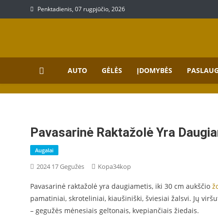
Skip
Penktadienis, 07 rugpjūčio, 2026
to
content
Prekių, paslaugų aprašy
Aprašymai apie paslaugas bei prekes
AUTO
GĖLĖS
ĮDOMYBĖS
PASLAU
Pavasarinė Raktažolė Yra Daugia
Augalai
2024 17 Gegužės
Kopa34kop
Pavasarinė raktažolė yra daugiametis, iki 30 cm aukščio
ž
pamatiniai, skroteliniai, kiaušiniški, šviesiai žalsvi. Jų vi
– gegužės mėnesiais geltonais, kvepiančiais žiedais.