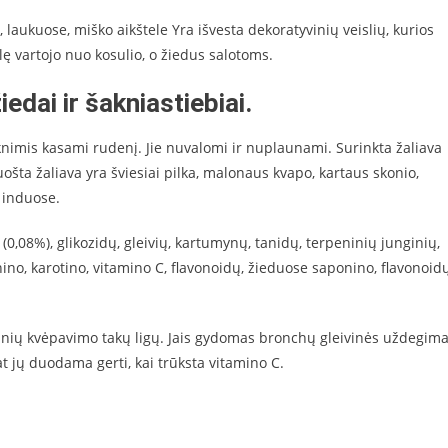
laukuose, miško aikštele Yra išvesta dekoratyvinių veislių, kurios
ę vartojo nuo kosulio, o žiedus salotoms.
iedai ir šakniastiebiai.
aknimis kasami rudenį. Jie nuvalomi ir nuplaunami. Surinkta žaliava
šta žaliava yra šviesiai pilka, malonaus kvapo, kartaus skonio,
 induose.
(0,08%), glikozidų, gleivių, kartumynų, tanidų, terpeninių junginių,
no, karotino, vitamino C, flavonoidų, žieduose saponino, flavonoidų
tinių kvėpavimo takų ligų. Jais gydomas bronchų gleivinės uždegima
t jų duodama gerti, kai trūksta vitamino C.