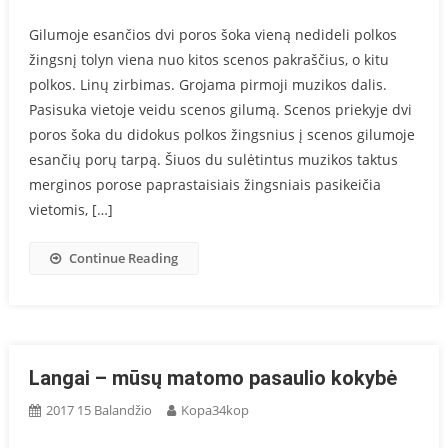
Gilumoje esančios dvi poros šoka vieną nedideli polkos
žingsnį tolyn viena nuo kitos scenos pakraščius, o kitu
polkos. Linų zirbimas. Grojama pirmoji muzikos dalis.
Pasisuka vietoje veidu scenos gilumą. Scenos priekyje dvi
poros šoka du didokus polkos žingsnius į scenos gilumoje
esančių porų tarpą. Šiuos du sulėtintus muzikos taktus
merginos porose paprastaisiais žingsniais pasikeičia
vietomis, […]
Continue Reading
Langai – mūsų matomo pasaulio kokybė
2017 15 Balandžio
Kopa34kop