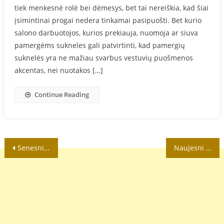
tiek menkesnė rolė bei dėmesys, bet tai nereiškia, kad šiai
įsimintinai progai nedera tinkamai pasipuošti. Bet kurio
salono darbuotojos, kurios prekiauja, nuomoja ar siuva
pamergėms sukneles gali patvirtinti, kad pamergių
suknelės yra ne mažiau svarbus vestuvių puošmenos
akcentas, nei nuotakos […]
Continue Reading
Navigacija
Senesni įrašai
Naujesni įrašai
tarp
įrašų