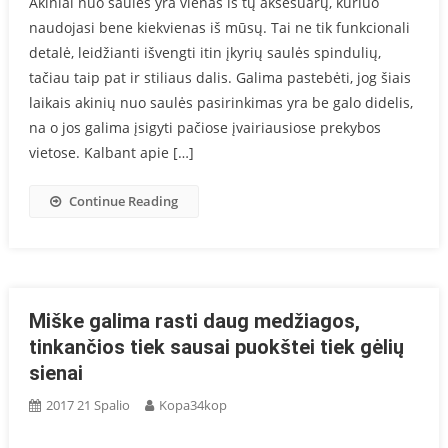
Akiniai nuo saulės yra vienas iš tų aksesuarų, kuriuo
naudojasi bene kiekvienas iš mūsų. Tai ne tik funkcionali
detalė, leidžianti išvengti itin įkyrių saulės spindulių,
tačiau taip pat ir stiliaus dalis. Galima pastebėti, jog šiais
laikais akinių nuo saulės pasirinkimas yra be galo didelis,
na o jos galima įsigyti pačiose įvairiausiose prekybos
vietose. Kalbant apie […]
Continue Reading
Miške galima rasti daug medžiagos,
tinkančios tiek sausai puokštei tiek gėlių
sienai
2017 21 Spalio
Kopa34kop