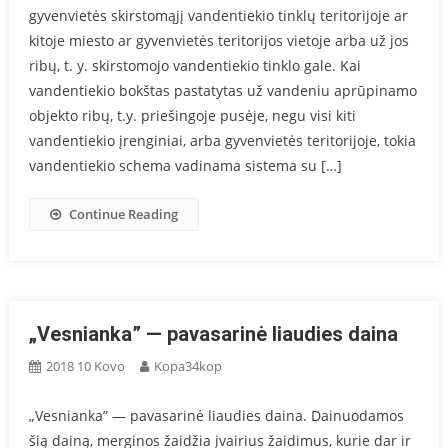
gyvenvietės skirstomąjį vandentiekio tinklų teritorijoje ar
kitoje miesto ar gyvenvietės teritorijos vietoje arba už jos
ribų, t. y. skirstomojo vandentiekio tinklo gale. Kai
vandentiekio bokštas pastatytas už vandeniu aprūpinamo
objekto ribų, t.y. priešingoje pusėje, negu visi kiti
vandentiekio įrenginiai, arba gyvenvietės teritorijoje, tokia
vandentiekio schema vadinama sistema su […]
Continue Reading
„Vesnianka” — pavasarinė liaudies daina
2018 10 Kovo
Kopa34kop
„Vesnianka” — pavasarinė liaudies daina. Dainuodamos
šią dainą, merginos žaidžia įvairius žaidimus, kurie dar ir