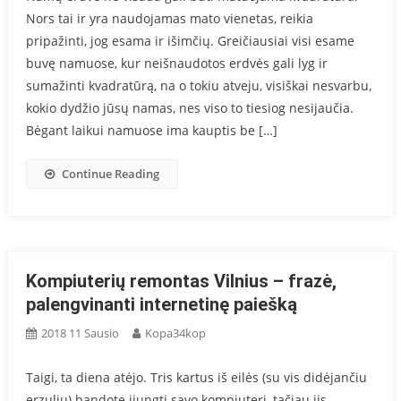
Nors tai ir yra naudojamas mato vienetas, reikia
pripažinti, jog esama ir išimčių. Greičiausiai visi esame
buvę namuose, kur neišnaudotos erdvės gali lyg ir
sumažinti kvadratūrą, na o tokiu atveju, visiškai nesvarbu,
kokio dydžio jūsų namas, nes viso to tiesiog nesijaučia.
Bėgant laikui namuose ima kauptis be […]
Continue Reading
Kompiuterių remontas Vilnius – frazė,
palengvinanti internetinę paiešką
2018 11 Sausio
Kopa34kop
Taigi, ta diena atėjo. Tris kartus iš eilės (su vis didėjančiu
erzuliu) bandote įjungti savo kompiuterį, tačiau jis