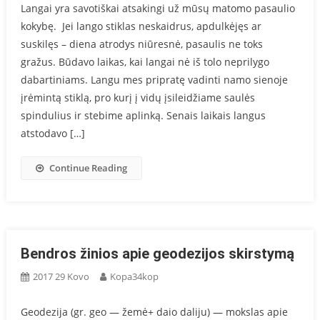
Langai yra savotiškai atsakingi už mūsų matomo pasaulio
kokybę. Jei lango stiklas neskaidrus, apdulkėjęs ar
suskilęs – diena atrodys niūresnė, pasaulis ne toks
gražus. Būdavo laikas, kai langai nė iš tolo neprilygo
dabartiniams. Langu mes pripratę vadinti namo sienoje
įrėmintą stiklą, pro kurį į vidų įsileidžiame saulės
spindulius ir stebime aplinką. Senais laikais langus
atstodavo […]
Continue Reading
Bendros žinios apie geodezijos skirstymą
2017 29 Kovo
Kopa34kop
Geodezija (gr. geo — žemė+ daio daliju) — mokslas apie