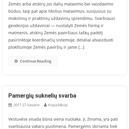
Zemės arba atskirų jos dalių matavimo bei vaizdavimo
būdus, taip pat apie tikslius matavimus, susijusius su
mokslinių ir prak­tinių uždavinių sprendimu. Svarbiausi
geodezijos uždaviniai — nustatyti Zemės formą ir
matmenis, atskirų Zemės paviršiaus taškų padėtį
pasirinktoje ko­ordinačių sistemoje, detaliai atvaizduoti
plokštumoje Zemės pa­viršių ir jame […]
Continue Reading
Pamergių suknelių svarba
2017 27 Vasario
Kopa34kop
Vestuvėse visada būna viena nuotaka. Ji, žinoma, yra pati
svarbiausia vakaro puošmena. Pamergėms skiriama šiek