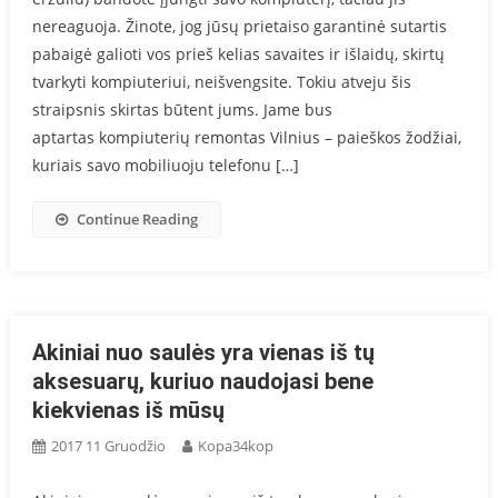
nereaguoja. Žinote, jog jūsų prietaiso garantinė sutartis
pabaigė galioti vos prieš kelias savaites ir išlaidų, skirtų
tvarkyti kompiuteriui, neišvengsite. Tokiu atveju šis
straipsnis skirtas būtent jums. Jame bus
aptartas kompiuterių remontas Vilnius – paieškos žodžiai,
kuriais savo mobiliuoju telefonu […]
Continue Reading
Akiniai nuo saulės yra vienas iš tų
aksesuarų, kuriuo naudojasi bene
kiekvienas iš mūsų
2017 11 Gruodžio
Kopa34kop