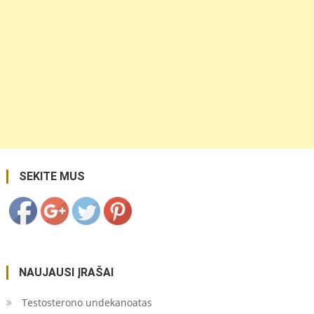
https://coupon.lt/paslaugos/page/2/">
Save
SEKITE MUS
NAUJAUSI ĮRAŠAI
Testosterono undekanoatas