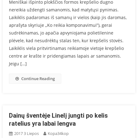
Meniškai išpinto plokščios formos krepšelio dugno
nereikia uždengti samanomis, kad matytųsi pynimas.
Laikiklis padaromas iš samanų ir vielos (kaip jis daromas,
aprašyta skyriuje „Ko reikia komponavimui”), gerai
sudrėkinamas, jo apačia apvyniojama polietilenine
plėvele, kad nesudrėktų stalas ten, kur krepšelis stovės.
Laikiklis viela pritvirtinamas reikiamoje vietoje krepšelio
centre ar krašte ir pridengiamas lapais ar samanomis.
Jeigu […]
Continue Reading
Dainų šventėje Linelį jungti po kelis
ratelius yra labai lengva
2017 3 Liepos
Kopa34kop