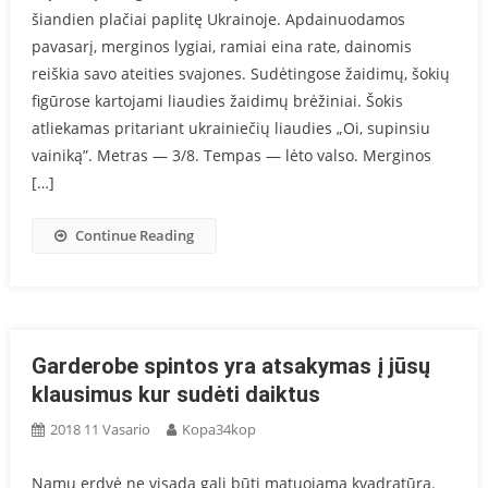
šiandien plačiai paplitę Ukrainoje. Apdainuodamos
pavasarį, merginos lygiai, ramiai eina rate, dainomis
reiškia savo ateities svajones. Sudėtingose žaidimų, šokių
figūrose kartojami liaudies žaidimų brėžiniai. Šokis
atliekamas pritariant ukrainiečių liaudies „Oi, supinsiu
vainiką”. Metras — 3/8. Tempas — lėto valso. Merginos
[…]
Continue Reading
Garderobe spintos yra atsakymas į jūsų
klausimus kur sudėti daiktus
2018 11 Vasario
Kopa34kop
Namų erdvė ne visada gali būti matuojama kvadratūra.