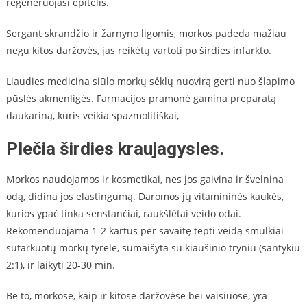
regeneruojasi epitelis.
Sergant skrandžio ir žarnyno ligomis, morkos padeda mažiau
negu kitos daržovės, jas reikėtų vartoti po širdies infarkto.
Liaudies medicina siūlo morkų sėklų nuovirą gerti nuo šlapimo
pūslės akmenligės. Farmacijos pramonė gamina preparatą
daukariną, kuris veikia spazmolitiškai,
Plečia širdies kraujagysles.
Morkos naudojamos ir kosmetikai, nes jos gaivina ir švelnina
odą, didina jos elastingumą. Daromos jų vitamininės kaukės,
kurios ypač tinka senstančiai, raukšlėtai
veido
odai.
Rekomenduojama 1-2 kartus per savaitę tepti
veidą
smulkiai
sutarkuotų morkų tyrele, sumaišyta su kiaušinio tryniu (santykiu
2:1), ir laikyti 20-30 min.
Be to, morkose, kaip ir kitose daržovėse bei vaisiuose, yra