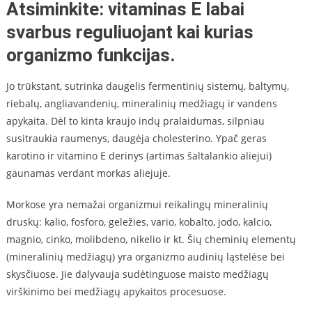
Atsiminkite: vitaminas E labai
svarbus reguliuojant kai kurias
organizmo funkcijas.
Jo trūkstant, sutrinka daugelis fermentinių sistemų, baltymų,
riebalų, angliavandenių, mineralinių medžiagų ir vandens
apykaita. Dėl to kinta kraujo indų pralaidumas, silpniau
susitraukia raumenys, daugėja cholesterino. Ypač geras
karotino ir vitamino E derinys (artimas šaltalankio aliejui)
gaunamas verdant morkas aliejuje.
Morkose yra nemažai organizmui reikalingų mineralinių
druskų: kalio, fosforo, geležies, vario, kobalto, jodo, kalcio,
magnio, cinko, molibdeno, nikelio ir kt. Šių cheminių elementų
(mineralinių medžiagų) yra organizmo audinių ląstelėse bei
skysčiuose. Jie dalyvauja sudėtinguose maisto medžiagų
virškinimo bei medžiagų apykaitos procesuose.