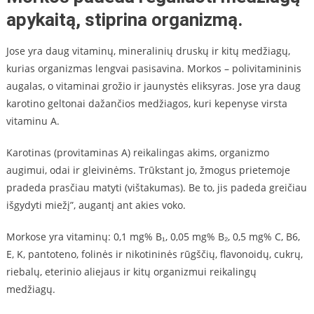
apykaitą, stiprina organizmą.
Jose yra daug vitaminų, mineralinių druskų ir kitų medžiagų,
kurias organizmas lengvai pasisavina. Morkos – polivitamininis
augalas, o vitaminai grožio ir jaunystės eliksyras. Jose yra daug
karotino geltonai dažančios medžiagos, kuri kepenyse virsta
vitaminu A.
Karotinas (provitaminas A) reikalingas akims, organizmo
augimui, odai ir gleivinėms. Trūkstant jo, žmogus prietemoje
pradeda prasčiau matyti (vištakumas). Be to, jis padeda greičiau
išgydyti miežį”, augantį ant akies voko.
Morkose yra vitaminų: 0,1 mg% B₁, 0,05 mg% B₂, 0,5 mg% C, B6,
E, K, pantoteno, folinės ir nikotininės rūgščių, flavonoidų, cukrų,
riebalų, eterinio aliejaus ir kitų organizmui reikalingų
medžiagų.