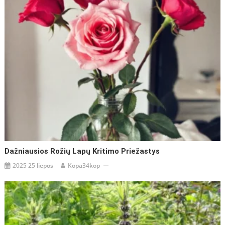
Dažniausios Rožių Lapų Kritimo Priežastys
2025 25 liepos
Kopa34kop