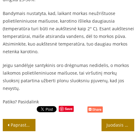
Bandymais nustatyta, kad, laikant morkas neužrištuose
polietileniniuose maišuose, karotino išlieka daugiausia
(temperatūra turi būti ne aukštesnė kaip 2° C). Esant aukštesnei
temperatūrai, maiše atsiranda vandens, dėl to morkos pūva.
Atsiminkite, kuo aukštesnė temperatūra, tuo daugiau morkos
netenka karotino.
Jeigu sandėlyje santykinis oro drėgnumas nedidelis, o morkos
laikomos polietileniniuose maišuose, tai viršutinį morkų
sluoksnį patartina užberti plonu sluoksniu pjuvenų, kad jos
nevystų.
Patiko? Pasidalink
Save
Navigacija
Paprastoji sukatžolė yra daugiametis, iki 80 cm aukščio žolinis augalas
Juodasis šeivamedis – krūmas su smulkiais kvapiais žiedais
tarp