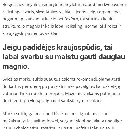
Be geležies negali susidaryti hemoglobinas, audinių kvėpavimui
reikalingas varis, skydliaukės veiklai – jodas. Jeigu organizmas
negauna pakankamai kalcio bei fosforo, tai sutrinka kaulų
struktūra, o magnis ir kalis labai reikalingi normaliai širdies ir
kraujagyslių sistemos veiklai.
Jeigu padidėjęs kraujospūdis, tai
labai svarbu su maistu gauti daugiau
magnio.
Šviežias morkų sultis suaugusiesiems rekomenduojama gerti
du kartus per dieną po pusę stiklinės pavalgius, kai užkietėję
viduriai. Tinka nuo hemorojaus. Mažiems vaikams patariama
duoti gerti po vieną valgomąjį šaukštą ryte ir vakare.
Morkų sulčių galima duoti išsekusiems ligoniams, esant
mažakraujystei, avitaminozei, sergant šlapimo takų akmenlige,
lėtiniu cholecistitu, gastritu, laringitu, nefritu ir kt. Be to, jų