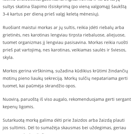
sultys skatina šlapimo išsiskyrimą (po vieną valgomąjį šaukštą
3-4 kartus per dieną prieš valgį keletą mėnesių).
Ruošiant maistui morkas ar jų sultis, reikia įdėti riebalų arba
grietinės, nes karotinas lengviau tirpsta riebaluose, aliejuose,
tuomet organizmas jį lengviau pasisavina. Morkas reikia ruošti
prieš pat vartojimą, nes karotinas, veikiamas saulės ir šviesos,
skyla.
Morkos gerina virškinimą, sužadina kūdikius krūtimi žindančių
motinų pieno liaukų sekreciją. Morkų sulčių nepatariama gerti
tuomet, kai paūmėja skrandžio opos.
Nuovirą, paruoštą iš viso augalo, rekomenduojama gerti sergant
kepenų ligomis.
Sutarkuotą morką galima dėti prie žaizdos arba žaizdą plauti
jos sultimis. Dėl to sumažėja skausmas bei uždegimas, geriau