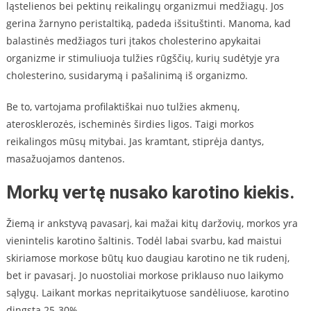
ląstelienos bei pektinų reikalingų organizmui medžiagų. Jos
gerina žarnyno peristaltiką, padeda išsituštinti. Manoma, kad
balastinės medžiagos turi įtakos cholesterino apykaitai
organizme ir stimuliuoja tulžies rūgščių, kurių sudėtyje yra
cholesterino, susidarymą i pašalinimą iš organizmo.
Be to, vartojama profilaktiškai nuo tulžies akmenų,
aterosklerozės, ischeminės širdies ligos. Taigi morkos
reikalingos mūsų mitybai. Jas kramtant, stiprėja dantys,
masažuojamos dantenos.
Morkų vertę nusako karotino kiekis.
Žiemą ir ankstyvą pavasarį, kai mažai kitų daržovių, morkos yra
vienintelis karotino šaltinis. Todėl labai svarbu, kad maistui
skiriamose morkose būtų kuo daugiau karotino ne tik rudenį,
bet ir pavasarį. Jo nuostoliai morkose priklauso nuo laikymo
sąlygų. Laikant morkas nepritaikytuose sandėliuose, karotino
dingsta 25-30%.