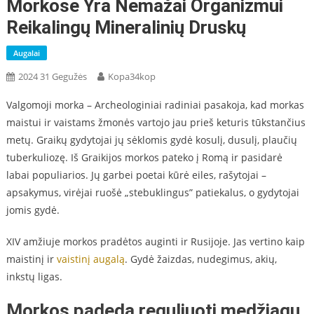
Morkose Yra Nemažai Organizmui
Reikalingų Mineralinių Druskų
Augalai
2024 31 Gegužės
Kopa34kop
Valgomoji morka
–
Archeologiniai radiniai pasakoja, kad morkas
maistui ir vaistams žmonės vartojo jau prieš keturis tūkstančius
metų. Graikų gydytojai jų sėklomis gydė kosulį, dusulį, plaučių
tuberkuliozę. Iš Graikijos morkos pateko į Romą ir pasidarė
labai populiarios. Jų garbei poetai kūrė eiles, rašytojai –
apsakymus, virėjai ruošė „stebuklingus” patiekalus, o gydytojai
jomis gydė.
XIV amžiuje morkos pradėtos auginti ir Rusijoje. Jas vertino kaip
maistinį ir
vaistinį augalą
. Gydė žaizdas, nudegimus, akių,
inkstų ligas.
Morkos padeda reguliuoti medžiagų