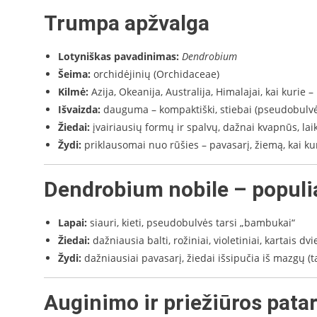
Trumpa apžvalga
Lotyniškas pavadinimas:
Dendrobium
Šeima:
orchidėjinių (Orchidaceae)
Kilmė:
Azija, Okeanija, Australija, Himalajai, kai kurie 
Išvaizda:
dauguma – kompaktiški, stiebai (pseudobulvės
Žiedai:
įvairiausių formų ir spalvų, dažnai kvapnūs, la
Žydi:
priklausomai nuo rūšies – pavasarį, žiemą, kai kur
Dendrobium nobile
– populi
Lapai:
siauri, kieti, pseudobulvės tarsi „bambukai“
Žiedai:
dažniausia balti, rožiniai, violetiniai, kartais dv
Žydi:
dažniausiai pavasarį, žiedai išsipučia iš mazgų (ta
Auginimo ir priežiūros pata