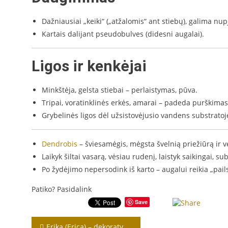
Dažniausiai „keiki“ („atžalomis“ ant stiebų), galima nup
Kartais dalijant pseudobulves (didesni augalai).
Ligos ir kenkėjai
Minkštėja, gelsta stiebai – perlaistymas, pūva.
Tripai, voratinklinės erkės, amarai – padeda purškimas 
Grybelinės ligos dėl užsistovėjusio vandens substratoj
Dendrobis
– šviesamėgis, mėgsta švelnią priežiūrą ir 
Laikyk šiltai vasarą, vėsiau rudenį, laistyk saikingai, su
Po žydėjimo nepersodink iš karto – augalui reikia „pails
Patiko? Pasidalink
Save
Navigacija
Erika (Erica) – dekoratyvinis puskrūmis