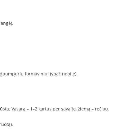
langė).
dpumpurių formavimui (ypač nobile).
iūsta. Vasarą – 1–2 kartus per savaitę, žiemą – rečiau.
ruotą).