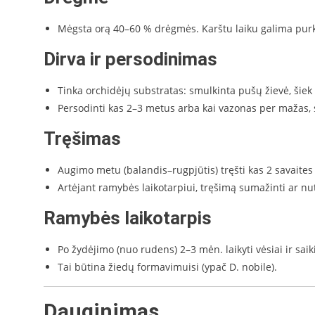
Mėgsta orą 40–60 % drėgmės. Karštu laiku galima purkšt
Dirva ir persodinimas
Tinka orchidėjų substratas: smulkinta pušų žievė, šiek 
Persodinti kas 2–3 metus arba kai vazonas per mažas, 
Tręšimas
Augimo metu (balandis–rugpjūtis) tręšti kas 2 savaites
Artėjant ramybės laikotarpiui, tręšimą sumažinti ar nut
Ramybės laikotarpis
Po žydėjimo (nuo rudens) 2–3 mėn. laikyti vėsiai ir saiki
Tai būtina žiedų formavimuisi (ypač D. nobile).
Dauginimas