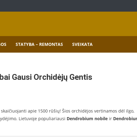
mai.
GOS
STATYBA – REMONTAS
SVEIKATA
bai Gausi Orchidėjų Gentis
, skaičiuojanti apie 1500 rūšių! Šios orchidėjos vertinamos dėl ilgo,
žydėjimo. Lietuvoje populiariausi
Dendrobium nobile
ir
Dendrobi