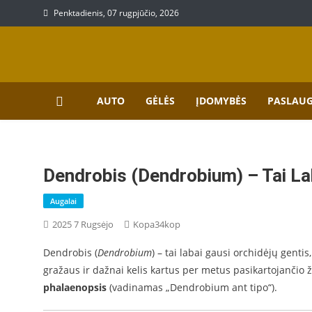
Skip
Penktadienis, 07 rugpjūčio, 2026
to
content
Prekių, paslaugų aprašy
Aprašymai apie paslaugas bei prekes
AUTO
GĖLĖS
ĮDOMYBĖS
PASLAU
Dendrobis (Dendrobium) – Tai La
Augalai
2025 7 Rugsėjo
Kopa34kop
Dendrobis (
Dendrobium
) – tai labai gausi orchidėjų gentis
gražaus ir dažnai kelis kartus per metus pasikartojančio 
phalaenopsis
(vadinamas „Dendrobium ant tipo“).