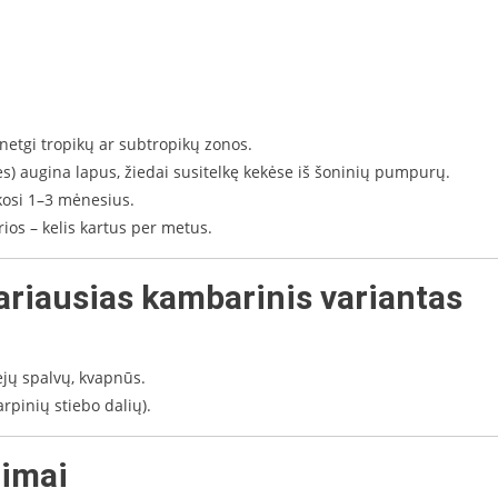
– netgi tropikų ar subtropikų zonos.
) augina lapus, žiedai susitelkę kekėse iš šoninių pumpurų.
ikosi 1–3 mėnesius.
ios – kelis kartus per metus.
ariausias kambarinis variantas
iejų spalvų, kvapnūs.
rpinių stiebo dalių).
rimai