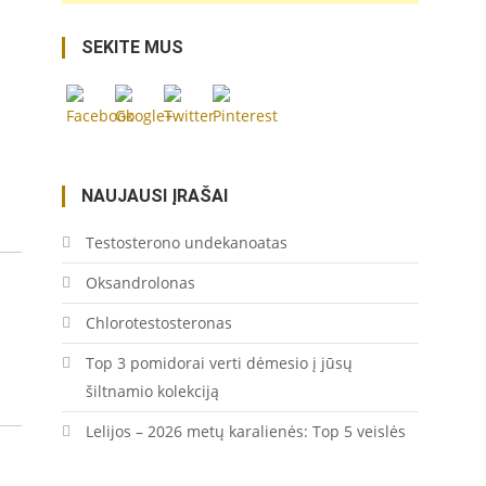
gausi-
orchideju-
SEKITE MUS
gentis/">
Save
NAUJAUSI ĮRAŠAI
Testosterono undekanoatas
Oksandrolonas
Chlorotestosteronas
Top 3 pomidorai verti dėmesio į jūsų
šiltnamio kolekciją
Lelijos – 2026 metų karalienės: Top 5 veislės