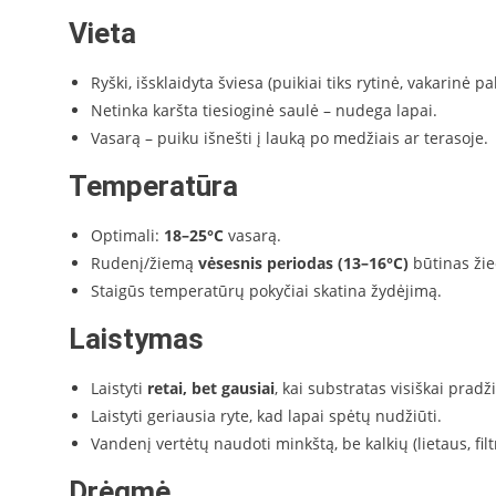
Vieta
Ryški, išsklaidyta šviesa (puikiai tiks rytinė, vakarinė pa
Netinka karšta tiesioginė saulė – nudega lapai.
Vasarą – puiku išnešti į lauką po medžiais ar terasoje.
Temperatūra
Optimali:
18–25°C
vasarą.
Rudenį/žiemą
vėsesnis periodas (13–16°C)
būtinas žie
Staigūs temperatūrų pokyčiai skatina žydėjimą.
Laistymas
Laistyti
retai, bet gausiai
, kai substratas visiškai pradž
Laistyti geriausia ryte, kad lapai spėtų nudžiūti.
Vandenį vertėtų naudoti minkštą, be kalkių (lietaus, filt
Drėgmė