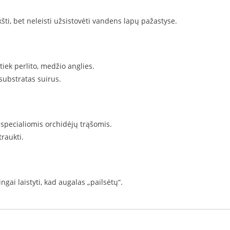
i, bet neleisti užsistovėti vandens lapų pažastyse.
tiek perlito, medžio anglies.
substratas suirus.
 specialiomis orchidėjų trąšomis.
raukti.
ngai laistyti, kad augalas „pailsėtų“.