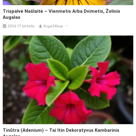
Trispalvė Našlaitė – Vienmetis Arba Dvimetis, Žolinis
Augalas
2024 17 birželio
Kopa34kop
Tinūtra (Adenium) – Tai Itin Dekoratyvus Kambarinis