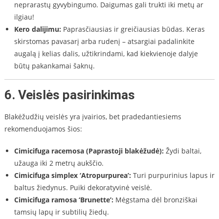
neprarastų gyvybingumo. Daigumas gali trukti iki metų ar
ilgiau!
Kero dalijimu:
Paprasčiausias ir greičiausias būdas. Keras
skirstomas pavasarį arba rudenį – atsargiai padalinkite
augalą į kelias dalis, užtikrindami, kad kiekvienoje dalyje
būtų pakankamai šaknų.
6. Veislės pasirinkimas
Blakėžudžių veislės yra įvairios, bet pradedantiesiems
rekomenduojamos šios:
Cimicifuga racemosa (Paprastoji blakėžudė):
Žydi baltai,
užauga iki 2 metrų aukščio.
Cimicifuga simplex ‘Atropurpurea’:
Turi purpurinius lapus ir
baltus žiedynus. Puiki dekoratyvinė veislė.
Cimicifuga ramosa ‘Brunette’:
Mėgstama dėl bronziškai
tamsių lapų ir subtilių žiedų.