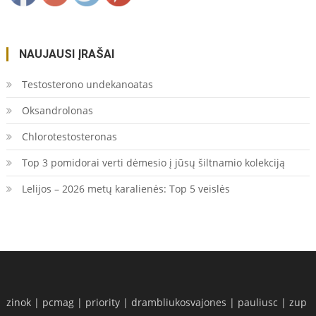
NAUJAUSI ĮRAŠAI
Testosterono undekanoatas
Oksandrolonas
Chlorotestosteronas
Top 3 pomidorai verti dėmesio į jūsų šiltnamio kolekciją
Lelijos – 2026 metų karalienės: Top 5 veislės
zinok
|
pcmag
|
priority
|
drambliukosvajones
|
pauliusc
|
zup