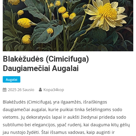
Blakėžudės (Cimicifuga)
Daugiamečiai Augalai
Augalai
2025 26 Sausio
Kopa34kop
Blakėžudės (Cimicifuga), yra ilgaamžės, išraiškingos
daugiamečiai augalai, kurie puikiai tinka šešėlingoms sodo
vietoms. Jų dekoratyvūs lapai ir aukšti žiedynai prideda sodo
subtilumo bei elegancijos, ypač rudenį, kai dauguma kitų gėlių
jau nustojo žydėti. Štai išsamus vadovas, kaip auginti ir