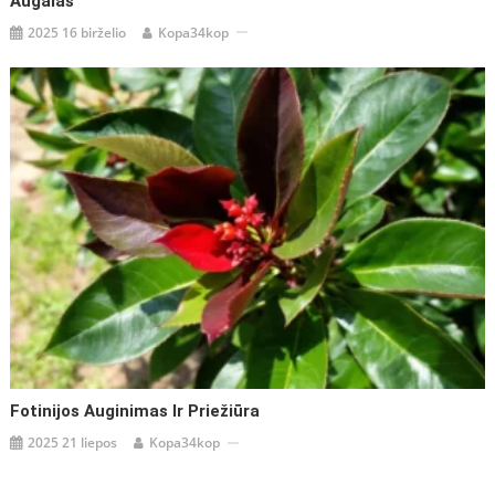
Augalas
2025 16 birželio
Kopa34kop
Fotinijos Auginimas Ir Priežiūra
2025 21 liepos
Kopa34kop