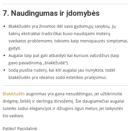
7. Naudingumas ir įdomybės
Blakėžudės yra žinomos dėl savo gydomųjų savybių. Jų
šaknų ekstraktai tradiciškai buvo naudojami moterų
sveikatos problemoms, tokioms kaip menopauzės simptomai,
gydyti.
Augalai taip pat gali atbaidyti kai kuriuos vabzdžius (taip
gavo pavadinimą „blakėžudė“).
Sodą puošia rudenį, kai kiti augalai jau nunyksta, todėl
blakėžudės yra idealios sodo estetikos pratęsimui.
Blakėžudės
auginimas yra gana nesudėtingas, jei užtikrinsite
drėgmę, šešėlį ir derlingą dirvožemį. Šie daugiamečiai augalai
suteiks sodui elegancijos ir džiugins ilgus metus, jei laikysitės
šio vadovo.
Patiko? Pasidalink