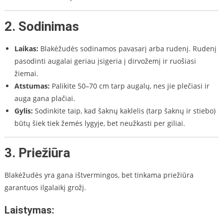
2. Sodinimas
Laikas:
Blakėžudės sodinamos pavasarį arba rudenį. Rudenį
pasodinti augalai geriau įsigeria į dirvožemį ir ruošiasi
žiemai.
Atstumas:
Palikite 50–70 cm tarp augalų, nes jie plečiasi ir
auga gana plačiai.
Gylis:
Sodinkite taip, kad šaknų kaklelis (tarp šaknų ir stiebo)
būtų šiek tiek žemės lygyje, bet neužkasti per giliai.
3. Priežiūra
Blakėžudės yra gana ištvermingos, bet tinkama priežiūra
garantuos ilgalaikį grožį.
Laistymas: