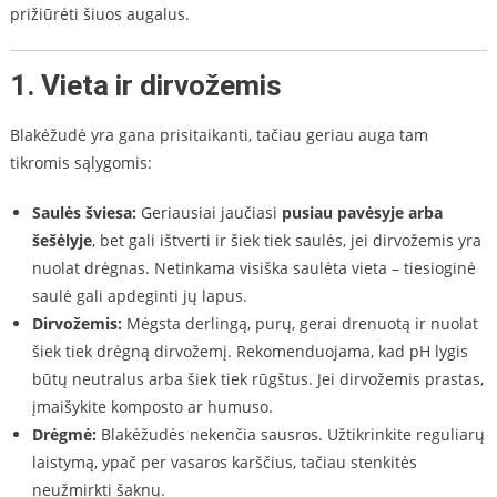
prižiūrėti šiuos augalus.
1. Vieta ir dirvožemis
Blakėžudė yra gana prisitaikanti, tačiau geriau auga tam
tikromis sąlygomis:
Saulės šviesa:
Geriausiai jaučiasi
pusiau pavėsyje arba
šešėlyje
, bet gali ištverti ir šiek tiek saulės, jei dirvožemis yra
nuolat drėgnas. Netinkama visiška saulėta vieta – tiesioginė
saulė gali apdeginti jų lapus.
Dirvožemis:
Mėgsta derlingą, purų, gerai drenuotą ir nuolat
šiek tiek drėgną dirvožemį. Rekomenduojama, kad pH lygis
būtų neutralus arba šiek tiek rūgštus. Jei dirvožemis prastas,
įmaišykite komposto ar humuso.
Drėgmė:
Blakėžudės nekenčia sausros. Užtikrinkite reguliarų
laistymą, ypač per vasaros karščius, tačiau stenkitės
neužmirkti šaknų.