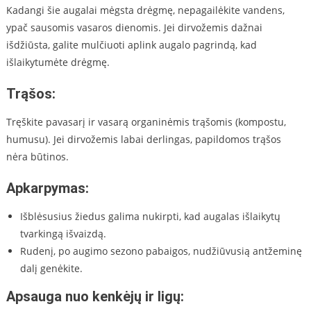
Kadangi šie augalai mėgsta drėgmę, nepagailėkite vandens,
ypač sausomis vasaros dienomis. Jei dirvožemis dažnai
išdžiūsta, galite mulčiuoti aplink augalo pagrindą, kad
išlaikytumėte drėgmę.
Trąšos:
Tręškite pavasarį ir vasarą organinėmis trąšomis (kompostu,
humusu). Jei dirvožemis labai derlingas, papildomos trąšos
nėra būtinos.
Apkarpymas:
Išblėsusius žiedus galima nukirpti, kad augalas išlaikytų
tvarkingą išvaizdą.
Rudenį, po augimo sezono pabaigos, nudžiūvusią antžeminę
dalį genėkite.
Apsauga nuo kenkėjų ir ligų: