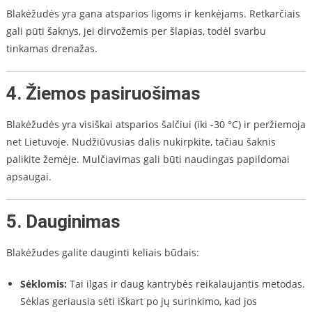
Blakėžudės yra gana atsparios ligoms ir kenkėjams. Retkarčiais
gali pūti šaknys, jei dirvožemis per šlapias, todėl svarbu
tinkamas drenažas.
4. Žiemos pasiruošimas
Blakėžudės yra visiškai atsparios šalčiui (iki -30 °C) ir peržiemoja
net Lietuvoje. Nudžiūvusias dalis nukirpkite, tačiau šaknis
palikite žemėje. Mulčiavimas gali būti naudingas papildomai
apsaugai.
5. Dauginimas
Blakėžudes galite dauginti keliais būdais:
Sėklomis:
Tai ilgas ir daug kantrybės reikalaujantis metodas.
Sėklas geriausia sėti iškart po jų surinkimo, kad jos