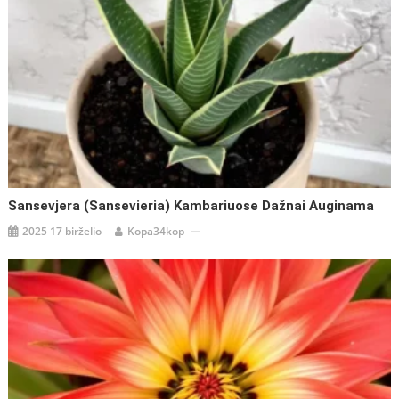
Sansevjera (Sansevieria) Kambariuose Dažnai Auginama
2025 17 birželio
Kopa34kop