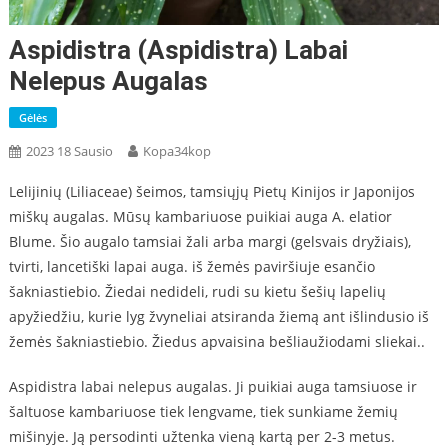
Aspidistra (Aspidistra) Labai
Nelepus Augalas
Gėlės
2023 18 Sausio
Kopa34kop
Lelijinių (Liliaceae) šeimos, tamsiųjų Pietų Kinijos ir Japonijos
miškų augalas. Mūsų kambariuose puikiai auga A. elatior
Blume. Šio augalo tamsiai žali arba margi (gelsvais dryžiais),
tvirti, lancetiški lapai auga. iš žemės paviršiuje esančio
šakniastiebio.
Ž
iedai nedideli, rudi su kietu šešių lapelių
apyžiedžiu, kurie lyg žvyneliai atsiranda žiemą ant išlindusio iš
žemės šakniastiebio.
Ž
iedus apvaisina bešliaužiodami sliekai..
Aspidistra labai nelepus augalas. Ji puikiai auga tamsiuose ir
šaltuose kambariuose tiek lengvame, tiek sunkiame žemių
mišinyje. Ją persodinti užtenka vieną kartą per 2-3 metus.