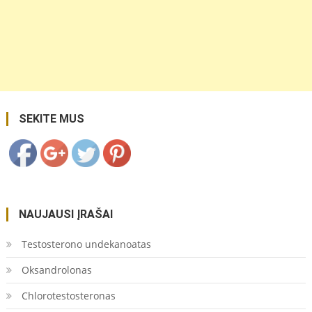
https://coupon.lt/aspidistra-
aspidistra-
labai-
nelepus-
augalas/">
Save
SEKITE MUS
NAUJAUSI ĮRAŠAI
Testosterono undekanoatas
Oksandrolonas
Chlorotestosteronas