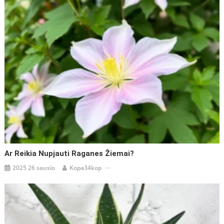
Ar Reikia Nupjauti Raganes Žiemai?
2025 26 sausio
Kopa34kop