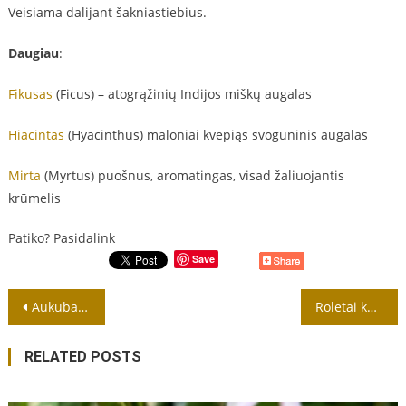
Veisiama dalijant šakniastiebius.
Daugiau
:
Fikusas
(Ficus) – atogrąžinių Indijos miškų augalas
Hiacintas
(Hyacinthus) maloniai kvepiąs svogūninis augalas
Mirta
(Myrtus) puošnus, aromatingas, visad žaliuojantis
krūmelis
Patiko? Pasidalink
Save
Navigacija
Aukuba (Auksamedis) – Aucuba visad žaliuojantis krūmelis
Roletai kaina, kiek gali kainuoti ir kas įtakoja
tarp
RELATED POSTS
įrašų