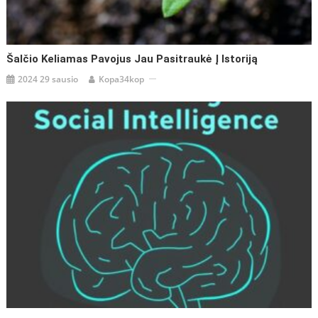
Šalčio Keliamas Pavojus Jau Pasitraukė Į Istoriją
2024 29 sausio
Kopa34kop