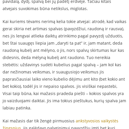
pavidalą, dydį, spalvą bei jų padėtį erdvėje. Tačiau kitais
atvejais suvokimas būna netikslus, miglotas.
Kai kuriems tėvams nerimą kelia tokie atvejai: atrodė, kad vaikas
gerai skiria net artimas spalvas (pavyzdžiui, raudoną ir rausva),
nes jis lengvai atlieka daiktų atrinkimo pagal pavyzdį užduotis,
bet štai suaugęs liepia jam ,,daryti ta pat” ir, jam matant, deda
raudoną kubelį ant mėlyno, o jis, nors spalvų skirtumas kur kas
didesnis, deda mėlyną kubelį ant raudono. Tuo nereikia
stebėtis: uždavinys sudėti kubelius pagal spalvą – jam kol kas
dar nežinomas veiksmas, ir suaugusiojo veiksmus jis
paprasčiausiai laiko vieno kubelio dėjimu ant kito (bet kokio ant
bet kokio), todėl jis ir nepaiso spalvos. jis visiškai nepastebi,
Visai taip būna, kai mažasis pradeda piešti – kokios spalvos yra
jo vaizduojami daiktai. Jis ima tokius pieštukus, kurių spalva jam
labiau patinka.
Kai mažasis dar tik žengė pirmuosius
ankstyvosios vaikystės
žingsnius
. jis galėdavo palyginimui pavyzdžiu imti bet kurį