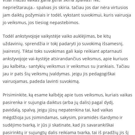
neprieštarauja.- spalvas jis skiria. tačiau jos dar nėra virtusios
jam daiktų požymiais ir todėl, vykstant suvokimui, kuris vairuoja
jo veiksmus, jos tiesiog nepastebimos.
Todėl ankstyvojoje vaikystėje vaiko auklėjimas, be kitų
uždavinių. sprendžia ir tokį padaryti jo suvokimą išsamesnį,
įvairesnį. Tiktai toks suvokimas gali kaip reikiant aptarnauti
ankstyvojoje vai-kystėje atsirandančius veiksmus, apie kuriuos
jau kalbėta,- santykių veiksmus ir veiksmus su įrankiais. Tačiau
jau ir pats šių veiksmų įvaldymas. jeigu jis pedagogiškai
vairuojamas, padeda lavinti suvokimą.
Prisiminkite, ką esame kalbėję apie tuos veiksmus, kuriais vaikas
pasirenka ir sujungia daiktus (arba jų dalis) pagal dydį,
pavidalą, spalvą. Jeigu jūsų nepatenkina tai, kad vaikas
mėgdžioja jus įsimindamas, sakysim, piramidės išardymo ir
sudėjimo tvarką, ir jūs ji skatinate, kad jis savarankiškai
pasirinktų ir sujungtų dalis reikiama tvarka, tai iš pradžių jis šį