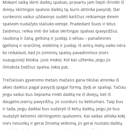
Mokant vaiką skirti daiktų spalvas, pravartu jam liepti išrinkti iš
dviejų skirtingos spalvos daiktų tą, kuris atitinka pavyzdį. Dar
sunkesnis vaikui uždavinys sudėti kaiščius reikiamoje dviem
spalvom nudažyto staliuko vietoje. Pradedant šiuos ir kitus
žaidimus, reikia imti dvi labai skirtingas spalvas (pavyzdžiui,
raudoną ir žalią, geltoną ir juodą), o vėliau – panašesnes
(geltoną ir oranžinę, violetinę ir juodą). Iš antrų metų vaiko nėra
ko reikalauti, kad jis įsimintų spalvų pavadinimus (nors
suaugusieji kitokia. juos moko). Kol kas užtenka, jeigu jis
išmoksta žodžius spalva, tokia pat,
Trečiaisiais gyvenimo metais mažasis gana tiksliai atrenka iš
akies daiktus pagal pavyzdį (pagal formą, dydį ar spalvą). Tačiau
jeigu vaikui bus liepiama rinkti daiktą ne iš dviejų, bet iš
daugelio įvairių pavyzdžių. jis susidurs su keblumais. Taip bus
ir tada, jeigu daiktai bus sudaryti iš kelių daiktų, jeigu jie bus
nudažyti keliomis skirtingomis spalvomis. Kai vaikas atlieka kokį
nors nesunkų ir gerai žinomą veiksmą, jis gerai nustato daiktų