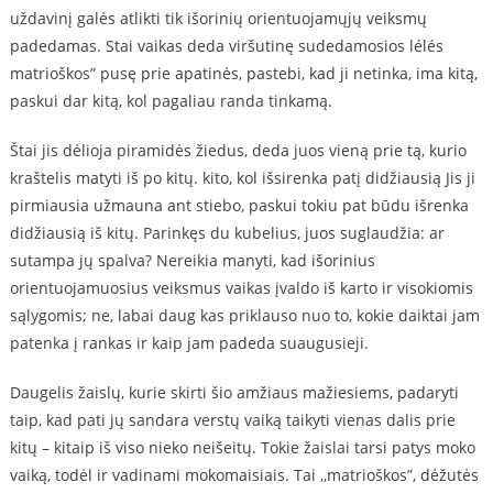
uždavinį galės atlikti tik išorinių orientuojamųjų veiksmų
padedamas. Stai vaikas deda viršutinę sudedamosios lélés
matrioškos” pusę prie apatinės, pastebi, kad ji netinka, ima kitą,
paskui dar kitą, kol pagaliau randa tinkamą.
Štai jis dėlioja piramidės žiedus, deda juos vieną prie tą, kurio
kraštelis matyti iš po kitų. kito, kol išsirenka patį didžiausią Jis ji
pirmiausia užmauna ant stiebo, paskui tokiu pat būdu išrenka
didžiausią iš kitų. Parinkęs du kubelius, juos suglaudžia: ar
sutampa jų spalva? Nereikia manyti, kad išorinius
orientuojamuosius veiksmus vaikas įvaldo iš karto ir visokiomis
sąlygomis; ne, labai daug kas priklauso nuo to, kokie daiktai jam
patenka į rankas ir kaip jam padeda suaugusieji.
Daugelis žaislų, kurie skirti šio amžiaus mažiesiems, padaryti
taip, kad pati jų sandara verstų vaiką taikyti vienas dalis prie
kitų – kitaip iš viso nieko neišeitų. Tokie žaislai tarsi patys moko
vaiką, todėl ir vadinami mokomaisiais. Tai ,,matrioškos”, dėžutės