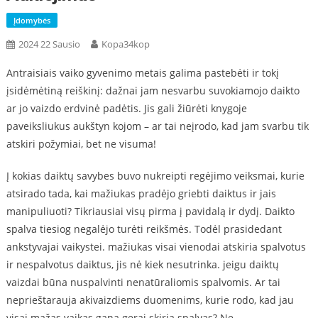
Įdomybės
2024 22 Sausio
Kopa34kop
Antraisiais vaiko gyvenimo metais galima pastebėti ir tokį
įsidėmėtiną reiškinį: dažnai jam nesvarbu suvokiamojo daikto
ar jo vaizdo erdvinė padėtis. Jis gali žiūrėti knygoje
paveiksliukus aukštyn kojom – ar tai neįrodo, kad jam svarbu tik
atskiri požymiai, bet ne visuma!
Į kokias daiktų savybes buvo nukreipti regėjimo veiksmai, kurie
atsirado tada, kai mažiukas pradėjo griebti daiktus ir jais
manipuliuoti? Tikriausiai visų pirma į pavidalą ir dydį. Daikto
spalva tiesiog negalėjo turėti reikšmės. Todėl prasidedant
ankstyvajai vaikystei. mažiukas visai vienodai atskiria spalvotus
ir nespalvotus daiktus, jis nė kiek nesutrinka. jeigu daiktų
vaizdai būna nuspalvinti nenatūraliomis spalvomis. Ar tai
neprieštarauja akivaizdiems duomenims, kurie rodo, kad jau
visai mažas vaikas gana gerai skiria spalvas? Ne,