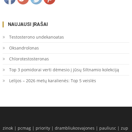
NAUJAUSI ĮRAŠAI
Testosterono undekanoatas
Oksandrolonas
Chlorotestosteronas
Top 3 pomidorai verti dėmesio į jūsų šiltnamio kolekciją
Lelijos – 2026 metų karalienės: Top 5 veislės
zinok
|
pcmag
|
priority
|
drambliukosvajones
|
pauliusc
|
zup