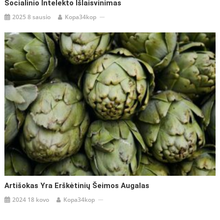
Socialinio Intelekto Išlaisvinimas
2025 8 sausio
Kopa34kop
Artišokas Yra Erškėtinių Šeimos Augalas
2024 18 kovo
Kopa34kop