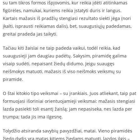
su tam tikros formos išpjovomis, kur reikia įdėti atitinkamas
figūrėles, namukai, kuriems reikia įstatyti duris ir langus.
Kartais mažasis iš pradžių stengiasi rezultato siekti jėga (nori
įkalti, isprausti reikiamas dalis), bet, suaugusiųjų padedamas,
greitai pradeda jas taikyti.
Tačiau kiti žaislai ne taip padeda vaikui, todėl reikia, kad
suaugusieji jam daugiau padėtų. Sakysim, piramidę galima
visaip sudėti, nepaisant žiedų didumo. Jeigu suaugęs
neišmokys matuoti, mažasis iš viso neišmoks veiksmų su
piramide.
O štai kitokio tipo veiksmai – su įrankiais. Juos atliekant, taip pat
formuojasi išoriniai orientuojamieji veiksmai: mažasis stengiasi
lazda pasiekti toli esantį žaislą; jam nepasiseka, nes lazda per
trumpa; tada jis ima ilgesnę.
Tolydžio atsiranda savybių pavyzdžiai, matai. Vieno piramidės
žiedo dydis yra matas kitiems žiedams matuoti, lazdos ilgis –