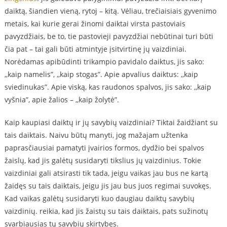
daiktą, šiandien vieną, rytoj – kitą. Vėliau, trečiaisiais gyvenimo
metais, kai kurie gerai žinomi daiktai virsta pastoviais
pavyzdžiais, be to, tie pastovieji pavyzdžiai nebūtinai turi būti
čia pat – tai gali būti atmintyje įsitvirtinę jų vaizdiniai.
Norėdamas apibūdinti trikampio pavidalo daiktus, jis sako:
,,kaip namelis”, ,,kaip stogas”. Apie apvalius daiktus: ,,kaip
sviedinukas”. Apie viską, kas raudonos spalvos, jis sako: ,,kaip
vyšnia”, apie žalios – ,,kaip žolytė”.
Kaip kaupiasi daiktų ir jų savybių vaizdiniai? Tiktai žaidžiant su
tais daiktais. Naivu būtų manyti, jog mažajam užtenka
paprasčiausiai pamatyti įvairios formos, dydžio bei spalvos
žaislų, kad jis galėtų susidaryti tikslius jų vaizdinius. Tokie
vaizdiniai gali atsirasti tik tada, jeigu vaikas jau bus ne kartą
žaidęs su tais daiktais, jeigu jis jau bus juos regimai suvokęs.
Kad vaikas galėtų susidaryti kuo daugiau daiktų savybių
vaizdinių. reikia, kad jis žaistų su tais daiktais, pats sužinotų
svarbiausias tų savybių skirtybes.