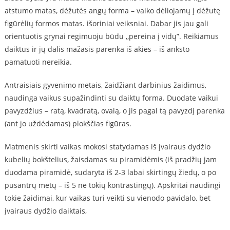
atstumo matas, dėžutės angų forma – vaiko dėliojamų į dėžutę
figūrėlių formos matas. išoriniai
veiksniai. Dabar
jis jau gali
orientuotis grynai regimuoju būdu ,,pereina į vidų”. Reikiamus
daiktus ir jų dalis mažasis parenka iš akies – iš anksto
pamatuoti nereikia.
Antraisiais gyvenimo metais, žaidžiant darbinius žaidimus,
naudinga vaikus supažindinti su daiktų forma. Duodate vaikui
pavyzdžius – ratą, kvadratą, ovalą, o jis pagal tą pavyzdį parenka
(ant jo uždėdamas) plokščias figūras.
Matmenis skirti vaikas mokosi statydamas iš įvairaus dydžio
kubelių bokštelius, žaisdamas su piramidėmis (iš pradžių jam
duodama piramidė, sudaryta iš 2-3 labai skirtingų žiedų, o po
pusantrų metų – iš 5 ne tokių kontrastingų). Apskritai naudingi
tokie žaidimai, kur vaikas turi veikti su vienodo pavidalo, bet
įvairaus dydžio daiktais,