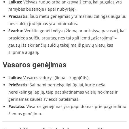
Laikas:
Vėlyvas ruduo arba ankstyva žiema, kai augalas yra
ramybės būsenoje (lapai nubyrėję).
Priežastis:
Šiuo metu genėjimas yra mažiau žalingas augalui,
nes sulčių judėjimas yra minimalus.
Svarbu:
Venkite genėti vėlyvą žiemą ar ankstyvą pavasarį, kai
prasideda sulčių srautas, nes tai gali lemti „ašarojimą” –
gausų išsiskiriančių sulčių tekėjimą iš pjūvių vietų, kas
silpnina augalą.
Vasaros genėjimas
Laikas:
Vasaros vidurys (liepa – rugpjūtis).
Priežastis:
Šalinami pernelyg ilgi ūgliai, kurie neša
nereikalingą lapiją, taip pat skatinamas vaisių nokimas ir
gerinamas saulės šviesos patekimas.
Pastaba:
Vasaros genėjimas yra papildomas prie pagrindinio
žiemos genėjimo.