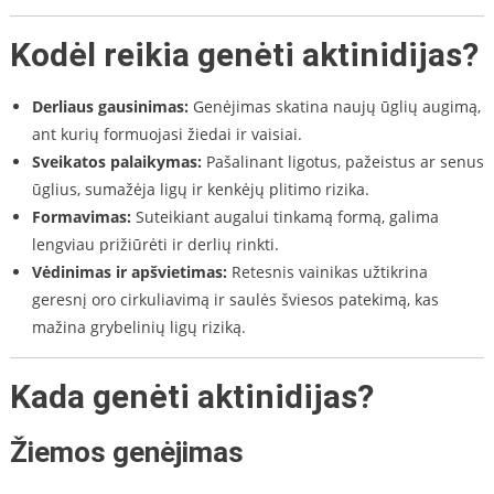
Kodėl reikia genėti aktinidijas?
Derliaus gausinimas:
Genėjimas skatina naujų ūglių augimą,
ant kurių formuojasi žiedai ir vaisiai.
Sveikatos palaikymas:
Pašalinant ligotus, pažeistus ar senus
ūglius, sumažėja ligų ir kenkėjų plitimo rizika.
Formavimas:
Suteikiant augalui tinkamą formą, galima
lengviau prižiūrėti ir derlių rinkti.
Vėdinimas ir apšvietimas:
Retesnis vainikas užtikrina
geresnį oro cirkuliavimą ir saulės šviesos patekimą, kas
mažina grybelinių ligų riziką.
Kada genėti aktinidijas?
Žiemos genėjimas