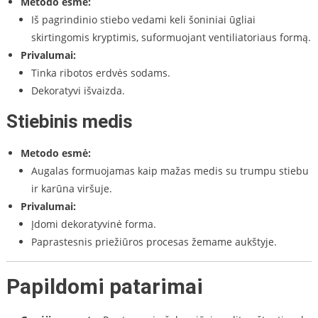
Metodo esmė:
Iš pagrindinio stiebo vedami keli šoniniai ūgliai
skirtingomis kryptimis, suformuojant ventiliatoriaus formą.
Privalumai:
Tinka ribotos erdvės sodams.
Dekoratyvi išvaizda.
Stiebinis medis
Metodo esmė:
Augalas formuojamas kaip mažas medis su trumpu stiebu
ir karūna viršuje.
Privalumai:
Įdomi dekoratyvinė forma.
Paprastesnis priežiūros procesas žemame aukštyje.
Papildomi patarimai