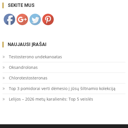
genejimas/">
Save
SEKITE MUS
NAUJAUSI ĮRAŠAI
Testosterono undekanoatas
Oksandrolonas
Chlorotestosteronas
Top 3 pomidorai verti dėmesio į jūsų šiltnamio kolekciją
Lelijos – 2026 metų karalienės: Top 5 veislės