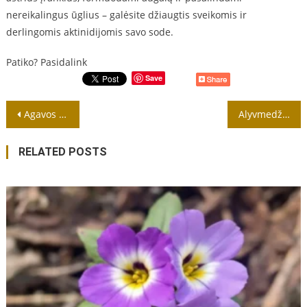
nereikalingus ūglius – galėsite džiaugtis sveikomis ir
derlingomis aktinidijomis savo sode.
Patiko? Pasidalink
Save
Navigacija
Agavos auginimas lauke
Alyvmedžio persodinimas
tarp
RELATED POSTS
įrašų