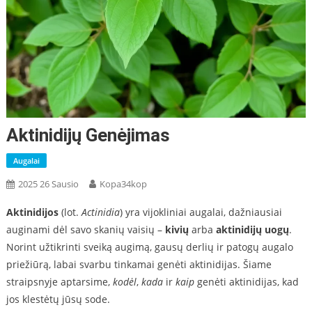
Aktinidijų Genėjimas
Augalai
2025 26 Sausio
Kopa34kop
Aktinidijos
(lot.
Actinidia
) yra vijokliniai augalai, dažniausiai
auginami dėl savo skanių vaisių –
kivių
arba
aktinidijų uogų
.
Norint užtikrinti sveiką augimą, gausų derlių ir patogų augalo
priežiūrą, labai svarbu tinkamai genėti aktinidijas. Šiame
straipsnyje aptarsime,
kodėl
,
kada
ir
kaip
genėti aktinidijas, kad
jos klestėtų jūsų sode.