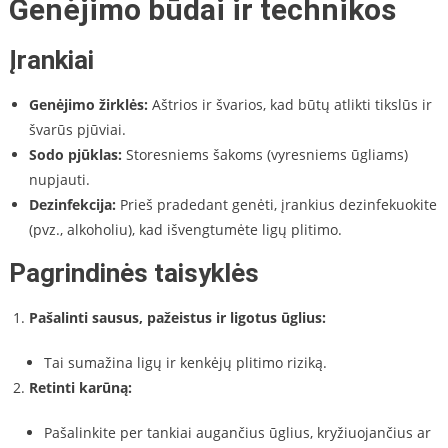
Genėjimo būdai ir technikos
Įrankiai
Genėjimo žirklės:
Aštrios ir švarios, kad būtų atlikti tikslūs ir
švarūs pjūviai.
Sodo pjūklas:
Storesniems šakoms (vyresniems ūgliams)
nupjauti.
Dezinfekcija:
Prieš pradedant genėti, įrankius dezinfekuokite
(pvz., alkoholiu), kad išvengtumėte ligų plitimo.
Pagrindinės taisyklės
Pašalinti sausus, pažeistus ir ligotus ūglius:
Tai sumažina ligų ir kenkėjų plitimo riziką.
Retinti karūną:
Pašalinkite per tankiai augančius ūglius, kryžiuojančius ar