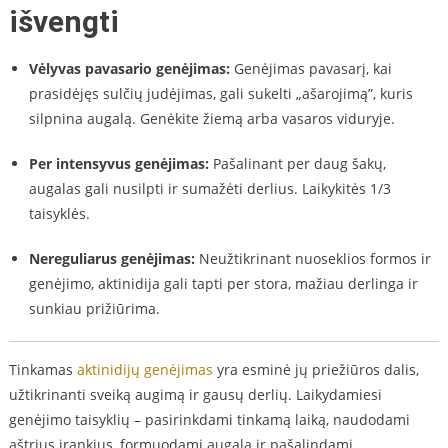
išvengti
Vėlyvas pavasario genėjimas:
Genėjimas pavasarį, kai
prasidėjęs sulčių judėjimas, gali sukelti „ašarojimą”, kuris
silpnina augalą. Genėkite žiemą arba vasaros viduryje.
Per intensyvus genėjimas:
Pašalinant per daug šakų,
augalas gali nusilpti ir sumažėti derlius. Laikykitės 1/3
taisyklės.
Nereguliarus genėjimas:
Neužtikrinant nuoseklios formos ir
genėjimo, aktinidija gali tapti per stora, mažiau derlinga ir
sunkiau prižiūrima.
Tinkamas
aktinidijų genėjimas
yra esminė jų priežiūros dalis,
užtikrinanti sveiką augimą ir gausų derlių. Laikydamiesi
genėjimo taisyklių – pasirinkdami tinkamą laiką, naudodami
aštrius įrankius, formuodami augalą ir pašalindami