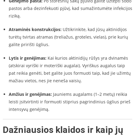
Genėjimo pasta:
Po storesnių šakų pjūvio galite užtepti sodo
pastos arba dezinfekuoti pjūvį, kad sumažintumėte infekcijos
riziką.
Atraminės konstrukcijos:
Užtikrinkite, kad jūsų aktinidijos
turėtų tvirtas atramas (treliažus, groteles, vielas), prie kurių
galite pririšti ūglius.
Lytis ir genėjimas:
Kai kurios aktinidijų rūšys yra dvinamės
(atskirai vyriški ir moteriški augalai). Vyriškus augalus taip
pat reikia genėti, bet galite juos formuoti taip, kad jie užimtų
mažiau vietos, nes jie neneša vaisių.
Amžius ir genėjimas:
Jauniems augalams (1–2 metų) reikia
leisti įsitvirtinti ir formuoti stiprius pagrindinius ūglius prieš
intensyvų genėjimą.
Dažniausios klaidos ir kaip jų