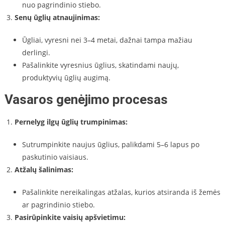
nuo pagrindinio stiebo.
Senų ūglių atnaujinimas:
Ūgliai, vyresni nei 3–4 metai, dažnai tampa mažiau
derlingi.
Pašalinkite vyresnius ūglius, skatindami naujų,
produktyvių ūglių augimą.
Vasaros genėjimo procesas
Pernelyg ilgų ūglių trumpinimas:
Sutrumpinkite naujus ūglius, palikdami 5–6 lapus po
paskutinio vaisiaus.
Atžalų šalinimas:
Pašalinkite nereikalingas atžalas, kurios atsiranda iš žemės
ar pagrindinio stiebo.
Pasirūpinkite vaisių apšvietimu: