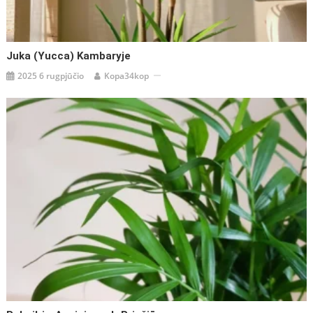
Juka (Yucca) Kambaryje
2025 6 rugpjūčio
Kopa34kop