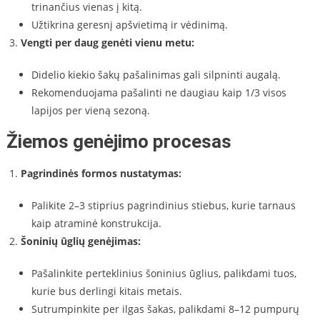
trinančius vienas į kitą.
Užtikrina geresnį apšvietimą ir vėdinimą.
Vengti per daug genėti vienu metu:
Didelio kiekio šakų pašalinimas gali silpninti augalą.
Rekomenduojama pašalinti ne daugiau kaip 1/3 visos
lapijos per vieną sezoną.
Žiemos genėjimo procesas
Pagrindinės formos nustatymas:
Palikite 2–3 stiprius pagrindinius stiebus, kurie tarnaus
kaip atraminė konstrukcija.
Šoninių ūglių genėjimas:
Pašalinkite perteklinius šoninius ūglius, palikdami tuos,
kurie bus derlingi kitais metais.
Sutrumpinkite per ilgas šakas, palikdami 8–12 pumpurų