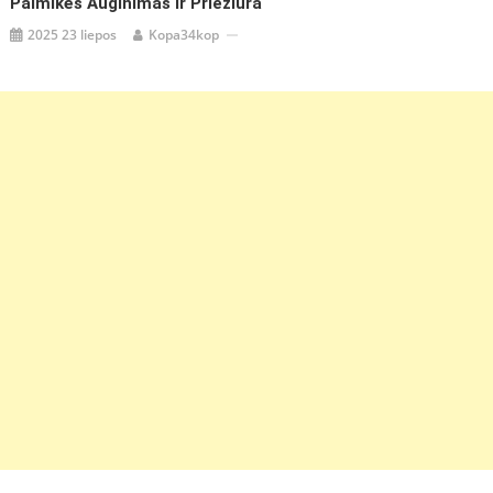
Palmikės Auginimas Ir Priežiūra
2025 23 liepos
Kopa34kop
https://coupon.lt/aktinidiju-