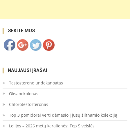
tauke-
daugiametis-
zolinis-
augalas/">
Save
SEKITE MUS
NAUJAUSI ĮRAŠAI
Testosterono undekanoatas
Oksandrolonas
Chlorotestosteronas
Top 3 pomidorai verti dėmesio į jūsų šiltnamio kolekciją
Lelijos – 2026 metų karalienės: Top 5 veislės