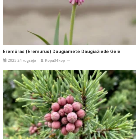
Eremūras (Eremurus) Daugiametė Daugiažiedė Gėlė
2025 24 rugsėjo
Kopa34kop