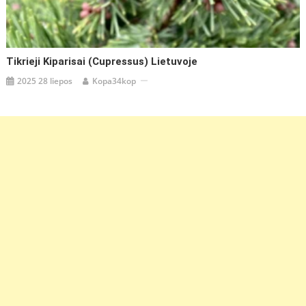
Tikrieji Kiparisai (Cupressus) Lietuvoje
2025 28 liepos
Kopa34kop
https://coupon.lt/vaistine-