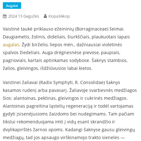
Augalai
2024 13 Gegužės
Kopa34kop
Vaistinė taukė priklauso ežeininių (Borraginaceae) šeimai.
Daugiametis, žolinis, dideliais, šiurkščiais, plaukuotais lapais
augalas
. Žydi birželio, liepos mėn., dažniausiai violetinės
spalvos žiedeliais. Auga drėgnesnėse pievose, paupiais,
pagrioviais, kartais aptinkamas sodybose. Šaknys stambios,
žalios, gleivingos, išdžiūvusios labai kietos.
Vaistinei žaliavai (Radix Symphyti, R. Consolidae) šaknys
kasamos rudenį arba pavasarį. Žaliavoje svarbesnės medžiagos
šios: alantoinas, pektinas, gleivingos ir cukrinės medžiagos.
Alantoinas pagreitina ląstelių regeneraciją ir todėl vartojamas
gydyti įsisenėjusioms žaizdoms bei nudegimams. Tam pačiam
tikslui rekomenduojama imti į vidų esant skrandžio ir
dvylikapirštės žarnos opoms. Kadangi šaknyse gausu gleivingų
medžiagų, tad jos apsaugo virškinamojo trakto sieneles —