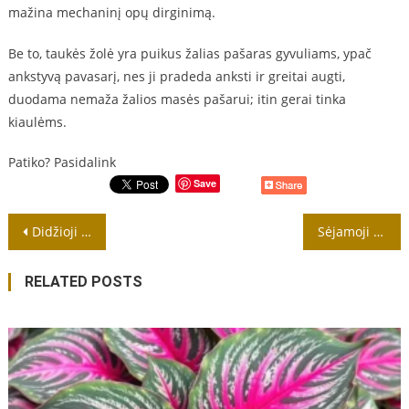
mažina mechaninį opų dirginimą.
Be to, taukės žolė yra puikus žalias pašaras gyvuliams, ypač
ankstyvą pavasarį, nes ji pradeda anksti ir greitai augti,
duodama nemaža žalios masės pašarui; itin gerai tinka
kiaulėms.
Patiko? Pasidalink
Save
Navigacija
Didžioji nasturtė – vienmetis, žolinis, vijoklinis, dekoratyvinis augalas
Sėjamoji aviža – vienametis, kultūrinis, varpinis augalas
tarp
RELATED POSTS
įrašų