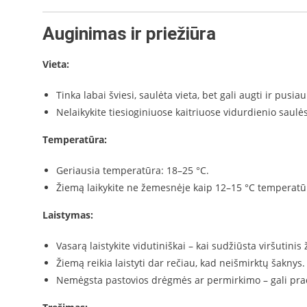
Auginimas ir priežiūra
Vieta:
Tinka labai šviesi, saulėta vieta, bet gali augti ir pusiau
Nelaikykite tiesioginiuose kaitriuose vidurdienio saulė
Temperatūra:
Geriausia temperatūra: 18–25 °C.
Žiemą laikykite ne žemesnėje kaip 12–15 °C temperatū
Laistymas:
Vasarą laistykite vidutiniškai – kai sudžiūsta viršutinis
Žiemą reikia laistyti dar rečiau, kad neišmirktų šaknys.
Nemėgsta pastovios drėgmės ar permirkimo – gali prad