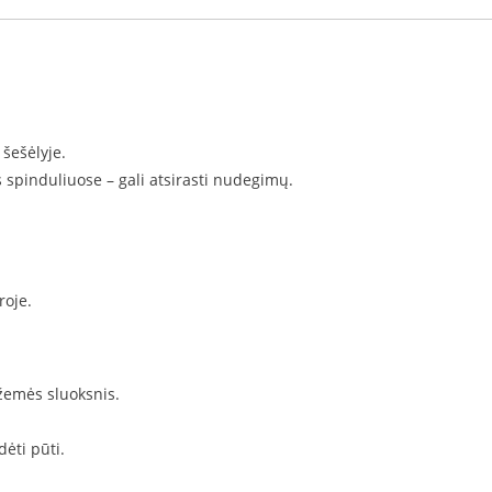
 šešėlyje.
s spinduliuose – gali atsirasti nudegimų.
roje.
 žemės sluoksnis.
ėti pūti.