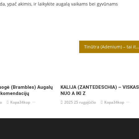
da, ypač akimis, ir laikykite augalą vaikams bei gyvūnams
Tinūtra (Adenium) – tai itin dekoratyvus kambarinis auga
uogė (Brambles) Augalų
KALIJA (ZANTEDESCHIA) – VISKAS
ekomendacijų
NUO A IKI Z
io
Kopa34kop
2025 25 rugpjūčio
Kopa34kop