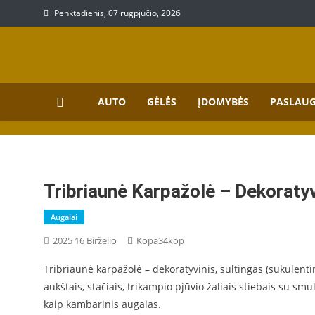
Skip
Penktadienis, 07 rugpjūčio, 2026
to
content
Prekių, paslaugų aprašy
Aprašymai apie paslaugas bei prekes
AUTO
GĖLĖS
ĮDOMYBĖS
PASLAU
Tribriaunė Karpažolė – Dekoratyv
Augalai
2025 16 Birželio
Kopa34kop
Tribriaunė karpažolė – dekoratyvinis, sultingas (sukulenti
aukštais, stačiais, trikampio pjūvio žaliais stiebais su smu
kaip kambarinis augalas.