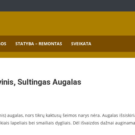
mai.
GOS
STATYBA – REMONTAS
SVEIKATA
inis, Sultingas Augalas
nis) augalas, nors tikrų kaktusų šeimos narys nėra. Augalas išsiskiri
lkiais lapeliais bei smailiais dygliais. Dėl išvaizdos dažnai auginam