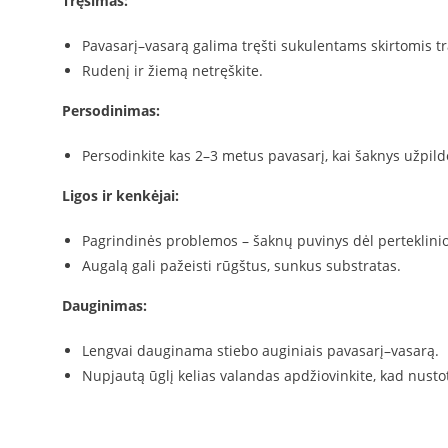
Tręšimas:
Pavasarį–vasarą galima tręšti sukulentams skirtomis t
Rudenį ir žiemą netręškite.
Persodinimas:
Persodinkite kas 2–3 metus pavasarį, kai šaknys užpil
Ligos ir kenkėjai:
Pagrindinės problemos – šaknų puvinys dėl perteklinio l
Augalą gali pažeisti rūgštus, sunkus substratas.
Dauginimas:
Lengvai dauginama stiebo auginiais pavasarį–vasarą.
Nupjautą ūglį kelias valandas apdžiovinkite, kad nustot