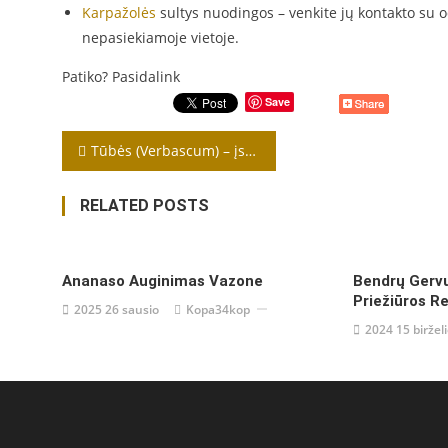
Karpažolės
sultys nuodingos – venkite jų kontakto su o
nepasiekiamoje vietoje.
Patiko? Pasidalink
Save
Navigacija
Tūbės (Verbascum) – įspūdingi, lengvai prižiūrimi daugiamečiai augalai
tarp
RELATED POSTS
įrašų
Ananaso Auginimas Vazone
Bendrų Gerv
Priežiūros R
2025 26 sausio
Kopa34kop
2024 15 biržel