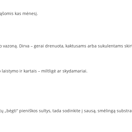
rąšomis kas mėnesį.
do vazoną. Dirva – gerai drenuota, kaktusams arba sukulentams skir
aistymo ir kartais – miltligė ar skydamariai.
ų „bėgti“ pieniškos sultys, tada sodinkite į sausą, smėlingą substra