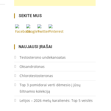
karpazole-
dekoratyvinis-
sultingas-
SEKITE MUS
augalas/">
Save
NAUJAUSI ĮRAŠAI
Testosterono undekanoatas
Oksandrolonas
Chlorotestosteronas
Top 3 pomidorai verti dėmesio į jūsų
šiltnamio kolekciją
Lelijos – 2026 metų karalienės: Top 5 veislės