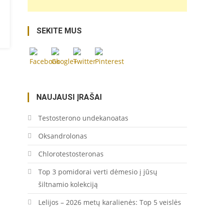
https://coupon.lt/tag/tinkuotu-
pavirsiu-
SEKITE MUS
paruosimas/">
Save
NAUJAUSI ĮRAŠAI
Testosterono undekanoatas
Oksandrolonas
Chlorotestosteronas
Top 3 pomidorai verti dėmesio į jūsų
šiltnamio kolekciją
Lelijos – 2026 metų karalienės: Top 5 veislės