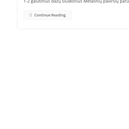
1-2 galutinius dažų sluoksnius Metalinių paviršių par
Continue Reading