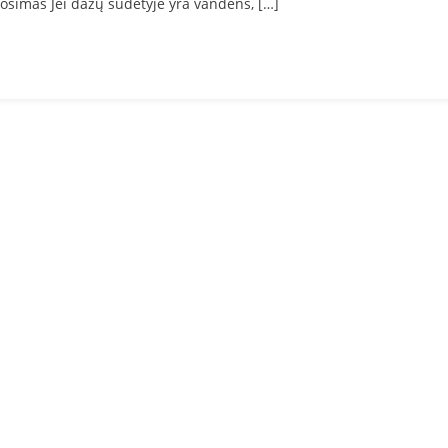
uošimas Jei dažų sudėtyje yra vandens, […]