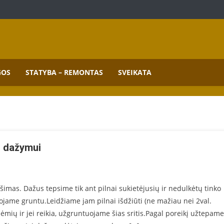
mai.
GOS
STATYBA – REMONTAS
SVEIKATA
s dažymui
imas. Dažus tepsime tik ant pilnai sukietėjusių ir nedulkėtų tinko
uojame gruntu.Leidžiame jam pilnai išdžiūti (ne mažiau nei 2val.
mių ir jei reikia, užgruntuojame šias sritis.Pagal poreikį užtepame