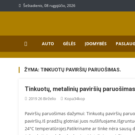
Skip
Šeštadienis, 08 rugpjūčio, 2026
to
content
Prekių, paslaugų aprašy
Aprašymai apie paslaugas bei prekes
AUTO
GĖLĖS
ĮDOMYBĖS
PASLAU
ŽYMA:
TINKUOTŲ PAVIRŠIŲ PARUOŠIMAS.
Tinkuotų, metalinių paviršių paruošima
2019 26 Birželio
Kopa34kop
Paviršių paruošimas dažymui: Tinkuotų paviršių paruoš
paviršių.Iš pradžių glotniai juos nušlifuojame.Išgrunt
24°C temperatūroje).Patikriname ar tinke nėra sausų dė