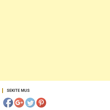
https://coupon.lt/tag/kavos-
gamintoja/">
Save
SEKITE MUS