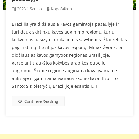
2023 1 Sausio
Kopa34kop
Brazilija yra didžiausia kavos gamintoja pasaulyje ir
turi daug skirtingų kavos auginimo regionų, kurių
kiekvienas pasižymi unikaliomis savybėmis. Štai keletas
pagrindinių Brazilijos kavos regionų: Minas Žerais: tai
didžiausias kavos gamybos regionas Brazilijoje,
garsėjantis aukštos kokybės arabikos pupelių
auginimu. Šiame regione auginama kava įvairiame
aukštyje ir gaminama įvairaus skonio kava. Espirito
Santo: Šis pietryčių Brazilijoje esantis […]
Continue Reading